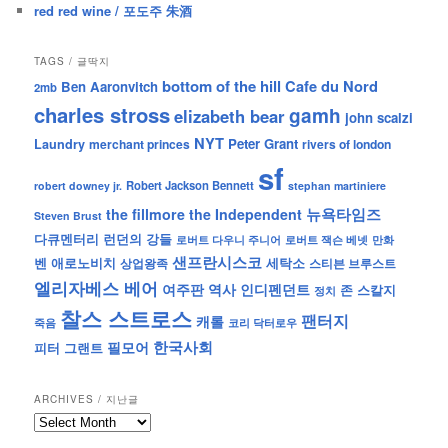
red red wine / 포도주 朱酒
TAGS / 글딱지
bottom of the hill
Cafe du Nord
Ben Aaronvitch
2mb
charles stross
gamh
elizabeth bear
john scalzi
NYT
Peter Grant
Laundry
merchant princes
rivers of london
sf
Robert Jackson Bennett
robert downey jr.
stephan martiniere
뉴욕타임즈
the fillmore
the Independent
Steven Brust
런던의 강들
다큐멘터리
로버트 잭슨 베넷
만화
로버트 다우니 주니어
샌프란시스코
벤 애로노비치
세탁소
상업왕족
스티븐 브루스트
엘리자베스 베어
역사
인디펜던트
여주판
존 스칼지
정치
찰스 스트로스
팬터지
캐롤
죽음
코리 닥터로우
한국사회
필모어
피터 그랜트
ARCHIVES / 지난글
archives
/