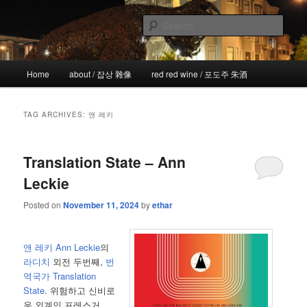
Skip
Skip
the more I see the less I know
to
to
Sear
primary
secondary
content
content
!wicked
Main
Home
about / 잡상 雜像
red red wine / 포도주 朱酒
menu
TAG ARCHIVES:
앤 레키
Translation State – Ann
Leckie
Posted on
November 11, 2024
by
ethar
앤 레키
Ann Leckie
의
라디치
외전 두번째,
번
역국가
Translation
State
. 위험하고 신비로
운 외계인 프레스거