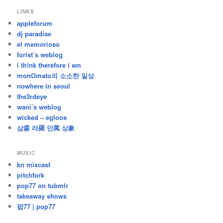
지
LINKS
난
appleforum
글
dj paradise
el memorioso
forist’s weblog
i th!nk therefore i am
monOmato의 소소한 일상
nowhere in seoul
the3rdeye
wani’s weblog
wicked – egloos
삼森 라羅 만萬 상象
MUSIC
kn mixcast
pitchfork
pop77 on tubmlr
takeaway shows
팝77 | pop77