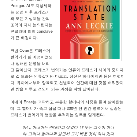
Presger. AI도 지성체라
는 선언 이후 프레스거
와 모든 지성체들 간의
조약이 다시 논의된다는
콘클라베 회의 conclave
가 큰 배경이다.
크벤 Qven은 프레스거
번역가가 될 예정이었으
나 정해진 운명을 버리
고 달아난다. 프레스거 번역가는 인류와 프레스거 사이의 중재자
로 겉 모습은 인류같지만 다르고, 정신은 하나이지만 몸은 여럿이
다. 유아에서부터 양육되고 선별되어 인간에 대한 것을 배워왔지
만 쌍을 이루고 성인이 되는 과정을 피해 달아난다.
이네이 Enae는 괴팍하고 부유한 할머니의 시중을 들며 살아왔는
데, 그 할머니가 죽고 집을 떠나 200년 전 인간 영역에서 실종된
프레스거 번역가의 행방을 추적하는 임무를 맡게된다.
아니, 이네이는 반대하고 싶었다, 내 뜻은 그것이 아니
야. 그러나 할머니와 살면서 그가 배운 것이 하나 있다