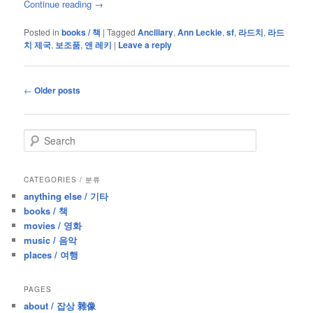
Continue reading
→
Posted in
books / 책
|
Tagged
Ancillary
,
Ann Leckie
,
sf
,
라드치
,
라드
치 제국
,
보조품
,
앤 레키
|
Leave a reply
Post
←
Older posts
navigation
S
e
a
r
CATEGORIES / 분류
c
anything else / 기타
h
books / 책
movies / 영화
music / 음악
places / 여행
PAGES
about / 잡상 雜像