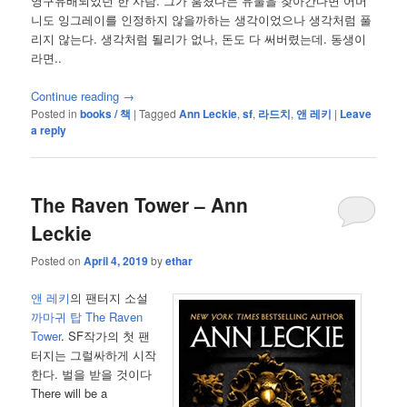
영구유배되었던 한 사람. 그가 훔쳤다는 유물을 찾아간다면 어머
니도 잉그레이를 인정하지 않을까하는 생각이었으나 생각처럼 풀
리지 않는다. 생각처럼 될리가 없나, 돈도 다 써버렸는데. 동생이
라면..
Continue reading
→
Posted in
books / 책
|
Tagged
Ann Leckie
,
sf
,
라드치
,
앤 레키
|
Leave
a reply
The Raven Tower – Ann
Leckie
Posted on
April 4, 2019
by
ethar
앤 레키
의 팬터지 소설
까마귀 탑 The Raven
Tower
. SF작가의 첫 팬
터지는 그럴싸하게 시작
한다. 벌을 받을 것이다
There will be a