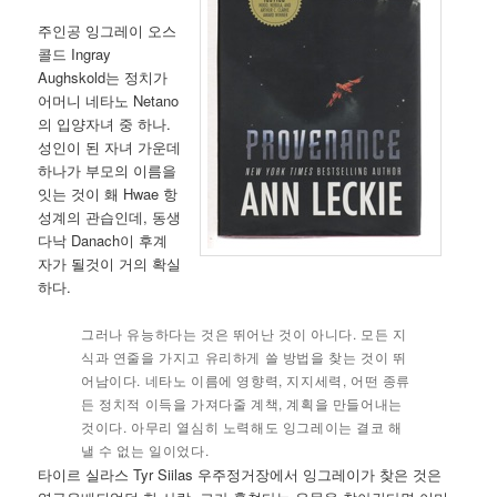
주인공 잉그레이 오스
콜드 Ingray
Aughskold는 정치가
어머니 네타노 Netano
의 입양자녀 중 하나.
성인이 된 자녀 가운데
하나가 부모의 이름을
잇는 것이 홰 Hwae 항
성계의 관습인데, 동생
다낙 Danach이 후계
자가 될것이 거의 확실
하다.
그러나 유능하다는 것은 뛰어난 것이 아니다. 모든 지
식과 연줄을 가지고 유리하게 쓸 방법을 찾는 것이 뛰
어남이다. 네타노 이름에 영향력, 지지세력, 어떤 종류
든 정치적 이득을 가져다줄 계책, 계획을 만들어내는
것이다. 아무리 열심히 노력해도 잉그레이는 결코 해
낼 수 없는 일이었다.
타이르 실라스 Tyr Siilas 우주정거장에서 잉그레이가 찾은 것은