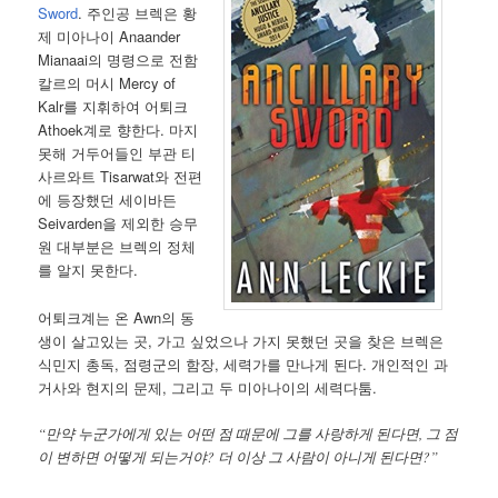
Sword
. 주인공 브렉은 황
제 미아나이 Anaander
Mianaai의 명령으로 전함
칼르의 머시 Mercy of
Kalr를 지휘하여 어퇴크
Athoek계로 향한다. 마지
못해 거두어들인 부관 티
사르와트 Tisarwat와 전편
에 등장했던 세이바든
Seivarden을 제외한 승무
원 대부분은 브렉의 정체
를 알지 못한다.
어퇴크계는 온 Awn의 동
생이 살고있는 곳, 가고 싶었으나 가지 못했던 곳을 찾은 브렉은
식민지 총독, 점령군의 함장, 세력가를 만나게 된다. 개인적인 과
거사와 현지의 문제, 그리고 두 미아나이의 세력다툼.
“만약 누군가에게 있는 어떤 점 때문에 그를 사랑하게 된다면, 그 점
이 변하면 어떻게 되는거야? 더 이상 그 사람이 아니게 된다면?”