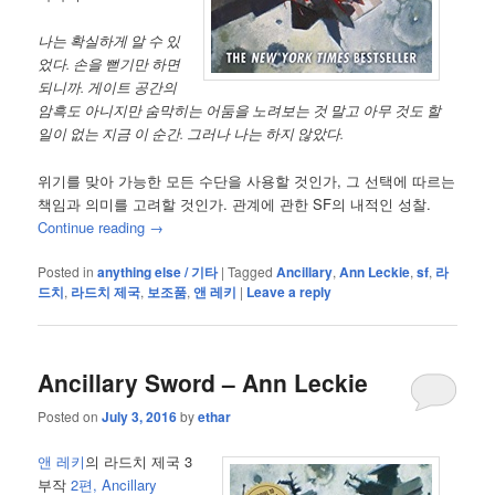
나는 확실하게 알 수 있
었다. 손을 뻗기만 하면
되니까. 게이트 공간의
암흑도 아니지만 숨막히는 어둠을 노려보는 것 말고 아무 것도 할
일이 없는 지금 이 순간. 그러나 나는 하지 않았다.
위기를 맞아 가능한 모든 수단을 사용할 것인가, 그 선택에 따르는
책임과 의미를 고려할 것인가. 관계에 관한 SF의 내적인 성찰.
Continue reading
→
Posted in
anything else / 기타
|
Tagged
Ancillary
,
Ann Leckie
,
sf
,
라
드치
,
라드치 제국
,
보조품
,
앤 레키
|
Leave a reply
Ancillary Sword – Ann Leckie
Posted on
July 3, 2016
by
ethar
앤 레키
의 라드치 제국 3
부작
2편, Ancillary