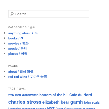
navigation
S
e
a
r
CATEGORIES / 분류
c
anything else / 기타
h
books / 책
movies / 영화
music / 음악
places / 여행
PAGES
about / 잡상 雜像
red red wine / 포도주 朱酒
TAGS / 글딱지
bottom of the hill
Cafe du Nord
Ben Aaronvitch
2mb
charles stross
gamh
elizabeth bear
john scalzi
NYT
Peter Grant
Laundry
merchant princes
rivers of london