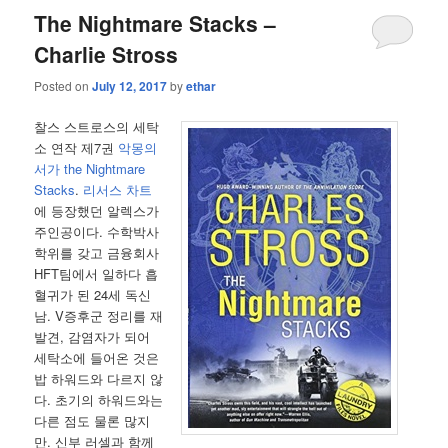
The Nightmare Stacks –
Charlie Stross
Posted on
July 12, 2017
by
ethar
찰스 스트로스의 세탁
소 연작 제7권
악몽의
서가 the Nightmare
Stacks
.
리서스 차트
에 등장했던 알렉스가
주인공이다. 수학박사
학위를 갖고 금융회사
HFT팀에서 일하다 흡
혈귀가 된 24세 독신
남. V증후군 정리를 재
발견, 감염자가 되어
세탁소에 들어온 것은
밥 하워드와 다르지 않
다. 초기의 하워드와는
다른 점도 물론 많지
만. 신부 러셀과 함께