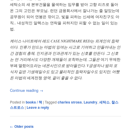
세탁소의 새 본부건물을 물색하는 임무를 받아 고향 리즈로 돌아
온 그의 고민은 부모님. 런던 금융회사에서 잘나가는 줄 알았는데
공무원이 되어 연봉은 깎이고, 빛을 피하는 신세에 여자친구도 아
직.. 내성적인 알렉스는 연락을 피하지만 피할 수 없는 일이 있는
법.
케이스 나이트메어 레드 CASE NIGHTMARE RED는 외계인의 침략
이다. 인류가 만드는 마법의 잉여는 사고로 기여하고 만들어내는 인
간 경험의 총체, 인지권과 인과관계가 있는 신호를 만든다. 그 신호
는 먼 거리에서도 다양한 개체들이 포착하는데, 그들은
여기 무제한
부페 열렸어요
라는 네온사인으로 받아들인다. V공생자나 밤의 포
식자 같은 기생체일수도 있고 물리적인 침략자일수도 있지만, 어쨌
든 마법의
세계전쟁
영역, 끝이 좋을 수 없다.
Continue reading
→
Posted in
books / 책
|
Tagged
charles stross
,
Laundry
,
세탁소
,
찰스
스트로스
|
Leave a reply
Post
←
Older posts