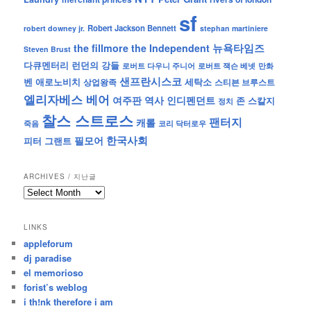
sf
Robert Jackson Bennett
robert downey jr.
stephan martiniere
뉴욕타임즈
the fillmore
the Independent
Steven Brust
런던의 강들
다큐멘터리
로버트 잭슨 베넷
만화
로버트 다우니 주니어
샌프란시스코
벤 애로노비치
세탁소
상업왕족
스티븐 브루스트
엘리자베스 베어
역사
인디펜던트
여주판
존 스칼지
정치
찰스 스트로스
팬터지
캐롤
죽음
코리 닥터로우
한국사회
필모어
피터 그랜트
ARCHIVES / 지난글
archives
/
지
LINKS
난
appleforum
글
dj paradise
el memorioso
forist’s weblog
i th!nk therefore i am