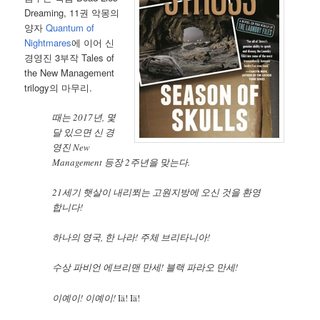
Dreaming, 11권 악몽의
양자
Quantum of
Nightmares
에 이어 신
경영진 3부작 Tales of
the New Management
trilogy의 마무리.
때는 2017년, 몇
달 있으면 신 경
영진 New
Management 등장 2주년을 맞는다.
21세기 햇살이 내리쬐는 고원지방에 오신 것을 환영
합니다!
하나의 영국, 한 나라! 주체 브리타니아!
수상 파비언 에브리맨 만세! 블랙 파라오 만세!
이예이! 이예이!
Iä! Iä!