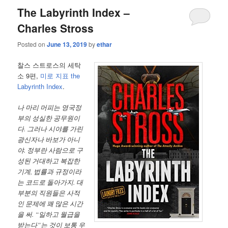
The Labyrinth Index –
Charles Stross
Posted on
June 13, 2019
by
ethar
찰스 스트로스의 세탁
소 9편,
미로 지표 the
Labyrinth Index
.
나 마리 머피는 영국정
부의 성실한 공무원이
다. 그러나 시야를 가린
광신자나 바보가 아니
야. 정부란 사람으로 구
성된 거대하고 복잡한
기계, 법률과 규정이라
는 코드로 돌아가지. 대
부분의 직원들은 사적
인 문제에 꽤 많은 시간
을 써. “일하고 월급을
받는다”는 것이 보통 우