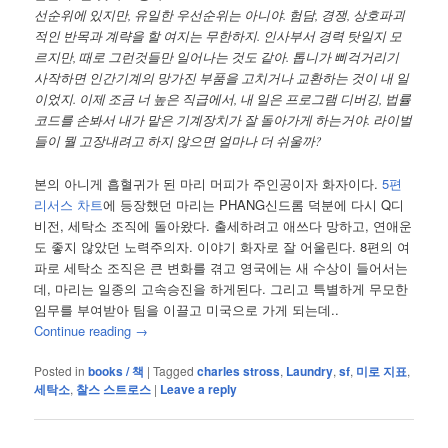
선순위에 있지만, 유일한 우선순위는 아니야. 험담, 경쟁, 상호파괴
적인 반목과 계략을 할 여지는 무한하지. 인사부서 경력 탓일지 모
르지만, 때로 그런것들만 일어나는 것도 같아. 톱니가 삐걱거리기
사작하면 인간기계의 망가진 부품을 고치거나 교환하는 것이 내 일
이었지. 이제 조금 너 높은 직급에서, 내 일은 프로그램 디버깅, 법률
코드를 손봐서 내가 맡은 기계장치가 잘 돌아가게 하는거야. 라이벌
들이 뭘 고장내려고 하지 않으면 얼마나 더 쉬울까?
본의 아니게 흡혈귀가 된 마리 머피가 주인공이자 화자이다.
5편
리서스 차트
에 등장했던 마리는 PHANG신드롬 덕분에 다시 Q디
비전, 세탁소 조직에 돌아왔다. 출세하려고 애쓰다 망하고, 연애운
도 좋지 않았던 노력주의자. 이야기 화자로 잘 어울린다. 8편의 여
파로 세탁소 조직은 큰 변화를 겪고 영국에는 새 수상이 들어서는
데, 마리는 일종의 고속승진을 하게된다. 그리고 특별하게 무모한
임무를 부여받아 팀을 이끌고 미국으로 가게 되는데..
Continue reading
→
Posted in
books / 책
|
Tagged
charles stross
,
Laundry
,
sf
,
미로 지표
,
세탁소
,
찰스 스트로스
|
Leave a reply