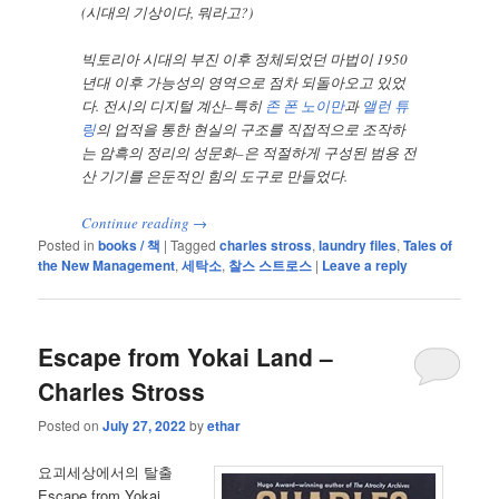
(시대의 기상이다, 뭐라고?)
빅토리아 시대의 부진 이후 정체되었던 마법이 1950
년대 이후 가능성의 영역으로 점차 되돌아오고 있었
다. 전시의 디지털 계산–특히
존 폰 노이만
과
앨런 튜
링
의 업적을 통한 현실의 구조를 직접적으로 조작하
는 암흑의 정리의 성문화–은 적절하게 구성된 범용 전
산 기기를 은둔적인 힘의 도구로 만들었다.
Continue reading
→
Posted in
books / 책
|
Tagged
charles stross
,
laundry files
,
Tales of
the New Management
,
세탁소
,
찰스 스트로스
|
Leave a reply
Escape from Yokai Land –
Charles Stross
Posted on
July 27, 2022
by
ethar
요괴세상에서의 탈출
Escape from Yokai