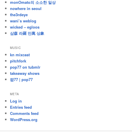
monOmato의 소소한 일상
nowhere in seoul
the3rdeye
wani’s weblog
wicked – egloos
삼森 라羅 만萬 상象
MUSIC
kn mixcast
pitchfork
pop77 on tubmlr
takeaway shows
팝77 | pop77
META
Log in
Entries feed
Comments feed
WordPress.org