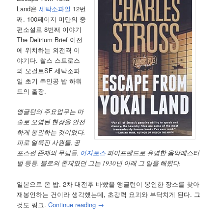
Land은
세탁소파일
12번
째. 100페이지 미만의 중
편소설로 8번째 이야기
The Delirium Brief 이전
에 위치하는 외전격 이
야기다. 찰스 스트로스
의 오컬트SF 세탁소파
일 초기 주인공 밥 하워
드의 출장.
앵글턴의 주요업무는 마
술로 오염된 현장을 안전
하게 봉인하는 것이었다.
피로 얼룩진 사원들, 공
포스런 존재의 무덤들,
아자토스
파이프밴드로 유명한 음악페스티
벌 등등. 불로의 존재였던 그는 1930년 이래 그 일을 해왔다.
일본으로 온 밥. 2차 대전후 바빴을 앵글턴이 봉인한 장소를 찾아
재봉인하는 건이라 생각했는데, 초강력 요괴와 부닥치게 된다. 그
것도 핑크.
Continue reading
→