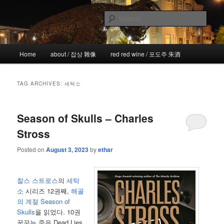
Skip
Skip
the more I see the less I know
to
to
Sear
primary
secondary
content
content
!wicked
Main
Home
about / 잡상 雜像
red red wine / 포도주 朱酒
menu
TAG ARCHIVES:
세탁소
Season of Skulls – Charles
Stross
Posted on
August 3, 2023
by
ethar
찰스 스트로스
의
세탁
소
시리즈 12권째,
해골
의 계절 Season of
Skulls
을 읽었다. 10권
꿈꾸는 죽음 Dead Lies