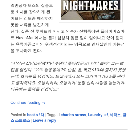
억만장자 보스의 실종으
로 회사를 장악하게 된
이브는 검토중 예상하지
못한 서류를 발견하게
된다. 실종 전 루퍼트의 지시고 인수가 진행중이던 플레이버스마
트 FlavrsMart에서는 뭔가 심상치 않은 일이 일어나고 있어 웬디
는 육류가공설비의 위생점검이라는 명목으로 연쇄살인의 가능성
을 조사하게 된다.
“시작은 실망스러웠지만 수완이 좋아졌군요? 어디 볼까” 그는 랩
탑을 열었다. “92% 활용율에 7% 손실, 음, 목표 95%에 달하지 못했
는데, 초과분을 넘겼어요. 도살장에서 오는 고기마다 103%를 낸다
고 생각해봐요. 오병이어야, 오병이어! 분명 신의 사랑을 받는거야.
다음에는 물위를 걷겠어요.”
Continue reading
→
Posted in
books / 책
|
Tagged
charles stross
,
Laundry
,
sf
,
세탁소
,
찰
스 스트로스
|
Leave a reply