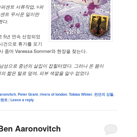
0퍼센트 서류작업, 9퍼
퍼센트 무서운 일이란
했다.
 5년 연속 선정되었
난 사건으로 휴가를 포기
좀머 Vanessa Sommer와 현장을 찾는다.
 남성으로 중년의 살집이 잡힐터였다. 그러나 온 몸이
 짧은 털로 덮여, 피부 색깔을 알수 없었다.
aronvitch
,
Peter Grant
,
rivers of london
,
Tobias Winter
,
런던의 강들
,
그랜트
|
Leave a reply
 Ben Aaronovitch