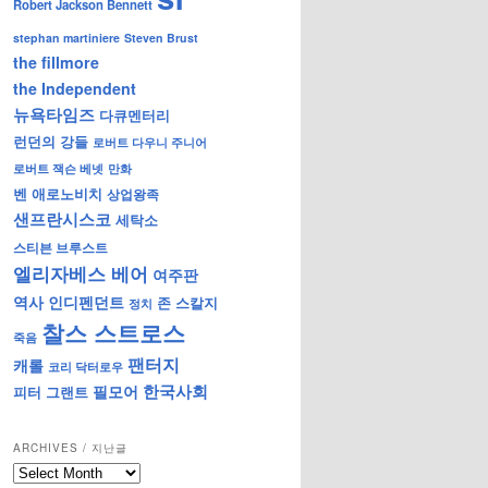
Robert Jackson Bennett
stephan martiniere
Steven Brust
the fillmore
the Independent
뉴욕타임즈
다큐멘터리
런던의 강들
로버트 다우니 주니어
로버트 잭슨 베넷
만화
벤 애로노비치
상업왕족
샌프란시스코
세탁소
스티븐 브루스트
엘리자베스 베어
여주판
역사
인디펜던트
존 스칼지
정치
찰스 스트로스
죽음
팬터지
캐롤
코리 닥터로우
한국사회
필모어
피터 그랜트
ARCHIVES / 지난글
archives