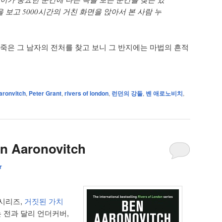
 보고 5000시간의 거친 화면을 앉아서 본 사람 누
 죽은 그 남자의 전처를 찾고 보니 그 반지에는 마법의 흔적
aronvitch
,
Peter Grant
,
rivers of london
,
런던의 강들
,
벤 애로노비치
,
en Aaronovitch
r
시리즈,
거짓된 가치
 전과 달리 언더커버,