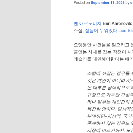
Posted on
September 11, 2023
by
e
벤 애로노비치
Ben Aaronovit
소설,
잠들어 누워있다 Lies Sle
오랫동안 사건들을 일으키고 문
굴없는 사내를 잡는 작전이 시
레슬리를 대면해야한다는 얘기
소발에 쥐잡는 경우를 
것은 개인이 아니라 시
은 대부분 공식적으로 
규정으로 가득찬 가상의
러나 일부는 개인간의 
복잡한 망이다. 일상적
부대끼면–사상적, 국가
존재하지 않는 경우도 
서장에 이르기까지, 모