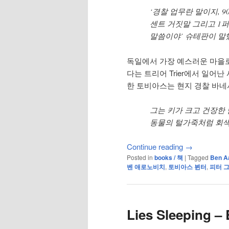
‘경찰 업무란 말이지, 9
센트 거짓말 그리고 1
말씀이야’ 슈테판이 말
독일에서 가장 예스러운 마을로
다는 트리어 Trier에서 일어
한 토비아스는 현지 경찰 바네사 
그는 키가 크고 건장한
동물의 털가죽처럼 회색의
Continue reading
→
Posted in
books / 책
|
Tagged
Ben A
벤 애로노비치
,
토비아스 뷘터
,
피터 
Lies Sleeping –