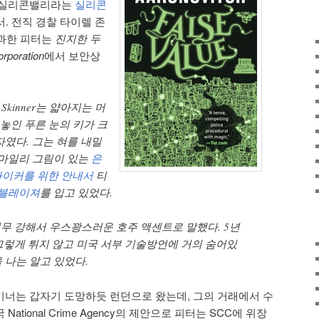
 실리콘밸리라는
실리콘
서. 전직 경찰 타이렐 존
 통과한 피터는
진지한 두
rporation
에서 보안상
 Skinner는 얇아지는 머
 놓인 푸른 눈의 키가 크
였다. 그는 혀를 내밀
스마일리 그림이 있는
은
하이커를 위한 안내서
티
블레이져
를 입고 있었다.
너무 강해서 우스꽝스러운 호주 액센트로 말했다. 5년
그렇게 튀지 않고 미국 서부 기술방언에 거의 숨어있
 나는 알고 있었다.
너는 갑자기 도망하듯 런던으로 왔는데, 그의 거래에서 수
tional Crime Agency의 제안으로 피터는 SCC에 위장