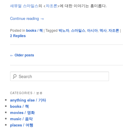
새뮤얼 스마일스
의 <
자조론
>에 대한 이야기는 흥미롭다.
Continue reading
→
Posted in
books / 책
|
Tagged
박노자
,
스마일스
,
아시아
,
역사
,
자조론
|
2
Replies
Post
←
Older posts
navigation
S
e
a
r
CATEGORIES / 분류
c
anything else / 기타
h
books / 책
movies / 영화
music / 음악
places / 여행