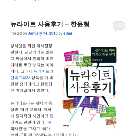
뉴라이트 사용후기 – 한윤형
Posted on
January 14, 2010
by
ethar
상식인을 위한 역사전쟁
관전기. 관전기라는 말은
그 싸움에서 한발짝 비켜
거리를 두고 보자는 이야
기다. 그래서
뉴라이트
와
민족주의자
양쪽을 다 비
판할 생각이라고 한윤형
은 머리말에서 밝힌다.
뉴라이트라는 세력의 등
장과 ‘대안 교과서’ 자체
가 정치적인 사건이고
정
권
과도 관련이 있다. ‘자
학사관’을 고치고 ‘국가
브랜드’를 제고하겠다는
사람
들 아닌가.