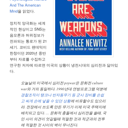
And The American
Mind
을 읽었다.
정치적 양극화는 세계
적인 현상이고 SNS는
음모론과 허위정보가
전파되는 통로가 된 21
세기. 코비드 팬데믹이
한창이던 2020년 중반
부터 자료를 수집하고
연구한 저자에 따르면 미국의 상황이 냉전시대의 심리전과 닮아있
다.
오늘날의 미국에서 심리전 psywar은 문화전 culture
war와 거의 동일하다. 1990년대 연방프로그램 덕분에
경찰조직이 탱크나 반자동무기 등 군사 장비를 손쉽
고 싸게 손에 넣을 수 있던 상황
에 비유할수도 있으리
라. 전장에서 쓰도록 만든 무기가 이제 미국 주택지에
배치되고 있다. … 문화적 충돌에서 심리전을 쓸때, 국
민 사이 의견이 엇갈릴때 적절한 것과 적군과의 전투
에 적절한 것 사이의 벽이 무너진다.