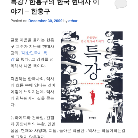
특강 / 한홍구의 한국 현대사 이
야기 – 한홍구
Posted on
December 30, 2009
by
ethar
글로 마음을 울리는 한홍
구 교수가 지난해 현대사
강의,
‘대한민국사 특
강
‘을 했다. 그 강의를 정
리해서 나온 책이다.
격변하는 한국사회, 역사
의 흐름 속에 있다는 것이
이렇게 느껴지는데. 역사
의 한복판에서 길을 묻는
다.
뉴라이트와 건국절, 간첩
과 공안세력의 부활, 인면
삽심, 헌재와 사영화, 괴담, 돌아온 백골단.. 역사는 되풀이되는걸
까 그렇지 않은걸까.