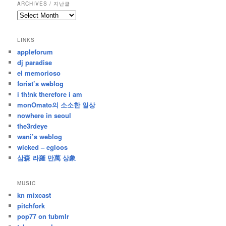
ARCHIVES / 지난글
archives
/
지
LINKS
난
appleforum
글
dj paradise
el memorioso
forist’s weblog
i th!nk therefore i am
monOmato의 소소한 일상
nowhere in seoul
the3rdeye
wani’s weblog
wicked – egloos
삼森 라羅 만萬 상象
MUSIC
kn mixcast
pitchfork
pop77 on tubmlr