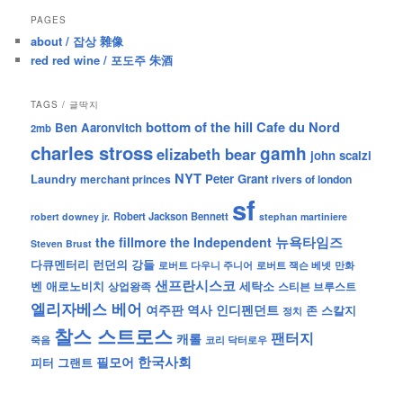
PAGES
about / 잡상 雜像
red red wine / 포도주 朱酒
TAGS / 글딱지
bottom of the hill
Cafe du Nord
Ben Aaronvitch
2mb
charles stross
gamh
elizabeth bear
john scalzi
NYT
Peter Grant
Laundry
merchant princes
rivers of london
sf
Robert Jackson Bennett
robert downey jr.
stephan martiniere
뉴욕타임즈
the fillmore
the Independent
Steven Brust
런던의 강들
다큐멘터리
로버트 잭슨 베넷
만화
로버트 다우니 주니어
샌프란시스코
벤 애로노비치
세탁소
상업왕족
스티븐 브루스트
엘리자베스 베어
역사
인디펜던트
여주판
존 스칼지
정치
찰스 스트로스
팬터지
캐롤
죽음
코리 닥터로우
한국사회
필모어
피터 그랜트