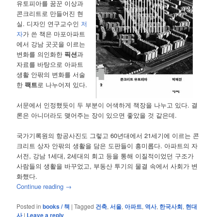
유토피아를 꿈꾼 이상과
콘크리트로 만들어진 현
실. 디자인 연구교수인
저
자
가 쓴 책은 마포아파트
에서 강남 곳곳을 이르는
변화를 의인화한
픽션
과
자료를 바탕으로 아파트
생활 안팎의 변화를 서술
한
팩트
로 나누어져 있다.
서문에서 인정했듯이 두 부분이 어색하게 책장을 나누고 있다. 결
론은 아니더라도 맺어주는 장이 있으면 좋았을 것 같은데.
국가기록원의 항공사진도 그렇고 60년대에서 21세기에 이르는 콘
크리트 상자 안팎의 생활을 담은 도판들이 흥미롭다. 아파트의 자
서전, 강남 1세대, 2세대의 회고 등을 통해 이질적이었던 구조가
사람들의 생활을 바꾸었고, 부동산 투기의 물결 속에서 사회가 변
화했다.
Continue reading
→
Posted in
books / 책
|
Tagged
건축
,
서울
,
아파트
,
역사
,
한국사회
,
현대
사
|
Leave a reply