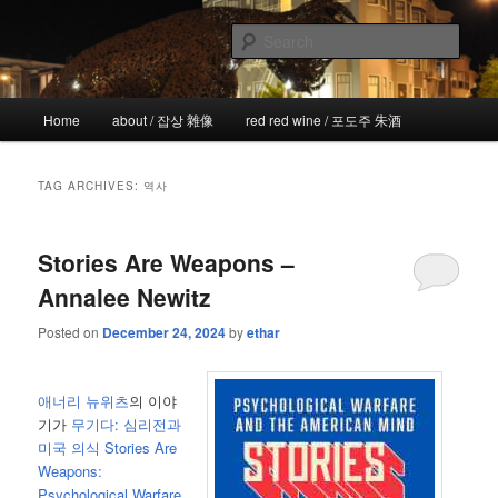
Skip
Skip
the more I see the less I know
to
to
Sear
primary
secondary
content
content
!wicked
Main
Home
about / 잡상 雜像
red red wine / 포도주 朱酒
menu
TAG ARCHIVES:
역사
Stories Are Weapons –
Annalee Newitz
Posted on
December 24, 2024
by
ethar
애너리 뉴위츠
의 이야
기가
무기다: 심리전과
미국 의식
Stories Are
Weapons:
Psychological Warfare