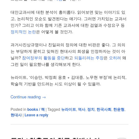
대안교과서에 대한 분석이 흥미롭다. 읽어보면 맞는 이야기도 있
고, 논리적인 모순도 발견된다는 얘기다. 그러면 가치있는 교과서
인가? 그리고 이와 함께 기존 교과서에 대한 검열과 수정요구 등
정치적인 논란
은 어떻게 볼 것인가.
과거사진상규명이나 친일파의 정의에 대한 비판은 좋다. 그 의의
는 부당하게 묻히고 잊혀진 현대사의 희생을 인정하자는 것이 아
닐까?
참여정부의 활동을 중단
하고
되돌리려는 주장
은
오히려
왜
그런 일이 필요했나를 생각해보게 한다.
뉴라이트, ‘이승만, 박정희 옹호 + 김대중, 노무현 부정’에 논리적,
학술적 기반을 만드려는 시도 이상이 될 수 있을까.
Continue reading
→
Posted in
books / 책
|
Tagged
뉴라이트
,
역사
,
정치
,
한국사회
,
한윤형
,
현대사
|
Leave a reply