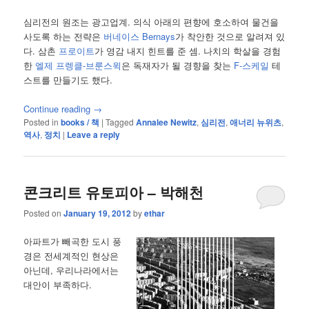
심리전의 원조는 광고업계. 의식 아래의 편향에 호소하여 물건을
사도록 하는 전략은
버네이스 Bernays
가 착안한 것으로 알려져 있
다. 삼촌
프로이트
가 영감 내지 힌트를 준 셈. 나치의 학살을 경험
한
엘제 프렝클-브룬스윅
은 독재자가 될 경향을 찾는
F-스케일
테
스트를 만들기도 했다.
Continue reading
→
Posted in
books / 책
|
Tagged
Annalee Newitz
,
심리전
,
애너리 뉴위츠
,
역사
,
정치
|
Leave a reply
콘크리트 유토피아 – 박해천
Posted on
January 19, 2012
by
ethar
아파트가 빼곡한 도시 풍
경은 전세계적인 현상은
아닌데, 우리나라에서는
대안이 부족하다.