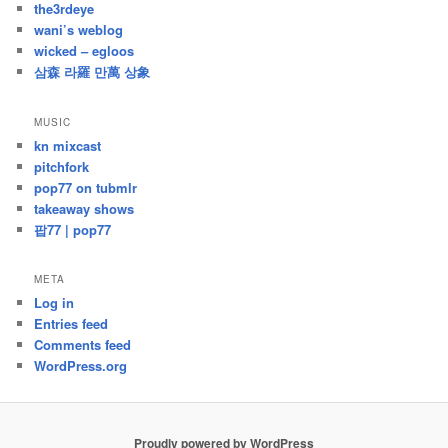
the3rdeye
wani’s weblog
wicked – egloos
삼森 라羅 만萬 상象
MUSIC
kn mixcast
pitchfork
pop77 on tubmlr
takeaway shows
팝77 | pop77
META
Log in
Entries feed
Comments feed
WordPress.org
Proudly powered by WordPress