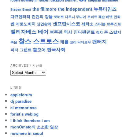
robert downey jr.
stephan martiniere
뉴욕타임즈
the fillmore
the Independent
Steven Brust
런던의 강들
다큐멘터리
로버트 잭슨 베넷
만화
로버트 다우니 주니어
샌프란시스코
벤 애로노비치
세탁소
상업왕족
스티븐 브루스트
엘리자베스 베어
역사
인디펜던트
여주판
존 스칼지
정치
찰스 스트로스
팬터지
캐롤
죽음
코리 닥터로우
한국사회
필모어
피터 그랜트
ARCHIVES / 지난글
archives
/
지
LINKS
난
appleforum
글
dj paradise
el memorioso
forist’s weblog
i th!nk therefore i am
monOmato의 소소한 일상
nowhere in seoul