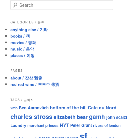
S
e
a
r
CATEGORIES / 분류
c
anything else / 기타
h
books / 책
movies / 영화
music / 음악
places / 여행
PAGES
about / 잡상 雜像
red red wine / 포도주 朱酒
TAGS / 글딱지
bottom of the hill
Cafe du Nord
Ben Aaronvitch
2mb
charles stross
gamh
elizabeth bear
john scalzi
NYT
Peter Grant
Laundry
merchant princes
rivers of london
sf
Robert Jackson Bennett