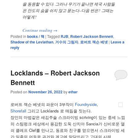
을 동원할 수 있다. 그러나 우기가 끝나면 제국 사람들
은 안도의 숨을 쉬지 않고 묻는다–다음 번은? 그때는
어떻게?
Continue reading
→
Posted in
books / 책
|
Tagged
RJB
,
Robert Jackson Bennett
,
Shadow of the Leviathan
,
거수의 그림자
,
로버트 잭슨 베넷
|
Leave a
reply
Locklands – Robert Jackson
Bennett
Posted on
November 26, 2022
by
ethar
로버트 잭슨 베넷의 파운더 3부작이
Foundryside
,
Shorefall
그리고 Locklands 로 매듭을 짓는다.
장인의 마법같은 새김주술 스크라이빙 scriving이 있는 중세 느낌
의 스팀펑크 세상에서 용감한 도둑 산치아 Sancia가 신비로운 열
쇠 클레프 Clef를 만나고, 동료와 친구를 얻으면서 스크라이빙 세
가 일족의 어두운 과거와 계교에 맞닥뜨리고 고대의 사제