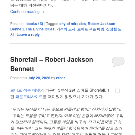
뛰는 대하 액션팬터지다.
Continue reading
→
Posted in
books / 책
|
Tagged
city of miracles
,
Robert Jackson
Bennett
,
The Divine Cities
,
기적의 도시
,
로버트 잭슨 베넷
,
신성한 도
시
|
Leave a reply
Shorefall – Robert Jackson
Bennett
Posted on
July 28, 2020
by
ethar
로버트 잭슨 베넷
의 파운더 3부작 2편 쇼어폴 Shorefall. 1
편
파운드리사이드
를 재미있게 읽었으니 기대가 컸다.
“우리는 세상을 더 나은 곳으로 만들려고 했어.” 산치아가 말했다.
“우리는 도움을 주려고 했었지. 이제 이런 곤경에 빠져버렸어. 우리
가 진보하려 할때마다, 그들은 게임을 바꾸어. 자기 마음대로 규칙
을 바꿔버려.” 그는 한떼의 개들이 회색원숭이 한마리를 잡고 소리
치는 그대로 찢어버리는 것을 지켜보았다. “어쩌면 언제나 그러겠