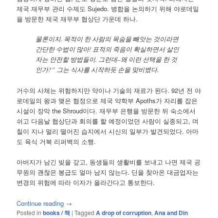
제국 재무부 관리 수제도 Sujedo. 병합을 논의하기 위해 야로데일
을 방문한 제국 재무부 협상단 가운데 하나.
물론이지. 목적이 한 사람의 목숨을 빼앗는 것이라면
간단한 수법이 많아! 표적의 죽음이 확실하면서 살인
자는 안전할 방법들이. 그런데–왜 이런 선택을 한 것
인가?” 그는 식사를 시작하듯 손을 맞비볐다.
거수의 사체는 위험하지만 약이나 기술의 재료가 된다. 92년 전 야
로데일의 왕과 맺은 협정으로 제국 약학부 Apoths가 자리를 잡은
시설이 장막 the Shroud이다. 재무부 은행을 방문한 뒤 숙소에서
쉬고 다음날 협상단과 회의를 할 예정이었던 사람이 실종되고, 며
칠이 지나 멀리 떨어진 습지에서 시신의 일부가 발견되었다. 아마
도 육식 거북 리퍼백의 소행.
아버지가 남긴 빚을 갚고, 동생들의 생활비를 보내고 나면 제국 공
무원의 괜찮은 봉급도 얼마 남지 않는다. 딘을 찾아온 대금업자는
변경의 위험에 따라 이자가 올라간다고 통보한다.
Continue reading
→
Posted in
books / 책
|
Tagged
A drop of corruption
,
Ana and Din