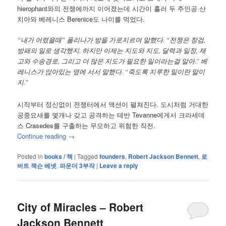
hierophant와의 전쟁에까지 이어졌는데 시간이 흘러 두 주인공 산
치아와 베레니스 Berenice도 나이를 먹었다.
“내가 어렸을때” 폴리나가 방을 가로지르며 말했다. “전쟁은 창검,
방패의 일로 생각했지. 하지만 이제는 지도와 지도, 달력과 일정, 재
고와 수송경로, 그리고 더 많은 지도가 필요한 일이라는걸 알아.” 베
레니스가 앉아있는 옆에 서서 말했다. “죽도록 지루한 일이란 말이
지.”
시작부터 정신없이 전쟁터에서 액션이 펼쳐진다. 도시처럼 거대한
공중요새를 몇개나 갖고 공격하는 테반 Tevanne에게서 크라세데
스 Crasedes를 구출하는 무모하고 위험한 작전.
Continue reading
→
Posted in
books / 책
|
Tagged
founders
,
Robert Jackson Bennett
,
로
버트 잭슨 베넷
,
파운더 3부작
|
Leave a reply
City of Miracles – Robert
Jackson Bennett