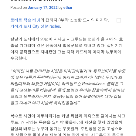
Posted on
January 17, 2022
by
ethar
로버트 잭슨 베넷
의 팬터지 3부작 신성한 도시의 마지막,
기적의 도시
City of Miracles
.
칼날의 도시에서 20년이 지나고 시그루드는 언젠가 올 샤라의 호
출을 기다리며 깊은 산속에서 벌목꾼으로 지내고 있다. 살인기계
이자 공작원으로 지내왔던 그는 자객 카드제의 마지막 넋두리에
수긍한다.
“어쩌면 나를 관리하는 사람은 미치광이일거야. 유적보따리를 수중
에 넣은 대륙의 폭력배라든가. 하지만 그런거 아니겠어. 우리가 초
짜일때부터 해왔던 게임이야, 하크발드슨 Harkvaldsson. 권력은 그
들의 전쟁놀이를 하는걸세. 졸에 보병인 우리는 참호속에서 살아남
으려고 몸부림치는거지. 조금만 달리 일이 풀렸더라면, 내가 칼을
들고 자네가 여기 사슬에 묶여있을걸세.”
복수로 사건이 마무리되기는 커녕 위험과 의혹으로 달아나는 시그
루드. 왜 샤라는 목숨을 잃어야 했을까, 왜 자신을 찾지 않았을까,
암살의 배후는 누구며 동기는 무엇일까. 주인공을 온갖 고생스러
운 상황으로 몰아넣는 재능이 있는 작가 베넷. 시그루드가 몸으로