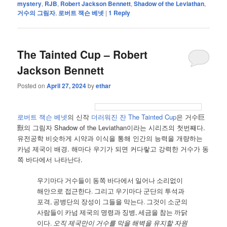
mystery
,
RJB
,
Robert Jackson Bennett
,
Shadow of the Leviathan
,
거수의 그림자
,
로버트 잭슨 베넷
|
1
Reply
The Tainted Cup – Robert
Jackson Bennett
Posted on
April 27, 2024
by
ethar
로버트 잭슨 베넷
의 신작
더러워진 잔
The Tainted Cup
은 거수巨
獸의 그림자 Shadow of the Leviathan이라는 시리즈의 첫번째다.
유전공학 비슷하게 시약과 이식을 통해 인간의 능력을 개량하는
카넘 제국이 배경. 해마다 우기가 되면 커다랗고 강력한 거수가 동
쪽 바다에서 나타난다.
우기마다 거수들이 동쪽 바다에서 일어나 소리없이
해안으로 접근한다. 그리고 우기마다 군단의 투석과
포격, 공병단의 장성이 그들을 막는다. 그것이 소군의
사람들이 카넘 제국의 명령과 징병, 세금을 참는 까닭
이다.
오직 제국만이 거수를 막을 해벽을 유지할 자원