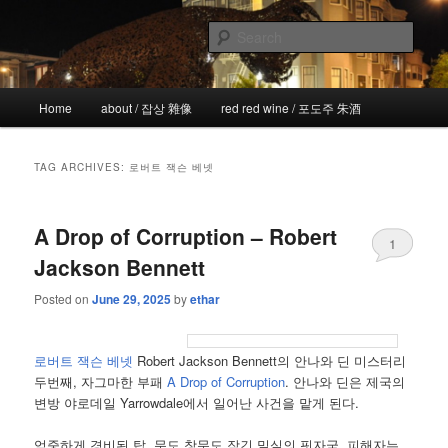
Skip
Skip
the more I see the less I know
to
to
Sear
primary
secondary
content
content
!wicked
Main
Home
about / 잡상 雜像
red red wine / 포도주 朱酒
menu
TAG ARCHIVES:
로버트 잭슨 베넷
A Drop of Corruption – Robert
1
Jackson Bennett
Posted on
June 29, 2025
by
ethar
로버트 잭슨 베넷
Robert Jackson Bennett의 안나와 딘 미스터리
두번째, 자그마한 부패
A Drop of Corruption
. 안나와 딘은 제국의
변방 야로데일 Yarrowdale에서 일어난 사건을 맡게 된다.
엄중하게 경비된 탑, 문도 창문도 잠긴 밀실의 핏자국. 피해자는