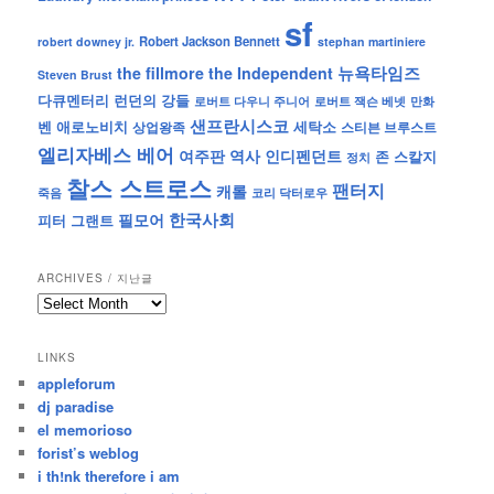
sf
Robert Jackson Bennett
robert downey jr.
stephan martiniere
뉴욕타임즈
the fillmore
the Independent
Steven Brust
런던의 강들
다큐멘터리
로버트 잭슨 베넷
만화
로버트 다우니 주니어
샌프란시스코
벤 애로노비치
세탁소
상업왕족
스티븐 브루스트
엘리자베스 베어
역사
인디펜던트
여주판
존 스칼지
정치
찰스 스트로스
팬터지
캐롤
죽음
코리 닥터로우
한국사회
필모어
피터 그랜트
ARCHIVES / 지난글
archives
/
지
LINKS
난
appleforum
글
dj paradise
el memorioso
forist’s weblog
i th!nk therefore i am