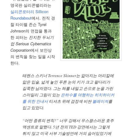
영국판 실리콘밸리라는
실리콘로터리 Sillicon
Roundabout
에서. 전직 경
찰 타이렐 존슨 Tyrel
Johnson의 면접을 통과
한 피터는
진지한 두뇌기
업 Serious Cybernatics
Corporation
에서 보안상
의 변칙을 찾는 일을 시작
한다.
테렌스 스키너 Terrence Skinner는 얇아지는 머리칼에
앏은 입술, 넓게 놓인 푸른 눈의 키가 크고 팔다리가
길쭉한 남자였다. 그는 혀를 내밀고 손으로 눈을 가린
스마일리 그림이 있는
은하수를 여행하는 히치하이커
를 위한 안내서
티셔츠 위에 검정색 비싼
블레이져
를
입고 있었다.
“어떤 종류의 변칙?” 너무 강해서 우스꽝스러운 호주
액센트로 말했다. 5년 전의 TED 강연에서는 그렇게
튀지 않고 미국 서부 기술방언에 거의 숨어있었기에