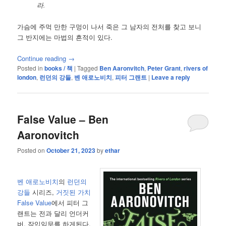
라.
가슴에 주먹 만한 구멍이 나서 죽은 그 남자의 전처를 찾고 보니
그 반지에는 마법의 흔적이 있다.
Continue reading
→
Posted in
books / 책
|
Tagged
Ben Aaronvitch
,
Peter Grant
,
rivers of
london
,
런던의 강들
,
벤 애로노비치
,
피터 그랜트
|
Leave a reply
False Value – Ben
Aaronovitch
Posted on
October 21, 2023
by
ethar
벤 애로노비치
의
런던의
강들
시리즈,
거짓된 가치
False Value
에서 피터 그
랜트는 전과 달리 언더커
버, 잠입임무를 하게된다.