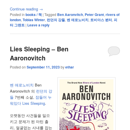
Continue reading
→
Posted in
books / 책
|
Tagged
Ben Aaronvitch
,
Peter Grant
,
rivers of
london
,
Tobias Winter
,
런던의 강들
,
벤 애로노비치
,
토비아스 뷘터
,
피
터 그랜트
|
Leave a reply
Lies Sleeping – Ben
Aaronovitch
Posted on
September 11, 2023
by
ethar
벤 애로노비치
Ben
Aaronovitch 의
런던의 강
들
7번째 소설,
잠들어 누
워있다 Lies Sleeping
.
오랫동안 사건들을 일으
키고 문제가 된 마틴 촐
리, 얼굴없는 사내를 잡는