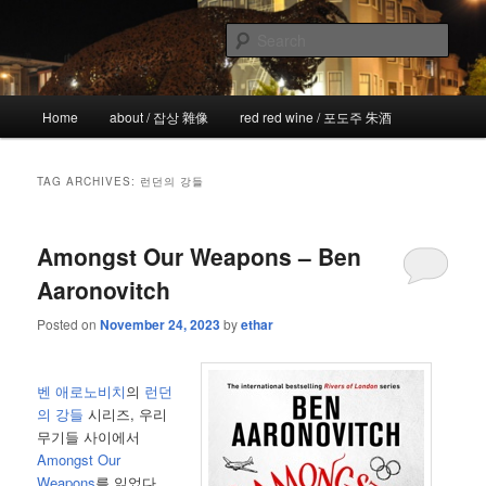
Skip
Skip
the more I see the less I know
to
to
Sear
primary
secondary
content
content
!wicked
Main
Home
about / 잡상 雜像
red red wine / 포도주 朱酒
menu
TAG ARCHIVES:
런던의 강들
Amongst Our Weapons – Ben
Aaronovitch
Posted on
November 24, 2023
by
ethar
벤 애로노비치
의
런던
의 강들
시리즈, 우리
무기들 사이에서
Amongst Our
Weapons
를 읽었다.