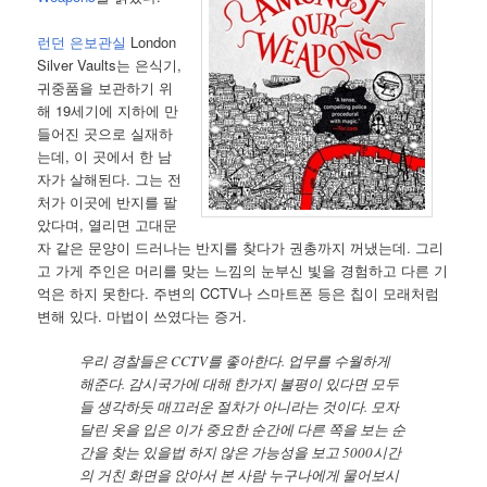
런던 은보관실
London
Silver Vaults는 은식기,
귀중품을 보관하기 위
해 19세기에 지하에 만
들어진 곳으로 실재하
는데, 이 곳에서 한 남
자가 살해된다. 그는 전
처가 이곳에 반지를 팔
았다며, 열리면 고대문
자 같은 문양이 드러나는 반지를 찾다가 권총까지 꺼냈는데. 그리
고 가게 주인은 머리를 맞는 느낌의 눈부신 빛을 경험하고 다른 기
억은 하지 못한다. 주변의 CCTV나 스마트폰 등은 칩이 모래처럼
변해 있다. 마법이 쓰였다는 증거.
우리 경찰들은 CCTV를 좋아한다. 업무를 수월하게
해준다. 감시국가에 대해 한가지 불평이 있다면 모두
들 생각하듯 매끄러운 절차가 아니라는 것이다. 모자
달린 옷을 입은 이가 중요한 순간에 다른 쪽을 보는 순
간을 찾는 있을법 하지 않은 가능성을 보고 5000시간
의 거친 화면을 앉아서 본 사람 누구나에게 물어보시