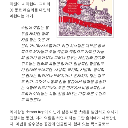
작전이 시작한다. 피터의
옛 동료 레슬리를 대면해
야한다는 얘기.
소발에 쥐잡는 경
우를 제하면 범죄
자를 잡는 것은 개
인이 아니라 시스템이다. 이런 시스템은 대부분 공식
적으로 허가받고 모범 규준과 규정으로 가득찬 가상
의 폴더가 붙어있다. 그러나 일부는 개인간의 관계와
주고받는 편의의 복잡한 망이다. 일상적인 경찰업무
가 한계에 부대끼면–사상적, 국가적, 사법적–공식적
인 연계는 막히거나 부러지거나, 존재하지 않는 경우
도 있다. 그것이 보통의 신참 경관에서 병력을 통솔하
는 서장에 이르기까지, 모든 단계에서 비공식적인 네
트웍이 이어받는 시점, 일을 해내는 가장 빠른 수단으
로 묵인된다.
악마함정 demon trap이 아닌가 싶은 대종 大鐘을 발견하고 수사가
진행되는 동안, 미끼 역할을 하던 피터는 그만 촐리에게 사로잡힌
다. 마법을 쓸수없는 공간에 연금된다. 함께 있는 폭스글로브