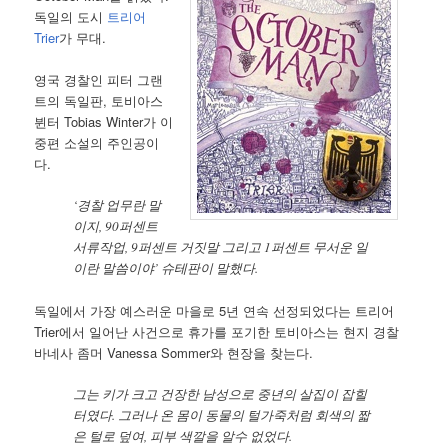
독일의 도시
트리어
Trier
가 무대.
영국 경찰인 피터 그랜
트의 독일판, 토비아스
뷘터 Tobias Winter가 이
중편 소설의 주인공이
다.
‘경찰 업무란 말
이지, 90퍼센트
서류작업, 9퍼센트 거짓말 그리고 1퍼센트 무서운 일
이란 말씀이야’ 슈테판이 말했다.
독일에서 가장 예스러운 마을로 5년 연속 선정되었다는 트리어
Trier에서 일어난 사건으로 휴가를 포기한 토비아스는 현지 경찰
바네사 좀머 Vanessa Sommer와 현장을 찾는다.
그는 키가 크고 건장한 남성으로 중년의 살집이 잡힐
터였다. 그러나 온 몸이 동물의 털가죽처럼 회색의 짧
은 털로 덮여, 피부 색깔을 알수 없었다.