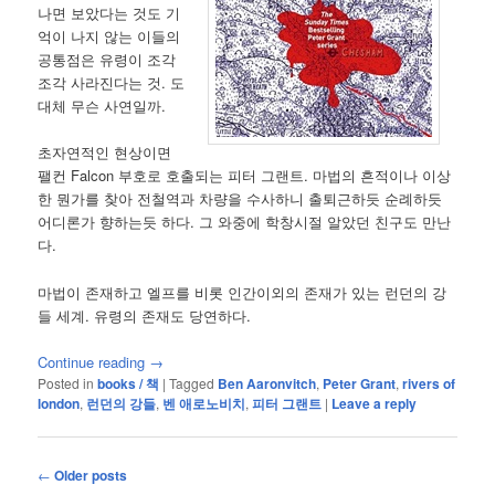
나면 보았다는 것도 기
억이 나지 않는 이들의
공통점은 유령이 조각
조각 사라진다는 것. 도
대체 무슨 사연일까.
초자연적인 현상이면
팰컨 Falcon 부호로 호출되는 피터 그랜트. 마법의 흔적이나 이상
한 뭔가를 찾아 전철역과 차량을 수사하니 출퇴근하듯 순례하듯
어디론가 향하는듯 하다. 그 와중에 학창시절 알았던 친구도 만난
다.
마법이 존재하고 엘프를 비롯 인간이외의 존재가 있는 런던의 강
들 세계. 유령의 존재도 당연하다.
Continue reading
→
Posted in
books / 책
|
Tagged
Ben Aaronvitch
,
Peter Grant
,
rivers of
london
,
런던의 강들
,
벤 애로노비치
,
피터 그랜트
|
Leave a reply
Post
←
Older posts