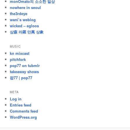
monOmato의 소소한 일상
nowhere in seoul
the3rdeye
wani’s weblog
wicked – egloos
삼森 라羅 만萬 상象
MUSIC
kn mixcast
pitchfork
pop77 on tubmlr
takeaway shows
팝77 | pop77
META
Log in
Entries feed
Comments feed
WordPress.org