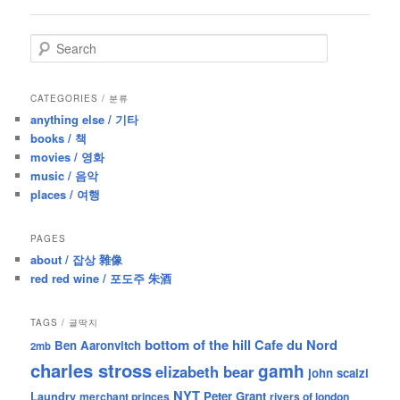
navigation
S
e
a
r
CATEGORIES / 분류
c
anything else / 기타
h
books / 책
movies / 영화
music / 음악
places / 여행
PAGES
about / 잡상 雜像
red red wine / 포도주 朱酒
TAGS / 글딱지
bottom of the hill
Cafe du Nord
Ben Aaronvitch
2mb
charles stross
gamh
elizabeth bear
john scalzi
NYT
Peter Grant
Laundry
merchant princes
rivers of london