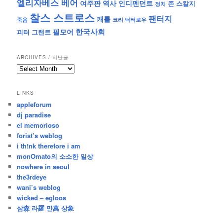
엘리자베스 베어
역사
인디펜던트
여주판
존 스칼지
정치
찰스 스트로스
팬터지
캐롤
죽음
코리 닥터로우
한국사회
필모어
피터 그랜트
ARCHIVES / 지난글
archives
/
지
LINKS
난
appleforum
글
dj paradise
el memorioso
forist’s weblog
i th!nk therefore i am
monOmato의 소소한 일상
nowhere in seoul
the3rdeye
wani’s weblog
wicked – egloos
삼森 라羅 만萬 상象