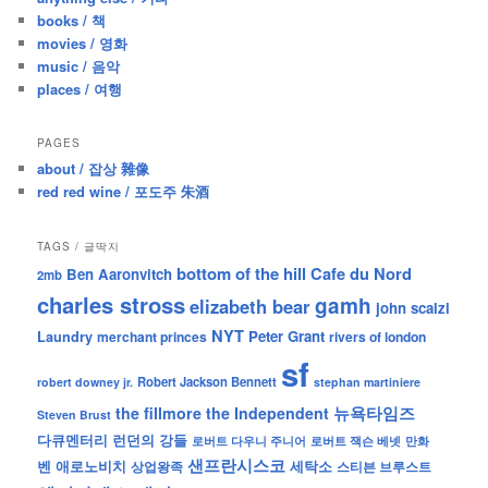
h
books / 책
movies / 영화
music / 음악
places / 여행
PAGES
about / 잡상 雜像
red red wine / 포도주 朱酒
TAGS / 글딱지
bottom of the hill
Cafe du Nord
Ben Aaronvitch
2mb
charles stross
gamh
elizabeth bear
john scalzi
NYT
Peter Grant
Laundry
merchant princes
rivers of london
sf
Robert Jackson Bennett
robert downey jr.
stephan martiniere
뉴욕타임즈
the fillmore
the Independent
Steven Brust
런던의 강들
다큐멘터리
로버트 잭슨 베넷
만화
로버트 다우니 주니어
샌프란시스코
벤 애로노비치
세탁소
상업왕족
스티븐 브루스트