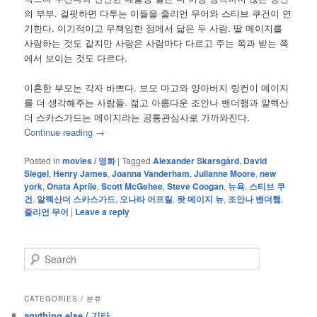
의 부부. 걸핏하면 다투는 이들을 줄리언 무어와 스티브 쿠건이 연
기한다. 이기적이고 무책임한 점에서 닮은 두 사람. 딸 메이지를
사랑하는 것도 같지만 사랑은 사람마다 다르고 주는 쪽과 받는 쪽
에서 보이는 것도 다르다.
이혼한 부모는 각자 바쁘다. 보모 마고와 양아버지 링컨이 메이지
를 더 생각해주는 사람들. 젊고 아름다운 조안나 밴더햄과 알렉산
더 스카스가드는 메이지라는 공통관심사로 가까와진다.
Continue reading
→
Posted in
movies / 영화
|
Tagged
Alexander Skarsgård
,
David
Siegel
,
Henry James
,
Joanna Vanderham
,
Julianne Moore
,
new
york
,
Onata Aprile
,
Scott McGehee
,
Steve Coogan
,
뉴욕
,
스티브 쿠
건
,
알렉산더 스카스가드
,
오나타 어프릴
,
왓 메이지 뉴
,
조안나 밴더햄
,
줄리언 무어
|
Leave a reply
S
e
a
r
CATEGORIES / 분류
c
anything else / 기타