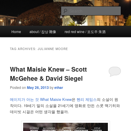
Skip
Skip
the more I see the less I know
to
to
Sear
primary
secondary
content
content
!wicked
Main
Home
about / 잡상 雜像
red red wine / 포도주 朱酒
menu
TAG ARCHIVES:
JULIANNE MOORE
What Maisie Knew – Scott
McGehee & David Siegel
Posted on
May 26, 2013
by
ethar
메이지가 아는 것 What Maisie Knew
은
헨리 제임스
의 소설이 원
작이다. 19세기 말의 소설을 21세기에 영화로 만든 스콧 맥기히와
데이빗 시걸은 어떤 생각을 했을까.