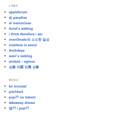
지
LINKS
난
appleforum
글
dj paradise
el memorioso
forist’s weblog
i th!nk therefore i am
monOmato의 소소한 일상
nowhere in seoul
the3rdeye
wani’s weblog
wicked – egloos
삼森 라羅 만萬 상象
MUSIC
kn mixcast
pitchfork
pop77 on tubmlr
takeaway shows
팝77 | pop77