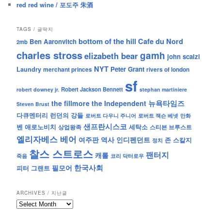
red red wine / 포도주 朱酒
TAGS / 글딱지
bottom of the hill
Cafe du Nord
Ben Aaronvitch
2mb
charles stross
gamh
elizabeth bear
john scalzi
NYT
Peter Grant
Laundry
merchant princes
rivers of london
sf
Robert Jackson Bennett
robert downey jr.
stephan martiniere
뉴욕타임즈
the fillmore
the Independent
Steven Brust
런던의 강들
다큐멘터리
로버트 잭슨 베넷
만화
로버트 다우니 주니어
샌프란시스코
벤 애로노비치
세탁소
상업왕족
스티븐 브루스트
엘리자베스 베어
역사
인디펜던트
여주판
존 스칼지
정치
찰스 스트로스
팬터지
캐롤
죽음
코리 닥터로우
한국사회
필모어
피터 그랜트
ARCHIVES / 지난글
archives
/