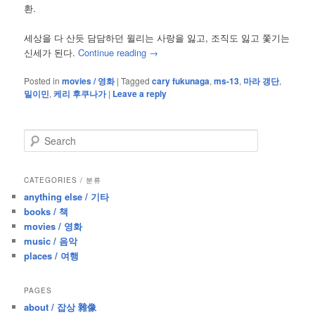
환.
세상을 다 산듯 담담하던 윌리는 사랑을 잃고, 조직도 잃고 쫓기는
신세가 된다.
Continue reading
→
Posted in
movies / 영화
|
Tagged
cary fukunaga
,
ms-13
,
마라 갱단
,
밀이민
,
케리 후쿠나가
|
Leave a reply
S
e
a
r
CATEGORIES / 분류
c
anything else / 기타
h
books / 책
movies / 영화
music / 음악
places / 여행
PAGES
about / 잡상 雜像