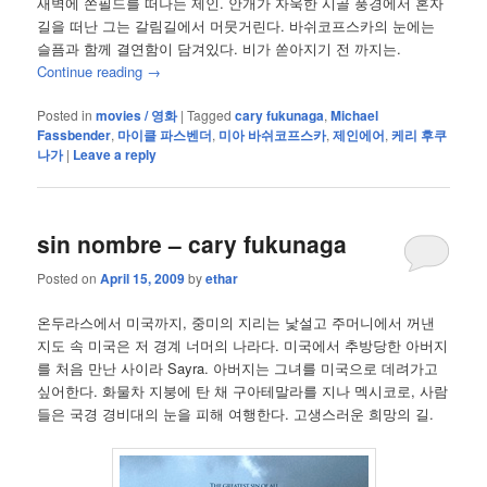
새벽에 쏜필드를 떠나는 제인. 안개가 자욱한 시골 풍경에서 혼자
길을 떠난 그는 갈림길에서 머뭇거린다. 바쉬코프스카의 눈에는
슬픔과 함께 결연함이 담겨있다. 비가 쏟아지기 전 까지는.
Continue reading
→
Posted in
movies / 영화
|
Tagged
cary fukunaga
,
Michael
Fassbender
,
마이클 파스벤더
,
미아 바쉬코프스카
,
제인에어
,
케리 후쿠
나가
|
Leave a reply
sin nombre – cary fukunaga
Posted on
April 15, 2009
by
ethar
온두라스에서 미국까지, 중미의 지리는 낯설고 주머니에서 꺼낸
지도 속 미국은 저 경계 너머의 나라다. 미국에서 추방당한 아버지
를 처음 만난 사이라 Sayra. 아버지는 그녀를 미국으로 데려가고
싶어한다. 화물차 지붕에 탄 채 구아테말라를 지나 멕시코로, 사람
들은 국경 경비대의 눈을 피해 여행한다. 고생스러운 희망의 길.