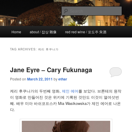
Skip
Skip
the more I see the less I know
to
to
Sear
primary
secondary
content
content
!wicked
Main
Home
about / 잡상 雜像
red red wine / 포도주 朱酒
menu
TAG ARCHIVES:
케리 후쿠나가
Jane Eyre – Cary Fukunaga
Posted on
March 22, 2011
by
ethar
케리 후쿠나가의 두번째 영화,
제인 에어
를 보았다. 브론테의 원작
이 영화로 만들어진 것은 위키에 기록된 것만도 이것이 열여섯번
째. 배우 미아 바쉬코프스카 Mia Wasikowska가 제인 에어로 나온
다.