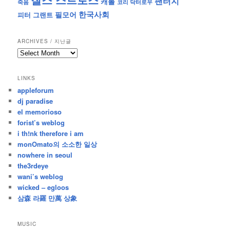
팬터지
캐롤
죽음
코리 닥터로우
한국사회
필모어
피터 그랜트
ARCHIVES / 지난글
archives
/
지
LINKS
난
appleforum
글
dj paradise
el memorioso
forist’s weblog
i th!nk therefore i am
monOmato의 소소한 일상
nowhere in seoul
the3rdeye
wani’s weblog
wicked – egloos
삼森 라羅 만萬 상象
MUSIC