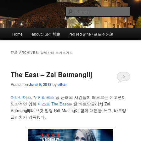
Skip
Skip
the more I see the less I know
to
to
Sear
primary
secondary
content
content
!wicked
Main
Home
about / 잡상 雜像
red red wine / 포도주 朱酒
menu
TAG ARCHIVES:
알렉산더 스카스가드
The East – Zal Batmanglij
2
Posted on
June 9, 2013
by
ethar
어나니머스
,
위키리크스
등 근래의 사건들이 떠오르는 예고편이
인상적인 영화
이스트 The East
는 잘 바트망글리치 Zal
Batmanglij와 브릿 말링 Brit Marling이 함께 대본을 쓰고, 바트망
글리치가 감독했다.