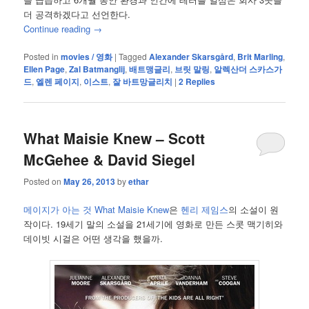
더 공격하겠다고 선언한다.
Continue reading
→
Posted in
movies / 영화
|
Tagged
Alexander Skarsgård
,
Brit Marling
,
Ellen Page
,
Zal Batmanglij
,
배트맹글리
,
브릿 말링
,
알렉산더 스카스가
드
,
엘렌 페이지
,
이스트
,
잘 바트망글리치
|
2
Replies
What Maisie Knew – Scott
McGehee & David Siegel
Posted on
May 26, 2013
by
ethar
메이지가 아는 것 What Maisie Knew
은
헨리 제임스
의 소설이 원
작이다. 19세기 말의 소설을 21세기에 영화로 만든 스콧 맥기히와
데이빗 시걸은 어떤 생각을 했을까.