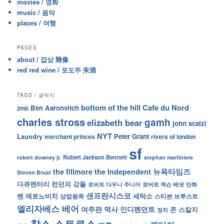
movies / 영화
music / 음악
places / 여행
PAGES
about / 잡상 雜像
red red wine / 포도주 朱酒
TAGS / 글딱지
bottom of the hill
Cafe du Nord
Ben Aaronvitch
2mb
charles stross
gamh
elizabeth bear
john scalzi
NYT
Peter Grant
Laundry
merchant princes
rivers of london
sf
Robert Jackson Bennett
robert downey jr.
stephan martiniere
뉴욕타임즈
the fillmore
the Independent
Steven Brust
런던의 강들
다큐멘터리
로버트 잭슨 베넷
만화
로버트 다우니 주니어
샌프란시스코
벤 애로노비치
세탁소
상업왕족
스티븐 브루스트
엘리자베스 베어
역사
인디펜던트
여주판
존 스칼지
정치
찰스 스트로스