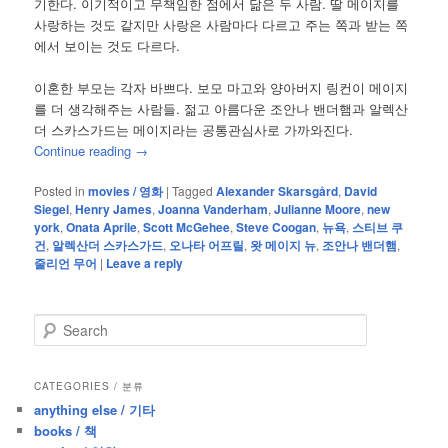
기한다. 이기적이고 무책임한 점에서 닮은 두 사람. 딸 메이지를
사랑하는 것도 같지만 사랑은 사람마다 다르고 주는 쪽과 받는 쪽
에서 보이는 것도 다르다.
이혼한 부모는 각자 바쁘다. 보모 마고와 양아버지 링컨이 메이지
를 더 생각해주는 사람들. 젊고 아름다운 조안나 밴더햄과 알렉산
더 스카스가드는 메이지라는 공통관심사로 가까와진다.
Continue reading
→
Posted in
movies / 영화
|
Tagged
Alexander Skarsgård
,
David
Siegel
,
Henry James
,
Joanna Vanderham
,
Julianne Moore
,
new
york
,
Onata Aprile
,
Scott McGehee
,
Steve Coogan
,
뉴욕
,
스티브 쿠
건
,
알렉산더 스카스가드
,
오나타 어프릴
,
왓 메이지 뉴
,
조안나 밴더햄
,
줄리언 무어
|
Leave a reply
S
e
a
r
CATEGORIES / 분류
c
anything else / 기타
h
books / 책