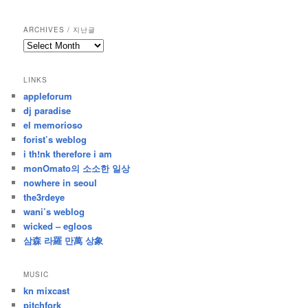
ARCHIVES / 지난글
archives
/
지
LINKS
난
appleforum
글
dj paradise
el memorioso
forist’s weblog
i th!nk therefore i am
monOmato의 소소한 일상
nowhere in seoul
the3rdeye
wani’s weblog
wicked – egloos
삼森 라羅 만萬 상象
MUSIC
kn mixcast
pitchfork