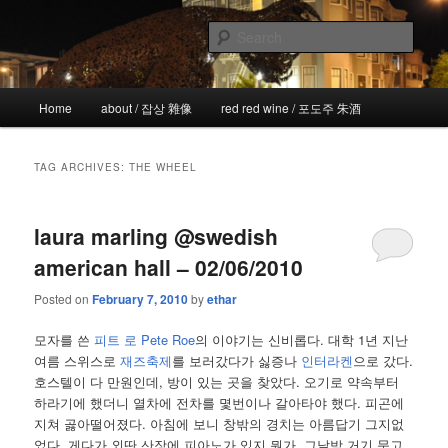
Skip
Skip
the more I see the less I know
to
to
Sear
primary
secondary
content
content
!wicked
Main
Home
about / 잡상 雜像
red red wine / 포도주 朱酒
menu
TAG ARCHIVES:
THE WHEEL
laura marling @swedish
american hall – 02/06/2010
Posted on
February 7, 2010
by
ethar
모자를 쓴
피트 로 Pete Roe
의 이야기는 신비롭다. 대학 1년 지난
여름 스위스로
재즈축제
를 보러갔다가 싫증나
인터라켄
으로 갔다.
호스텔이 다 만원인데, 방이 있는 곳을 찾았다. 오기로 약속부터
하라기에 했더니 열차에 전차를 몇번이나 갈아타야 했다. 피곤에
지쳐 곯아떨어졌다. 아침에 보니 창밖의 경치는 아름답기 그지없
었다. 게다가 외딴 산장에 피아노가 있지 뭔가. 그날밤 거기 묵고