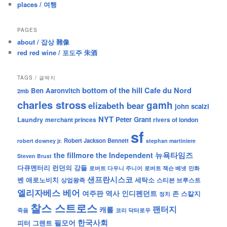
places / 여행
PAGES
about / 잡상 雜像
red red wine / 포도주 朱酒
TAGS / 글딱지
bottom of the hill
Cafe du Nord
Ben Aaronvitch
2mb
charles stross
gamh
elizabeth bear
john scalzi
NYT
Peter Grant
Laundry
merchant princes
rivers of london
sf
Robert Jackson Bennett
robert downey jr.
stephan martiniere
뉴욕타임즈
the fillmore
the Independent
Steven Brust
런던의 강들
다큐멘터리
로버트 잭슨 베넷
만화
로버트 다우니 주니어
샌프란시스코
벤 애로노비치
세탁소
상업왕족
스티븐 브루스트
엘리자베스 베어
역사
인디펜던트
여주판
존 스칼지
정치
찰스 스트로스
팬터지
캐롤
죽음
코리 닥터로우
한국사회
필모어
피터 그랜트