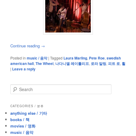
Continue reading
→
Posted in
music / 음악
|
Tagged
Laura Marling
,
Pete Roe
,
swedish
american hall
,
The Wheel
,
나다니엘 레이틀리프
,
로라 말링
,
피트 로
,
휠
|
Leave a reply
S
e
a
r
CATEGORIES / 분류
c
anything else / 기타
h
books / 책
movies / 영화
music / 음악