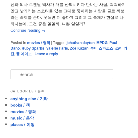
신과 의사 로젠털 박사가 개를 산책시키다 만나는 사람, 싹싹하지
않고 낯가리는 스코티를 있는 그대로 좋아하는 사람을 글로 써보
라는 숙제를 준다. 못쓰면 더 좋다?! 그리고 그 숙제가 현실로 나
타나는데, 그건 좋은 일일까, 나쁜 일일까?
Continue reading
→
Posted in
movies / 영화
|
Tagged
johathan dayton
,
MPDG
,
Paul
Dano
,
Ruby Sparks
,
Valerie Faris
,
Zoe Kazan
,
루비 스파크스
,
조이 카
잔
,
폴 데이노
|
Leave a reply
S
e
a
r
CATEGORIES / 분류
c
anything else / 기타
h
books / 책
movies / 영화
music / 음악
places / 여행