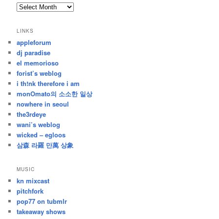
archives
/
지
LINKS
난
appleforum
글
dj paradise
el memorioso
forist’s weblog
i th!nk therefore i am
monOmato의 소소한 일상
nowhere in seoul
the3rdeye
wani’s weblog
wicked – egloos
삼森 라羅 만萬 상象
MUSIC
kn mixcast
pitchfork
pop77 on tubmlr
takeaway shows