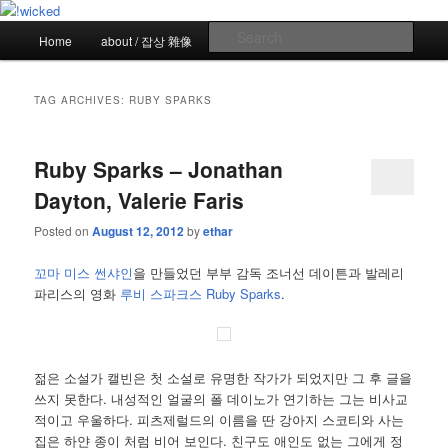
Skip
Skip
the more I see the less I know
to
to
Main
Sear
Home
about / 잡상 雜像
red red wine / 포도주 朱酒
primary
secondary
menu
content
content
!wicked
TAG ARCHIVES:
RUBY SPARKS
Ruby Sparks – Jonathan
Dayton, Valerie Faris
Posted on
August 12, 2012
by
ethar
꼬마 미스 썬샤인
을 만들었던 부부 감독 조너선 데이튼과 발레리
파리스의 영화
루비 스파크스 Ruby Sparks
.
젊은 소설가 캘빈은 첫 소설로 유명한 작가가 되었지만 그 후 글을
쓰지 못한다. 내성적인 얼굴의 폴 데이노가 연기하는 그는 비사교
적이고 우울하다. 피츠제럴드의 이름을 딴 강아지 스코티와 사는
집은 하얀 종이 처럼 비어 보인다. 친구도 애인도 없는 그에게 정