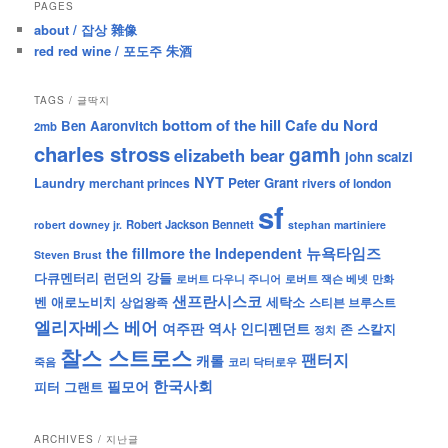
PAGES
about / 잡상 雜像
red red wine / 포도주 朱酒
TAGS / 글딱지
bottom of the hill
Cafe du Nord
Ben Aaronvitch
2mb
charles stross
gamh
elizabeth bear
john scalzi
NYT
Peter Grant
Laundry
merchant princes
rivers of london
sf
Robert Jackson Bennett
robert downey jr.
stephan martiniere
뉴욕타임즈
the fillmore
the Independent
Steven Brust
런던의 강들
다큐멘터리
로버트 잭슨 베넷
만화
로버트 다우니 주니어
샌프란시스코
벤 애로노비치
세탁소
상업왕족
스티븐 브루스트
엘리자베스 베어
역사
인디펜던트
여주판
존 스칼지
정치
찰스 스트로스
팬터지
캐롤
죽음
코리 닥터로우
한국사회
필모어
피터 그랜트
ARCHIVES / 지난글