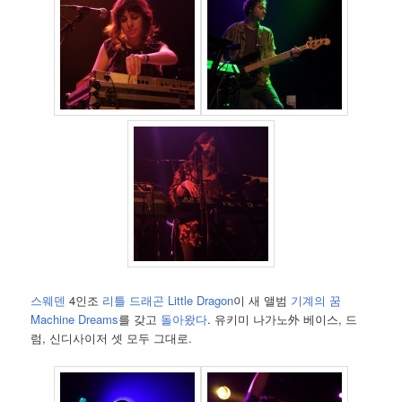
스웨덴
4인조
리틀 드래곤 Little Dragon
이 새 앨범
기계의 꿈
Machine Dreams
를 갖고
돌아왔다
. 유키미 나가노外 베이스, 드
럼, 신디사이저 셋 모두 그대로.