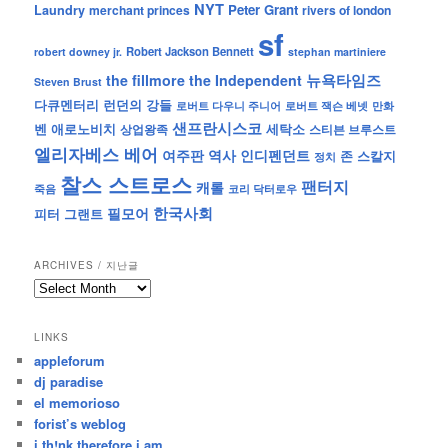
NYT
Peter Grant
Laundry
merchant princes
rivers of london
sf
Robert Jackson Bennett
robert downey jr.
stephan martiniere
뉴욕타임즈
the fillmore
the Independent
Steven Brust
런던의 강들
다큐멘터리
로버트 잭슨 베넷
만화
로버트 다우니 주니어
샌프란시스코
벤 애로노비치
세탁소
상업왕족
스티븐 브루스트
엘리자베스 베어
역사
인디펜던트
여주판
존 스칼지
정치
찰스 스트로스
팬터지
캐롤
죽음
코리 닥터로우
한국사회
필모어
피터 그랜트
ARCHIVES / 지난글
archives
/
지
LINKS
난
appleforum
글
dj paradise
el memorioso
forist’s weblog
i th!nk therefore i am