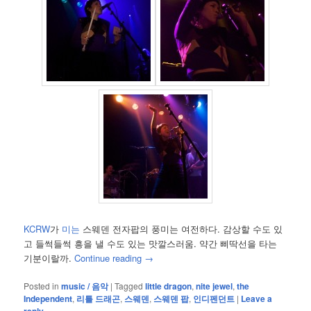
KCRW
가
미는
스웨덴 전자팝의 풍미는 여전하다. 감상할 수도 있
고 들썩들썩 흥을 낼 수도 있는 맛깔스러움. 약간 삐딱선을 타는
기분이랄까.
Continue reading
→
Posted in
music / 음악
|
Tagged
little dragon
,
nite jewel
,
the
Independent
,
리틀 드래곤
,
스웨덴
,
스웨덴 팝
,
인디펜던트
|
Leave a