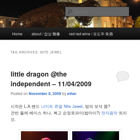
Skip
Skip
the more I see the less I know
to
to
Sear
primary
secondary
content
content
!wicked
Main
Home
about / 잡상 雜像
red red wine / 포도주 朱酒
menu
TAG ARCHIVES:
NITE JEWEL
little dragon @the
independent – 11/04/2009
Posted on
November 8, 2009
by
ethar
시작은 L.A.밴드
나이트 쥬얼 Nite Jewel
, 밤의 보석 쯤?
건반 둘에 베이스 하나, 복고 순정로파이(쌈마이?)
전자음악
트리
오.