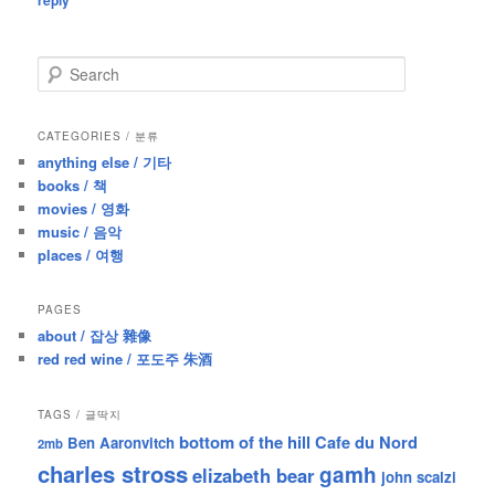
reply
S
e
a
r
CATEGORIES / 분류
c
anything else / 기타
h
books / 책
movies / 영화
music / 음악
places / 여행
PAGES
about / 잡상 雜像
red red wine / 포도주 朱酒
TAGS / 글딱지
bottom of the hill
Cafe du Nord
Ben Aaronvitch
2mb
charles stross
gamh
elizabeth bear
john scalzi