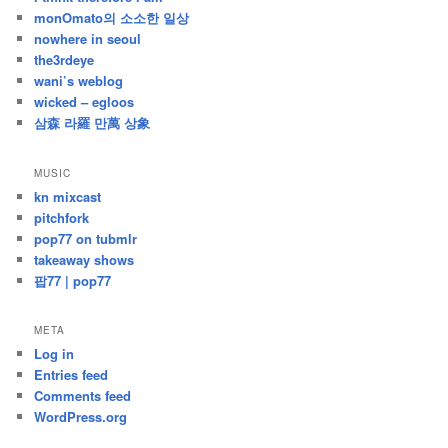
monOmato의 소소한 일상
nowhere in seoul
the3rdeye
wani’s weblog
wicked – egloos
삼森 라羅 만萬 상象
MUSIC
kn mixcast
pitchfork
pop77 on tubmlr
takeaway shows
팝77 | pop77
META
Log in
Entries feed
Comments feed
WordPress.org