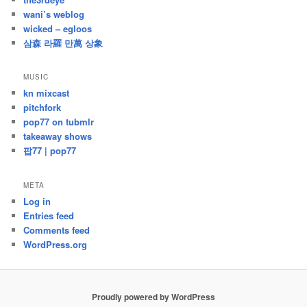
wani’s weblog
wicked – egloos
삼森 라羅 만萬 상象
MUSIC
kn mixcast
pitchfork
pop77 on tubmlr
takeaway shows
팝77 | pop77
META
Log in
Entries feed
Comments feed
WordPress.org
Proudly powered by WordPress