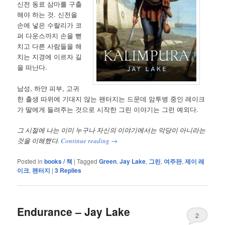
신전 동료 삼마를 구출
해야 하는 것. 신전을
손에 넣은 수랄리가 코
퍼 다운스까지 손을 뻗
치고 다른 사람들을 해
치는 지경에 이르자 길
을 떠난다.
남성, 하얀 피부, 고귀
한 출생 따위에 기대지 않는 팬터지는 드문데 암투병 중인 레이크
가 딸에게 들려주는 것으로 시작한 그린 이야기는 그런 예외다.
그 시절에 나는 이미 누구나 자신의 이야기에서는 악당이 아니라는
것을 이해했다.
Continue reading
→
Posted in
books / 책
|
Tagged
Green
,
Jay Lake
,
그린
,
여주판
,
제이 레
이크
,
팬터지
|
3
Replies
Endurance – Jay Lake
2