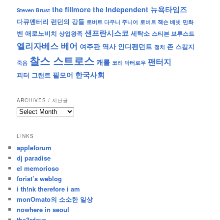
뉴욕타임즈
the fillmore
the Independent
Steven Brust
런던의 강들
다큐멘터리
로버트 잭슨 베넷
만화
로버트 다우니 주니어
샌프란시스코
벤 애로노비치
세탁소
상업왕족
스티븐 브루스트
엘리자베스 베어
역사
인디펜던트
여주판
존 스칼지
정치
찰스 스트로스
팬터지
캐롤
죽음
코리 닥터로우
한국사회
필모어
피터 그랜트
ARCHIVES / 지난글
archives
/
지
LINKS
난
appleforum
글
dj paradise
el memorioso
forist’s weblog
i th!nk therefore i am
monOmato의 소소한 일상
nowhere in seoul
the3rdeye