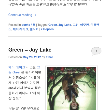
베일이 죽은 자들을 고귀하고 현명하게 보이게 할 뿐이다.
Continue reading
→
Posted in
books / 책
|
Tagged
Green
,
Jay Lake
,
그린
,
여주판
,
인듀런
스
,
제이 레이크
,
팬터지
|
2
Replies
Green – Jay Lake
1
Posted on
May 28, 2012
by
ethar
제이 레이크
의 소설
그
린 Green
은 판타지이면
서 성장소설이다. 딸에
게 바친 이야기이지만
366페이지 분량의 책은
동화가 아니니 17세 이
상 정도?
나는 땅 배를 내려보면