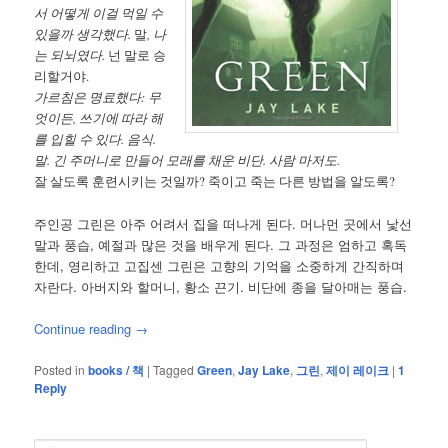
서 어떻게 이걸 먹일 수
있을까 생각했다.
말
, 나
는 되뇌였다.
넌 말로 승
리할거야.
가르침은 명료했다: 무
엇이든, 쓰기에 따라 해
를 입힐 수 있다. 음식.
말. 긴 주머니로 만들어 모래를 채운 비단. 사람 마저도.
잘 살도록 훈련시키는 것일까? 죽이고 죽는 다른 방법을 알도록?
주인공 그린은 아주 어려서 집을 떠나게 된다. 머나먼 곳에서 낯선
말과 풍습, 예절과 많은 것을 배우게 된다. 그 과정은 엄하고 혹독
한데, 영리하고 고집센 그린은 고향의 기억을 소중하게 간직하며
자란다. 아버지와 할머니, 황소 끈기. 비단에 종을 달아매는 풍습.
Continue reading
→
Posted in
books / 책
|
Tagged
Green
,
Jay Lake
,
그린
,
제이 레이크
|
1
Reply