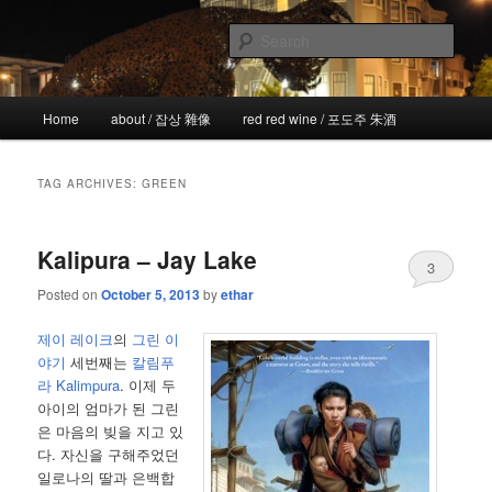
Skip
Skip
the more I see the less I know
to
to
Sear
primary
secondary
content
content
!wicked
Main
Home
about / 잡상 雜像
red red wine / 포도주 朱酒
menu
TAG ARCHIVES:
GREEN
Kalipura – Jay Lake
3
Posted on
October 5, 2013
by
ethar
제이 레이크
의
그린 이
야기
세번째는
칼림푸
라 Kalimpura
. 이제 두
아이의 엄마가 된 그린
은 마음의 빚을 지고 있
다. 자신을 구해주었던
일로나의 딸과 은백합