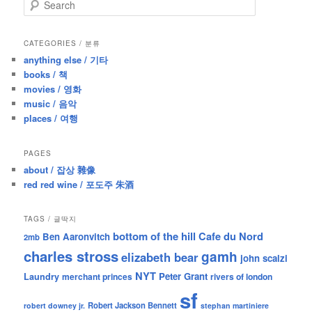
S
e
a
r
CATEGORIES / 분류
c
anything else / 기타
h
books / 책
movies / 영화
music / 음악
places / 여행
PAGES
about / 잡상 雜像
red red wine / 포도주 朱酒
TAGS / 글딱지
bottom of the hill
Cafe du Nord
Ben Aaronvitch
2mb
charles stross
gamh
elizabeth bear
john scalzi
NYT
Peter Grant
Laundry
merchant princes
rivers of london
sf
Robert Jackson Bennett
robert downey jr.
stephan martiniere