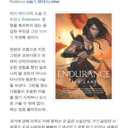
Posted on
July 1, 2012
by
ethar
제이 레이크
의 소설
인
듀런스 Endurance
. 운
명을 회피하지 않는 용
감한 주인공
그린 이야
기
두번째 권이다.
전편의 모험으로 지친
그린은 코퍼다운스 외
곽의 산악지대에서 비
슷한 경험을 했던 일로
나와 딸 코린셔 아나스
타시아와 평온한 나날
을 보낸다. 그린을 찾는
사람들이 조용한 마을
을 찾기 시작하니 도시
로 가볼 수 밖에 없다.
배는 점점 불러오는데..
과거에 관해 아무도 이해 못하는 것 같은 사실인데, 거기 살았던 사
람들도 지금 사람처럼 쩨쩨하고 생각없고 잘못 알고 있었다. 세월의