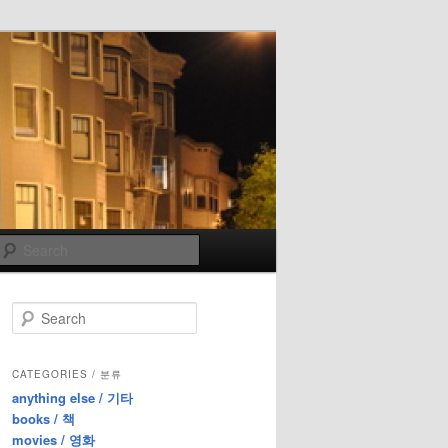
Search
S
e
a
r
CATEGORIES / 분류
c
anything else / 기타
h
books / 책
movies / 영화