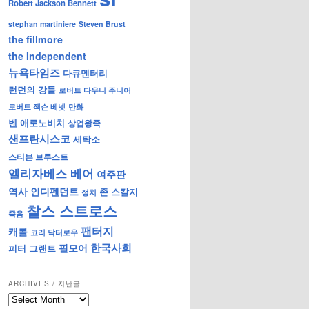
Robert Jackson Bennett
stephan martiniere
Steven Brust
the fillmore
the Independent
뉴욕타임즈
다큐멘터리
런던의 강들
로버트 다우니 주니어
로버트 잭슨 베넷
만화
벤 애로노비치
상업왕족
샌프란시스코
세탁소
스티븐 브루스트
엘리자베스 베어
여주판
역사
인디펜던트
존 스칼지
정치
찰스 스트로스
죽음
팬터지
캐롤
코리 닥터로우
한국사회
필모어
피터 그랜트
ARCHIVES / 지난글
archives