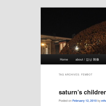
Skip
Skip
the more I see the less I know
to
to
primary
secondary
!wicked
content
content
Main
Home
about / 잡상 雜像
menu
TAG ARCHIVES:
FEMBOT
saturn’s childre
Posted on
February 12, 2010
by
eth