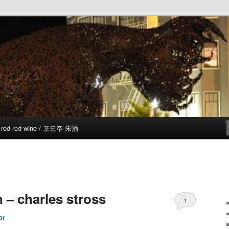
red red wine / 포도주 朱酒
n – charles stross
1
ar