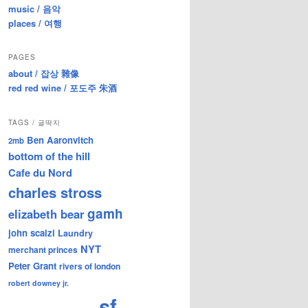
music / 음악
places / 여행
PAGES
about / 잡상 雜像
red red wine / 포도주 朱酒
TAGS / 글딱지
Ben Aaronvitch
2mb
bottom of the hill
Cafe du Nord
charles stross
gamh
elizabeth bear
john scalzi
Laundry
NYT
merchant princes
Peter Grant
rivers of london
robert downey jr.
sf