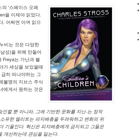
스
의 ‘스페이스 오페
ldren을 이제야 읽었다.
다. 어쩌면 아껴 읽으
를 누비는 것은 다양한
(남성)을 위해 만들어
 Freya는 가난과 불
레야가 세상을 보았을때
을 급히 떠나야하는 그
정체불명의 지브스 주식
n가 그녀에게서 원하는 것은
인할 뿐 아니라, 그에 기반한 문화를 지닌-는 정적
를 소유한 엘리트는 피지배층을 두려워하고 변화의 위
 더 기울인다. 혁신은 피지배층에게 금지되고 그들은
을 개선하는데 관심을 잃는다.