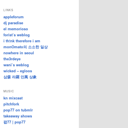
/
지
LINKS
난
appleforum
글
dj paradise
el memorioso
forist’s weblog
i th!nk therefore i am
monOmato의 소소한 일상
nowhere in seoul
the3rdeye
wani’s weblog
wicked – egloos
삼森 라羅 만萬 상象
MUSIC
kn mixcast
pitchfork
pop77 on tubmlr
takeaway shows
팝77 | pop77