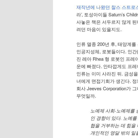
재작년에 나왔던
찰스 스트로
라’, 토성아이들 Saturn’s Chi
사놓은 책은 서두르지 않게 된
려던 마음이 있을지도.
인류 멸종 200년 후, 태양계
인공지성체, 로봇들이다. 인간
진 레아 Rhea 형 로봇인 프레야
운에 빠졌다. 안타깝게도 프
인류는 이미 사라진 뒤. 금성
녀에게 면접기회가 생긴다. 
회사 Jeeves Corporatio
무엇일까.
노예제 사회-노예제를 승
인 경향이 있다. 노예
협을 거부하는 데 힘을
개인적인 영달 밖의 일