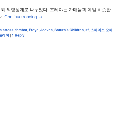
와 외행성계로 나누었다. 프레야는 자매들과 메일 비슷한
다.
Continue reading
→
s stross
,
fembot
,
Freya
,
Jeeves
,
Saturn's Children
,
sf
,
스페이스 오페
프레야
|
1
Reply