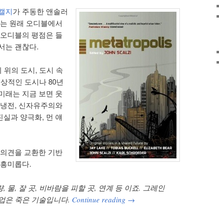
스캘지
가 주동한 앤솔러
는 원래 오디블에서
 오디블의 평점은 들
서는 괜찮다.
 위의 도시, 도시 속
이상적인 도시나 80년
미래는 지금 보면 웃
 냉전, 신자유주의와
 진실과 양극화, 먼 얘
 의견을 교환한 기반
 흥미롭다.
 물, 잘 곳, 비바람을 피할 곳, 연계 등 이죠. 그레인
조업은 죽은 기술입니다.
Continue reading
→