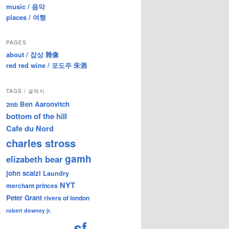
music / 음악
places / 여행
PAGES
about / 잡상 雜像
red red wine / 포도주 朱酒
TAGS / 글딱지
Ben Aaronvitch
2mb
bottom of the hill
Cafe du Nord
charles stross
gamh
elizabeth bear
john scalzi
Laundry
NYT
merchant princes
Peter Grant
rivers of london
robert downey jr.
sf