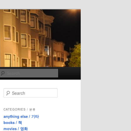
Search
S
e
a
r
CATEGORIES / 분류
c
anything else / 기타
h
books / 책
movies / 영화