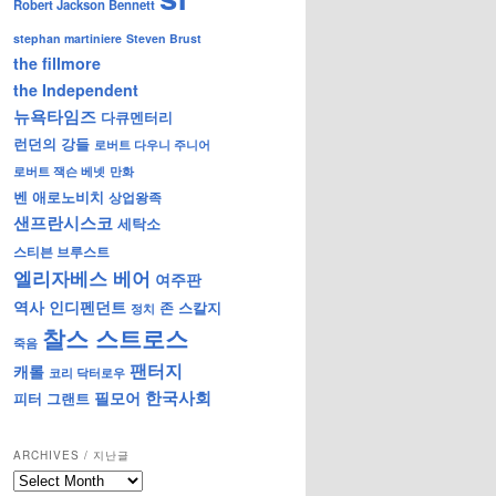
Robert Jackson Bennett
stephan martiniere
Steven Brust
the fillmore
the Independent
뉴욕타임즈
다큐멘터리
런던의 강들
로버트 다우니 주니어
로버트 잭슨 베넷
만화
벤 애로노비치
상업왕족
샌프란시스코
세탁소
스티븐 브루스트
엘리자베스 베어
여주판
역사
인디펜던트
존 스칼지
정치
찰스 스트로스
죽음
팬터지
캐롤
코리 닥터로우
한국사회
필모어
피터 그랜트
ARCHIVES / 지난글
archives