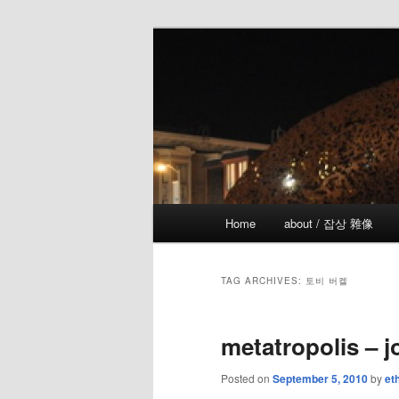
Skip
Skip
the more I see the less I know
to
to
primary
secondary
!wicked
content
content
Main
Home
about / 잡상 雜像
menu
TAG ARCHIVES:
토비 버켈
metatropolis – j
Posted on
September 5, 2010
by
et