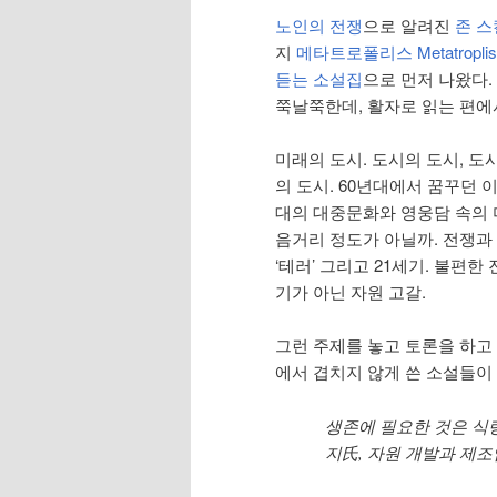
노인의 전쟁
으로 알려진
존 
지
메타트로폴리스 Metatroplis
듣는 소설집
으로 먼저 나왔다.
쭉날쭉한데, 활자로 읽는 편에
미래의 도시. 도시의 도시, 도시
의 도시. 60년대에서 꿈꾸던 
대의 대중문화와 영웅담 속의 
음거리 정도가 아닐까. 전쟁과
‘테러’ 그리고 21세기. 불편한
기가 아닌 자원 고갈.
그런 주제를 놓고 토론을 하고
에서 겹치지 않게 쓴 소설들이
생존에 필요한 것은 식량,
지氏, 자원 개발과 제