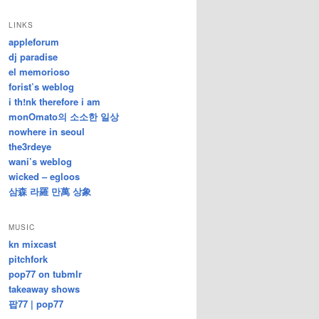
/
지
LINKS
난
appleforum
글
dj paradise
el memorioso
forist’s weblog
i th!nk therefore i am
monOmato의 소소한 일상
nowhere in seoul
the3rdeye
wani’s weblog
wicked – egloos
삼森 라羅 만萬 상象
MUSIC
kn mixcast
pitchfork
pop77 on tubmlr
takeaway shows
팝77 | pop77