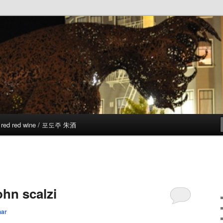
red red wine / 포도주 朱酒
ohn scalzi
har