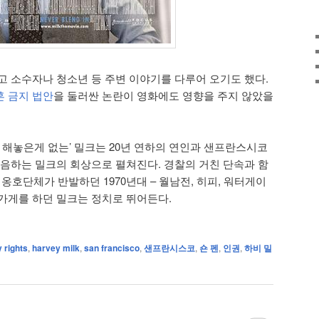
고 소수자나 청소년 등 주변 이야기를 다루어 오기도 했다.
혼 금지 법안
을 둘러싼 논란이 영화에도 영향을 주지 않았을
 해놓은게 없는’ 밀크는 20년 연하의 연인과 샌프란스시코
녹음하는 밀크의 회상으로 펼쳐진다. 경찰의 거친 단속과 함
옹호단체가 반발하던 1970년대 – 월남전, 히피, 워터게이
가게를 하던 밀크는 정치로 뛰어든다.
 rights
,
harvey milk
,
san francisco
,
샌프란시스코
,
숀 펜
,
인권
,
하비 밀