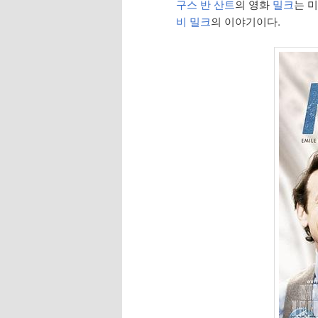
구스 반 산트
의 영화
밀크
는 
비 밀크
의 이야기이다.