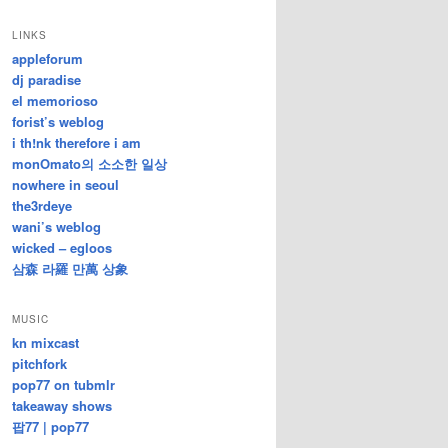
/
지
LINKS
난
appleforum
글
dj paradise
el memorioso
forist’s weblog
i th!nk therefore i am
monOmato의 소소한 일상
nowhere in seoul
the3rdeye
wani’s weblog
wicked – egloos
삼森 라羅 만萬 상象
MUSIC
kn mixcast
pitchfork
pop77 on tubmlr
takeaway shows
팝77 | pop77