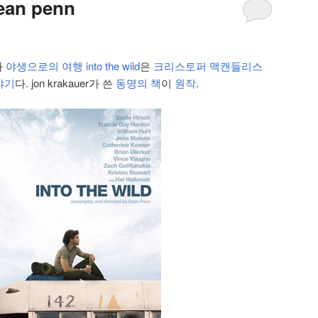
sean penn
화
야생으로의 여행 into the wild
은
크리스토퍼 맥캔들리스
야기
다. jon krakauer가 쓴
동명의 책
이
원작
.