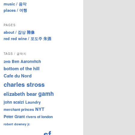
music / 음악
places / 여행
PAGES
about / 잡상 雜像
red red wine / 포도주 朱酒
TAGS / 글딱지
Ben Aaronvitch
2mb
bottom of the hill
Cafe du Nord
charles stross
gamh
elizabeth bear
john scalzi
Laundry
NYT
merchant princes
Peter Grant
rivers of london
robert downey jr.
sf