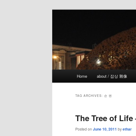
Skip
Skip
the more I see the less I know
to
to
primary
secondary
!wicked
content
content
Main
Home
about / 잡상 雜像
menu
TAG ARCHIVES:
숀 펜
The Tree of Life
Posted on
June 10, 2011
by
ethar