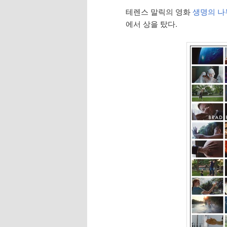
테렌스 말릭의 영화
생명의 나무 T
에서 상을 탔다.