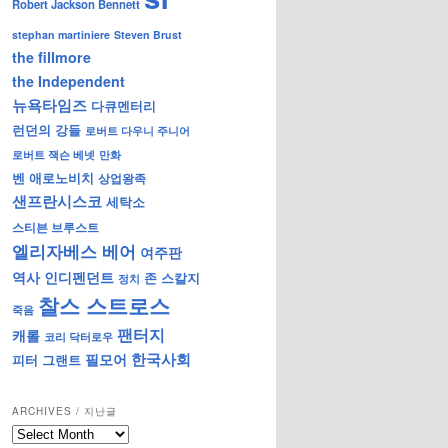
Robert Jackson Bennett
stephan martiniere
Steven Brust
the fillmore
the Independent
뉴욕타임즈
다큐멘터리
런던의 강들
로버트 다우니 주니어
로버트 잭슨 베넷
만화
벤 애로노비치
상업왕족
샌프란시스코
세탁소
스티븐 브루스트
엘리자베스 베어
여주판
역사
인디펜던트
존 스칼지
정치
찰스 스트로스
죽음
팬터지
캐롤
코리 닥터로우
한국사회
필모어
피터 그랜트
ARCHIVES / 지난글
archives