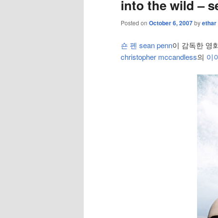
into the wild – 
Posted on
October 6, 2007
by
ethar
숀 펜 sean penn
이 감독한 영
christopher mccandless
의
이