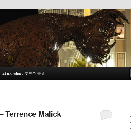
red red wine / 포도주 朱酒
 – Terrence Malick