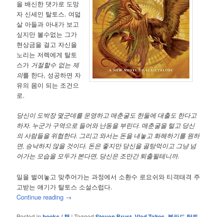
을 배신한 댓가로 도망
자 신세인 탈토스. 여덟
살 아들과 아내가 보고
싶지만 볼수없는 그가
현상금을 걸고 자신을
노리는 저렉에게 탈토
스가
거절할수 없는 제
의
를 한다, 성공하면 자
유의 몸이 되는 조건으
로.
당신이 도박장 몇군데를 운영하고 매춘굴도 한둘에 대출도 한다고
하자. 누군가 구역으로 들어와 난동을 부린다. 매춘굴을 털고 당신
의 사람들을 위협한다. 그리고 와서는 돈을 내놓고 화해하기를 원하
면, 승낙하지 않을 것이다. 돈은 좋지만 당신을 골탕먹이고 그냥 넘
어가는 모습을 모두가 본다면, 당신은 조만간 퇴출될테니까.
일을 벌여놓고 맞추어가는 과정에서 소환수 로요쉬와 티격태격 주
고받는 얘기가 탈토스 소설스럽다.
Continue reading
→
Posted in
books / 책
|
Tagged
Steven Brust
,
Vlad Taltos
,
블라드 탈토