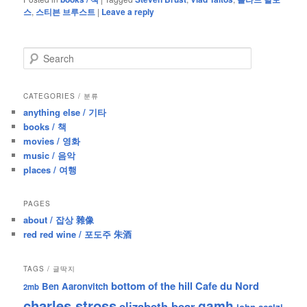
스
,
스티븐 브루스트
|
Leave a reply
S
e
a
r
CATEGORIES / 분류
c
anything else / 기타
h
books / 책
movies / 영화
music / 음악
places / 여행
PAGES
about / 잡상 雜像
red red wine / 포도주 朱酒
TAGS / 글딱지
bottom of the hill
Cafe du Nord
Ben Aaronvitch
2mb
charles stross
gamh
elizabeth bear