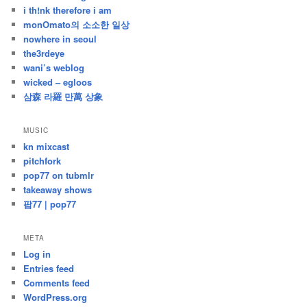
i th!nk therefore i am
monOmato의 소소한 일상
nowhere in seoul
the3rdeye
wani’s weblog
wicked – egloos
삼森 라羅 만萬 상象
MUSIC
kn mixcast
pitchfork
pop77 on tubmlr
takeaway shows
팝77 | pop77
META
Log in
Entries feed
Comments feed
WordPress.org