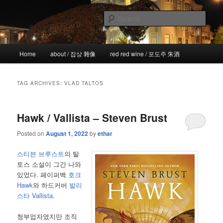
Skip
Skip
the more I see the less I know
to
to
Sear
primary
secondary
content
content
!wicked
Main
Home
about / 잡상 雜像
red red wine / 포도주 朱酒
menu
TAG ARCHIVES:
VLAD TALTOS
Hawk / Vallista – Steven Brust
Posted on
August 1, 2022
by
ethar
스티븐 브루스트
의 탈
토스 소설이 그간 나와
있었다. 페이퍼백
호크
Hawk
와 하드커버
발리
스타 Vallista
.
청부업자였지만 조직