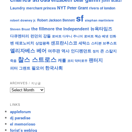
john scalzi
NYT
Peter Grant
Laundry
merchant princes
rivers of london
sf
Robert Jackson Bennett
robert downey jr.
stephan martiniere
뉴욕타임즈
the fillmore
the Independent
Steven Brust
런던의 강들
다큐멘터리
로버트 잭슨 베넷
만화
로버트 다우니 주니어
샌프란시스코
벤 애로노비치
세탁소
상업왕족
스티븐 브루스트
엘리자베스 베어
역사
인디펜던트
여주판
존 스칼지
정치
찰스 스트로스
팬터지
캐롤
죽음
코리 닥터로우
한국사회
필모어
피터 그랜트
ARCHIVES / 지난글
archives
/
지
LINKS
난
appleforum
글
dj paradise
el memorioso
forist’s weblog