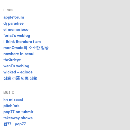
/
지
LINKS
난
appleforum
글
dj paradise
el memorioso
forist’s weblog
i th!nk therefore i am
monOmato의 소소한 일상
nowhere in seoul
the3rdeye
wani’s weblog
wicked – egloos
삼森 라羅 만萬 상象
MUSIC
kn mixcast
pitchfork
pop77 on tubmlr
takeaway shows
팝77 | pop77