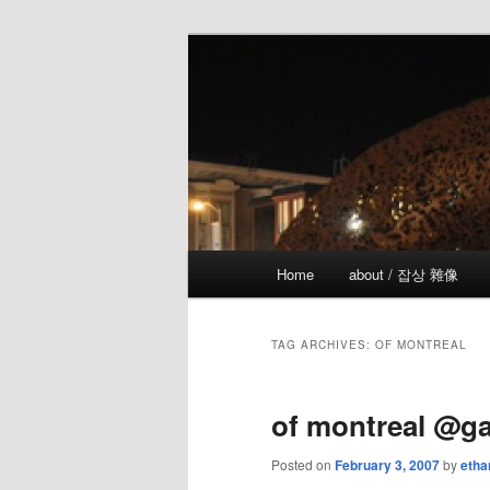
Skip
Skip
the more I see the less I know
to
to
primary
secondary
!wicked
content
content
Main
Home
about / 잡상 雜像
menu
TAG ARCHIVES:
OF MONTREAL
of montreal @ga
Posted on
February 3, 2007
by
etha