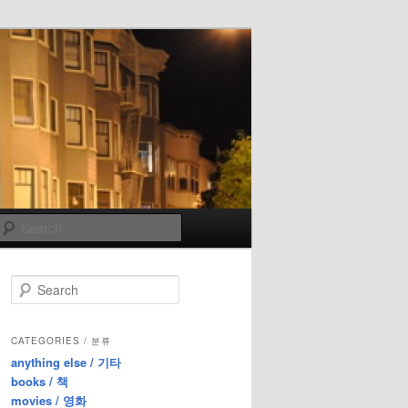
Search
S
e
a
r
CATEGORIES / 분류
c
anything else / 기타
h
books / 책
movies / 영화