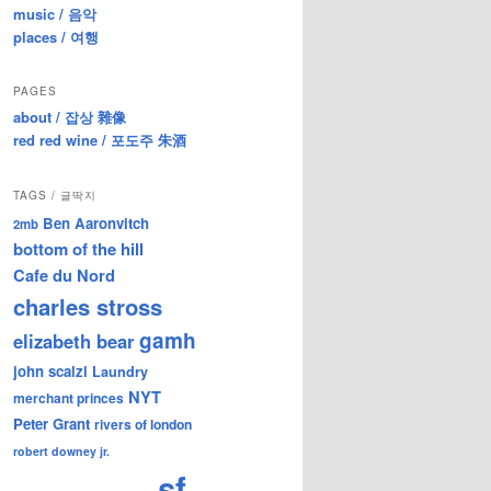
music / 음악
places / 여행
PAGES
about / 잡상 雜像
red red wine / 포도주 朱酒
TAGS / 글딱지
Ben Aaronvitch
2mb
bottom of the hill
Cafe du Nord
charles stross
gamh
elizabeth bear
john scalzi
Laundry
NYT
merchant princes
Peter Grant
rivers of london
robert downey jr.
sf