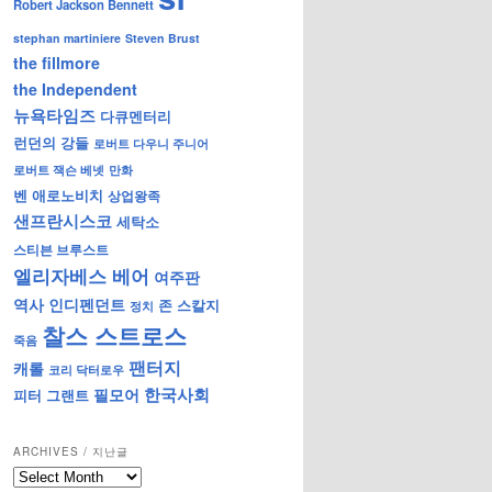
Robert Jackson Bennett
stephan martiniere
Steven Brust
the fillmore
the Independent
뉴욕타임즈
다큐멘터리
런던의 강들
로버트 다우니 주니어
로버트 잭슨 베넷
만화
벤 애로노비치
상업왕족
샌프란시스코
세탁소
스티븐 브루스트
엘리자베스 베어
여주판
역사
인디펜던트
존 스칼지
정치
찰스 스트로스
죽음
팬터지
캐롤
코리 닥터로우
한국사회
필모어
피터 그랜트
ARCHIVES / 지난글
archives