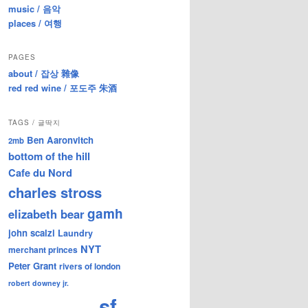
music / 음악
places / 여행
PAGES
about / 잡상 雜像
red red wine / 포도주 朱酒
TAGS / 글딱지
Ben Aaronvitch
2mb
bottom of the hill
Cafe du Nord
charles stross
gamh
elizabeth bear
john scalzi
Laundry
NYT
merchant princes
Peter Grant
rivers of london
robert downey jr.
sf