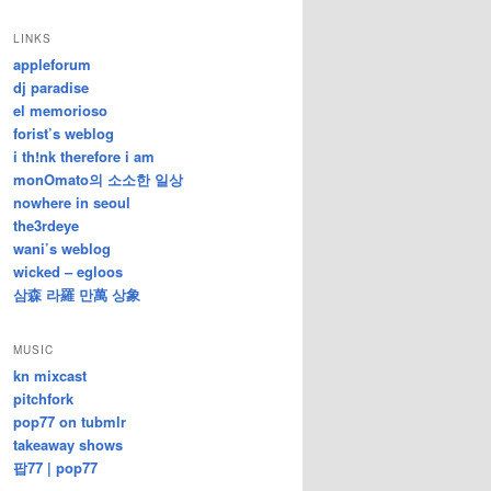
/
지
LINKS
난
appleforum
글
dj paradise
el memorioso
forist’s weblog
i th!nk therefore i am
monOmato의 소소한 일상
nowhere in seoul
the3rdeye
wani’s weblog
wicked – egloos
삼森 라羅 만萬 상象
MUSIC
kn mixcast
pitchfork
pop77 on tubmlr
takeaway shows
팝77 | pop77