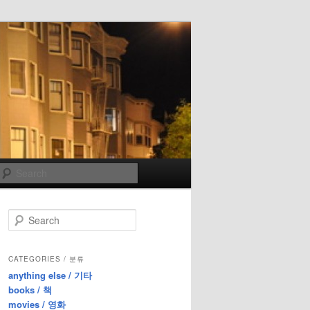
Search
S
e
a
r
CATEGORIES / 분류
c
anything else / 기타
h
books / 책
movies / 영화