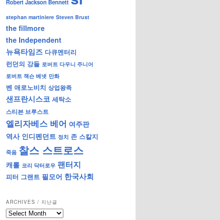
Robert Jackson Bennett
stephan martiniere
Steven Brust
the fillmore
the Independent
뉴욕타임즈
다큐멘터리
런던의 강들
로버트 다우니 주니어
로버트 잭슨 베넷
만화
벤 애로노비치
상업왕족
샌프란시스코
세탁소
스티븐 브루스트
엘리자베스 베어
여주판
역사
인디펜던트
존 스칼지
정치
찰스 스트로스
죽음
팬터지
캐롤
코리 닥터로우
한국사회
필모어
피터 그랜트
ARCHIVES / 지난글
archives