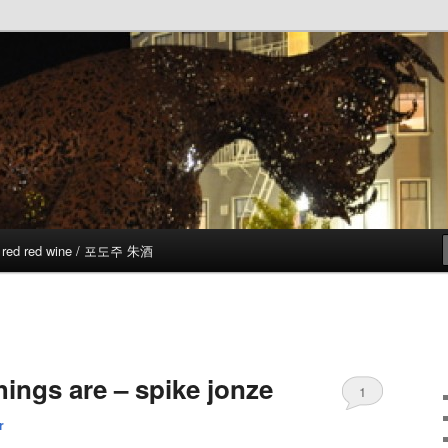
red red wine / 포도주 朱酒
hings are – spike jonze
1
r