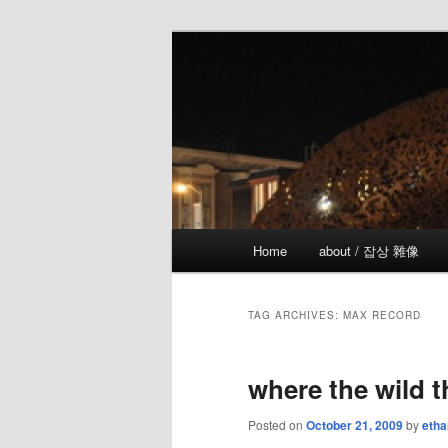
Skip
Skip
the more I see the less I know
to
to
primary
secondary
!wicked
content
content
Main
Home
about / 잡상 雜像
menu
TAG ARCHIVES:
MAX RECORD
where the wild t
Posted on
October 21, 2009
by
etha