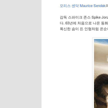
모리스 센닥 Maurice Sendak
감독 스파이크 존스 Spike 
다. 63년에 처음으로 나온 동
폭신한 솜이 든 인형처럼 온순