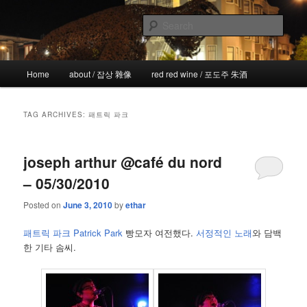
Skip
Skip
the more I see the less I know
to
to
Sear
primary
secondary
content
content
!wicked
Main
Home
about / 잡상 雜像
red red wine / 포도주 朱酒
menu
TAG ARCHIVES:
패트릭 파크
joseph arthur @café du nord
– 05/30/2010
Posted on
June 3, 2010
by
ethar
패트릭 파크 Patrick Park
빵모자 여전했다.
서정적인 노래
와 담백
한 기타 솜씨.