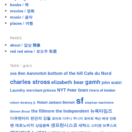
h
books / 책
movies / 영화
music / 음악
places / 여행
PAGES
about / 잡상 雜像
red red wine / 포도주 朱酒
TAGS / 글딱지
bottom of the hill
Cafe du Nord
Ben Aaronvitch
2mb
charles stross
gamh
elizabeth bear
john scalzi
NYT
Peter Grant
Laundry
merchant princes
rivers of london
sf
Robert Jackson Bennett
robert downey jr.
stephan martiniere
뉴욕타임즈
the fillmore
the Independent
Steven Brust
런던의 강들
다큐멘터리
로버트 잭슨 베넷
만화
로버트 다우니 주니어
샌프란시스코
벤 애로노비치
세탁소
상업왕족
스티븐 브루스트