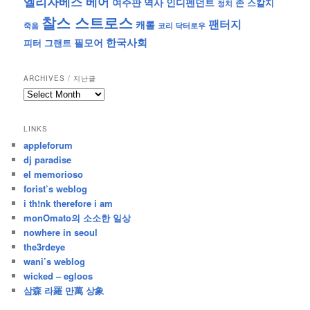
엘리자베스 베어
역사
인디펜던트
여주판
존 스칼지
정치
찰스 스트로스
팬터지
캐롤
죽음
코리 닥터로우
한국사회
필모어
피터 그랜트
ARCHIVES / 지난글
archives
/
지
LINKS
난
appleforum
글
dj paradise
el memorioso
forist’s weblog
i th!nk therefore i am
monOmato의 소소한 일상
nowhere in seoul
the3rdeye
wani’s weblog
wicked – egloos
삼森 라羅 만萬 상象