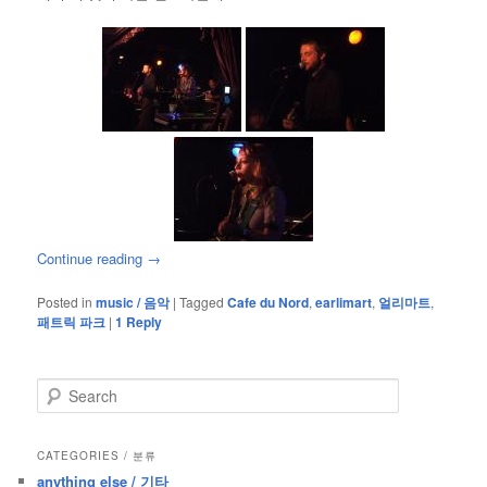
Continue reading
→
Posted in
music / 음악
|
Tagged
Cafe du Nord
,
earlimart
,
얼리마트
,
패트릭 파크
|
1
Reply
S
e
a
r
CATEGORIES / 분류
c
anything else / 기타