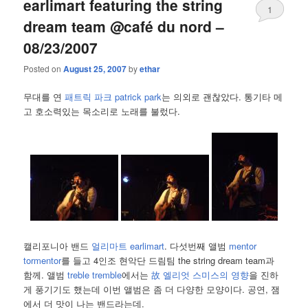
earlimart featuring the string
1
dream team @café du nord –
08/23/2007
Posted on
August 25, 2007
by
ethar
무대를 연
패트릭 파크 patrick park
는 의외로 괜찮았다. 통기타 메
고 호소력있는 목소리로 노래를 불렀다.
캘리포니아 밴드
얼리마트 earlimart
. 다섯번째 앨범
mentor
tormentor
를 들고 4인조 현악단 드림팀 the string dream team과
함께. 앨범
treble tremble
에서는
故 엘리엇 스미스의 영향
을 진하
게 풍기기도 했는데 이번 앨범은 좀 더 다양한 모양이다. 공연, 잼
에서 더 맛이 나는 밴드라는데.