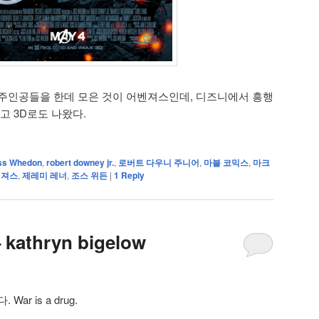
주인공들을 한데 모은 것이 어벤져스인데, 디즈니에서 흥행
고 3D로도 나왔다.
ss Whedon
,
robert downey jr.
,
로버트 다우니 주니어
,
마블 코믹스
,
마크
벤져스
,
제레미 레너
,
조스 위든
|
1
Reply
– kathryn bigelow
r is a drug.