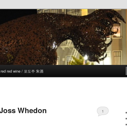
red red wine / 포도주 朱酒
 Joss Whedon
1