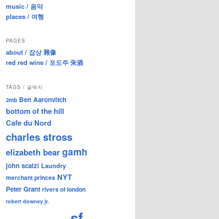
music / 음악
places / 여행
PAGES
about / 잡상 雜像
red red wine / 포도주 朱酒
TAGS / 글딱지
Ben Aaronvitch
2mb
bottom of the hill
Cafe du Nord
charles stross
gamh
elizabeth bear
john scalzi
Laundry
NYT
merchant princes
Peter Grant
rivers of london
robert downey jr.
sf