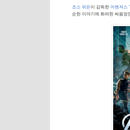
조스 위든
이 감독한
어벤져스 Th
순한 이야기에 화려한 싸움장