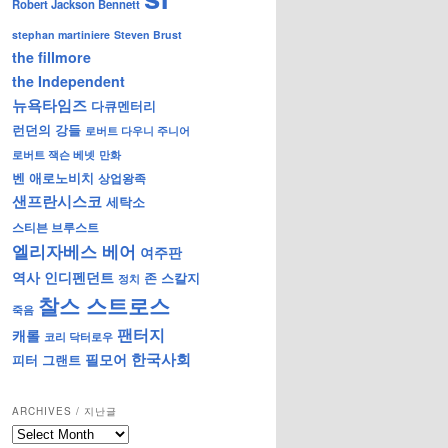
Robert Jackson Bennett
stephan martiniere
Steven Brust
the fillmore
the Independent
뉴욕타임즈
다큐멘터리
런던의 강들
로버트 다우니 주니어
로버트 잭슨 베넷
만화
벤 애로노비치
상업왕족
샌프란시스코
세탁소
스티븐 브루스트
엘리자베스 베어
여주판
역사
인디펜던트
존 스칼지
정치
찰스 스트로스
죽음
팬터지
캐롤
코리 닥터로우
한국사회
필모어
피터 그랜트
ARCHIVES / 지난글
archives