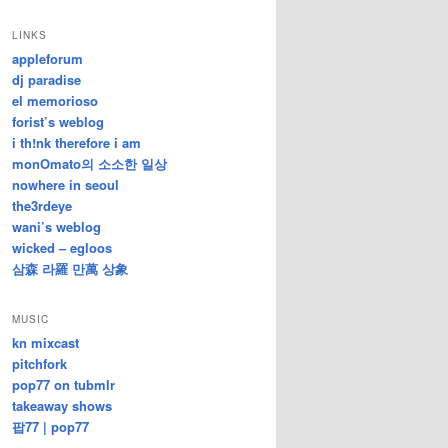
/
지
LINKS
난
appleforum
글
dj paradise
el memorioso
forist’s weblog
i th!nk therefore i am
monOmato의 소소한 일상
nowhere in seoul
the3rdeye
wani’s weblog
wicked – egloos
삼森 라羅 만萬 상象
MUSIC
kn mixcast
pitchfork
pop77 on tubmlr
takeaway shows
팝77 | pop77