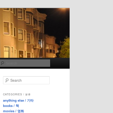
Search
S
e
a
r
CATEGORIES / 분류
c
anything else / 기타
h
books / 책
movies / 영화