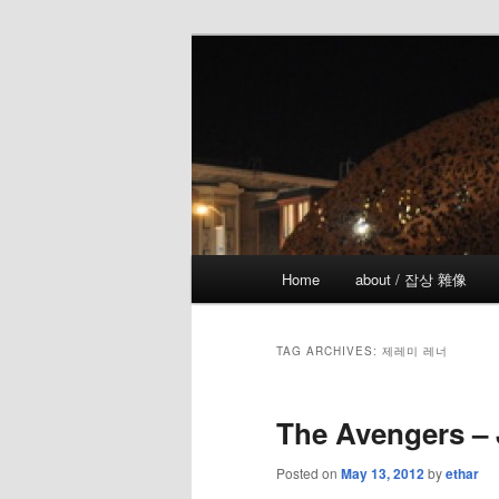
Skip
Skip
the more I see the less I know
to
to
primary
secondary
!wicked
content
content
Main
Home
about / 잡상 雜像
menu
TAG ARCHIVES:
제레미 레너
The Avengers –
Posted on
May 13, 2012
by
ethar