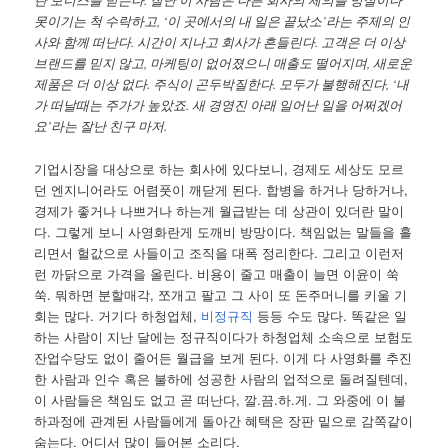
란 보너스를 받는다. 잘난 이 사람은 다른 회사의 제의를 망설이다
못이기는 척 수락하고, ‘이 곳에서의 내 일은 끝났소’라는 주제의 인
사와 함께 떠난다. 시간이 지나고 회사가 흔들린다. 고객은 더 이상
브랜드를 믿지 않고, 마케팅이 없어졌으니 매출도 떨어지며, 새로운
제품은 더 이상 없다. 주식이 곤두박질한다. 모두가 불행해진다, ‘내
가 떠날때는 주가가 높았죠. 새 경영진 아래 일어난 일을 어쩌겠어
요’라는 잘난 친구 마저.
기업시장을 대상으로 하는 회사에 있다보니, 경제도 세상도 모르
던 엔지니어라도 어렴풋이 깨닫게 된다. 합병을 하거나 당하거나,
경제가 좋거나 나쁘거나 하는게 월급받는 데 상관이 있더란 말이
다. 그렇게 보니 사영화란게 도깨비 방망이다. 책임없는 말들을 흘
리면서 헐값으로 사들이고 조직을 대폭 정리한다. 그리고 이런저
런 까닭으로 가격을 올린다. 비용이 줄고 매출이 늘면 이윤이 쑥
쑥. 뭐하면 분할매각, 쪼개고 팔고 그 사이 또 돈주머니를 키울 기
회는 많다. 거기다 하청업체,
비정규직
등등 수도 많다. 똑같은 일
하는 사람이 지난 달에는 정규직이다가 하청업체 소속으로 보험도
잔업수당도 없이 줄어든 월급을 보게 된다. 이게 다 사영화를 추진
한 사람과 인수 혹은 불하에 성공한 사람의 업적으로 돌려질텐데,
이 사람들은 책임도 없고 곧 떠난다, 깔.끔.하.게. 그 와중에 이 불
하과정에 관계된 사람들에게 돌아간 혜택은 장판 밑으로 감쪽같이
숨는다. 어디서 많이 들어본 소리다.