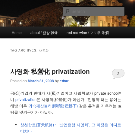
Skip
Skip
the more I see the less I know
to
to
Sear
primary
secondary
content
content
!wicked
Main
Home
about / 잡상 雜像
red red wine / 포도주 朱酒
menu
TAG ARCHIVES:
사유화
사영화 私營化 privatization
3
Posted on
March 31, 2008
by
ethar
공(公)기업의 반대가 사(私)기업이고 사립학교가 private school이
니
privatization
은 사영화(私營化)가 아닌가. ‘민영화’라는 용어는
해방 이후
귀속재산불하(歸續財産拂下)
같은 흔적을 지우려는 설
탕물 덧씌우기가 아닐까.
창천항로(蒼天航路) :: ‘산업은행 사영화’, 그 파장은 어디로
미치나