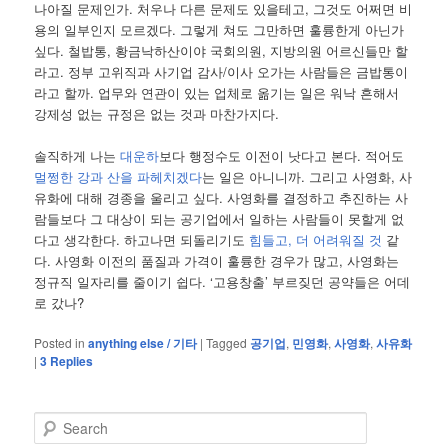
나아질 문제인가. 처우나 다른 문제도 있을테고, 그것도 어쩌면 비
용의 일부인지 모르겠다. 그렇게 쳐도 그만하면 훌륭한게 아닌가
싶다. 철밥통, 황금낙하산이야 국회의원, 지방의원 어르신들만 할
라고. 정부 고위직과 사기업 감사/이사 오가는 사람들은 금밥통이
라고 할까. 업무와 연관이 있는 업체로 옮기는 일은 워낙 흔해서
강제성 없는 규정은 없는 것과 마찬가지다.
솔직하게 나는
대운하
보다 행정수도 이전이 낫다고 본다. 적어도
멀쩡한 강과 산을 파헤치겠다
는 일은 아니니까. 그리고 사영화, 사
유화에 대해 경종을 울리고 싶다. 사영화를 결정하고 추진하는 사
람들보다 그 대상이 되는 공기업에서 일하는 사람들이 못할게 없
다고 생각한다. 하고나면 되돌리기도
힘들고, 더 어려워질 것
같
다. 사영화 이전의 품질과 가격이 훌륭한 경우가 많고, 사영화는
정규직 일자리를 줄이기 쉽다. ‘고용창출’ 부르짖던 공약들은 어데
로 갔나?
Posted in
anything else / 기타
|
Tagged
공기업
,
민영화
,
사영화
,
사유화
|
3
Replies
S
e