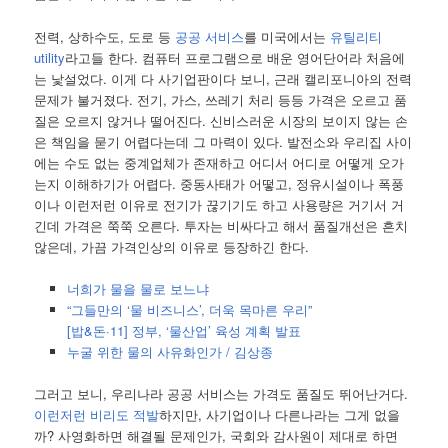
전력, 상하수도, 도로 등
공공 서비스
를 미국에서는
유틸리티
utility
라고들 한다. 컴퓨터 프로그램으로 배운 영어단어라 처음에
는 낯설었다. 이게 다 사기업판이다 보니, 근래 캘리포니아의 전력
문제가 불거졌다. 전기, 가스, 쓰레기 처리 등등 가격은 오르고 품
질은 오르지 않거나 떨어진다. 신비스러운 시장의 보이지 않는 손
은 책임을 묻기 어렵다는데 그 마력이 있다. 발전소와 우리집 사이
에는 수도 없는 중계업체가 존재하고 어디서 어디로 어떻게 오가
는지 이해하기가 어렵다. 중동사태가 어떻고, 정유시설이나 폭풍
이나 이런저런 이유로 전기가 끊기기도 하고 사용량은 거기서 거
긴데 가격은 쭉쭉 오른다. 투자는 비싸다고 해서 품질개선은 흔치
않은데, 가끔 가격인상의 이유로 등장하긴 한다.
너희가 물을 물로 보느냐
“그들만의 ‘물 비즈니스’, 더욱 목마른 우리”
[밥&돈·11] 정부, ‘물산업’ 육성 계획 발표
누굴 위한 물의 사유화인가 / 김상종
그러고 보니, 우리나라 공공 서비스는 가격도 품질도 뛰어난거다.
이런저런
비리도 적발
하지만, 사기업이나 다른나라는 그게 없을
까? 사영화하면 해결될 문제인가, 국회와 감사원이 제대로 하면