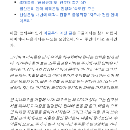
李대통령, ‘금융규제’도 ‘전봇대 뽑기’식?
금산분리 완화-국책은행 민영화 ‘속도전’ 주문
산업은행 내년에 매각…전광우 금융위장 “지주사 전환 연내
마무리”
아참, 언제부터인가
이글루의 예전 글
은 구글에서는 찾기 어렵다.
네이버나 다음에서는 나오는 모양인데, 역시 주인이 바뀐 결과인
가.
그리하여 이사들은 단기 수익을 최대화해야 한다는 압력을 받게 된
다. 거기에다 흔히 보는 스톡 옵션을 더하면 주가에 대한 압박은 더
높아진다. 장기적인 성장은 더 이상 문제가 아니다, 적어도 그다지
큰 문제는. 지출을 줄이고 이번 4분기의 수익률을 과시하는 것이 새
로운 목표가 된다. 물론 수익률 성장으로 받는 커다란 보너스는 반
납하지 않는다, 단기적인 최적화가 장기적인 파국을 가져오더라도.
한 시나리오를 가정해 보자: 떠오르는 새 CEO가 있다. 그는 연구부
서를 폐쇄하고 지출을 절감한다. 판매에 돈을 좀 쏟고, 매출이 오르
면 마케팅 직원들을 줄이기 시작한다. 그리고 기술 지원, 유지 보수,
품질 관리 차례대로. 지출은 훨씬 줄어든다. 매출이 좋아보인다. 수
익률이 오르고, 주가가 뛴다. 넋이 나간 주주들의 만장일치로 커다