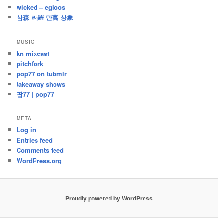
wicked – egloos
삼森 라羅 만萬 상象
MUSIC
kn mixcast
pitchfork
pop77 on tubmlr
takeaway shows
팝77 | pop77
META
Log in
Entries feed
Comments feed
WordPress.org
Proudly powered by WordPress