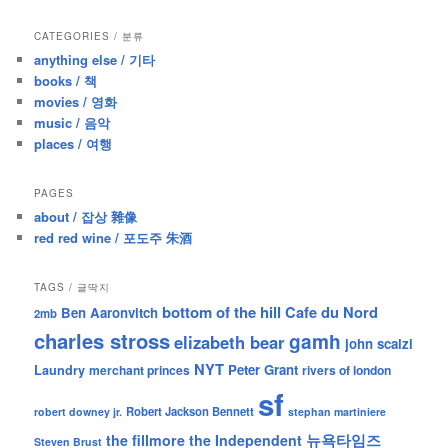
a
r
CATEGORIES / 분류
c
anything else / 기타
h
books / 책
movies / 영화
music / 음악
places / 여행
PAGES
about / 잡상 雜像
red red wine / 포도주 朱酒
TAGS / 글딱지
bottom of the hill
Cafe du Nord
Ben Aaronvitch
2mb
charles stross
gamh
elizabeth bear
john scalzi
NYT
Peter Grant
Laundry
merchant princes
rivers of london
sf
Robert Jackson Bennett
robert downey jr.
stephan martiniere
뉴욕타임즈
the fillmore
the Independent
Steven Brust