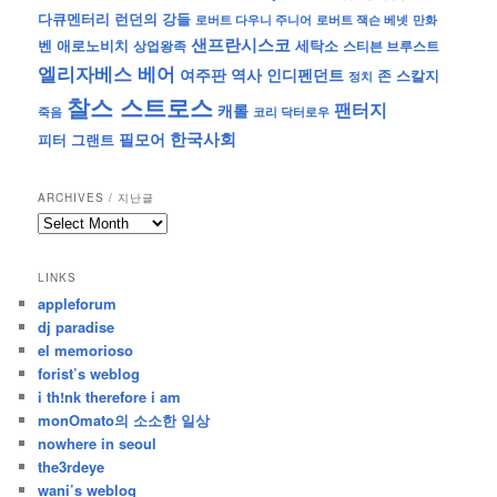
런던의 강들
다큐멘터리
로버트 잭슨 베넷
만화
로버트 다우니 주니어
샌프란시스코
벤 애로노비치
세탁소
상업왕족
스티븐 브루스트
엘리자베스 베어
역사
인디펜던트
여주판
존 스칼지
정치
찰스 스트로스
팬터지
캐롤
죽음
코리 닥터로우
한국사회
필모어
피터 그랜트
ARCHIVES / 지난글
archives
/
지
LINKS
난
appleforum
글
dj paradise
el memorioso
forist’s weblog
i th!nk therefore i am
monOmato의 소소한 일상
nowhere in seoul
the3rdeye
wani’s weblog