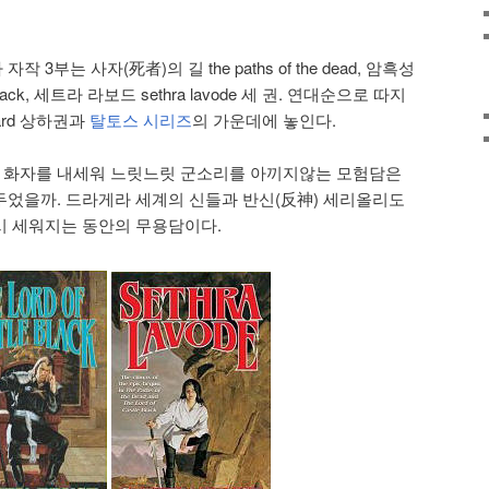
작 3부는 사자(死者)의 길 the paths of the dead, 암흑성
tle black, 세트라 라보드 sethra lavode 세 권. 연대순으로 따지
uard 상하권과
탈토스 시리즈
의 가운데에 놓인다.
i라는 화자를 내세워 느릿느릿 군소리를 아끼지않는 모험담은
었을까. 드라게라 세계의 신들과 반신(反神) 세리올리도
시 세워지는 동안의 무용담이다.