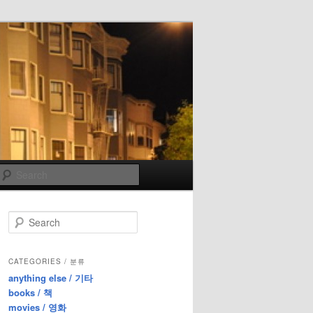
Search
S
e
a
r
CATEGORIES / 분류
c
anything else / 기타
h
books / 책
movies / 영화