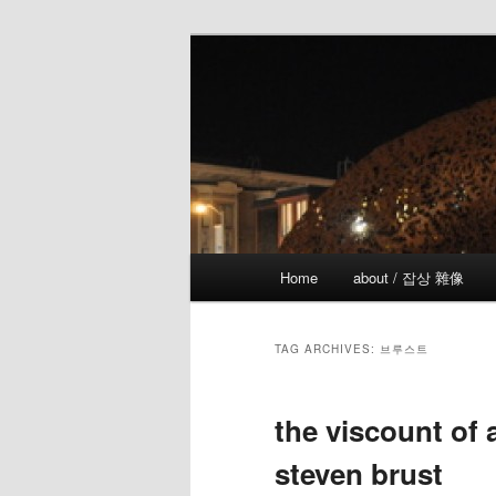
Skip
Skip
the more I see the less I know
to
to
primary
secondary
!wicked
content
content
Main
Home
about / 잡상 雜像
menu
TAG ARCHIVES:
브루스트
the viscount of 
steven brust