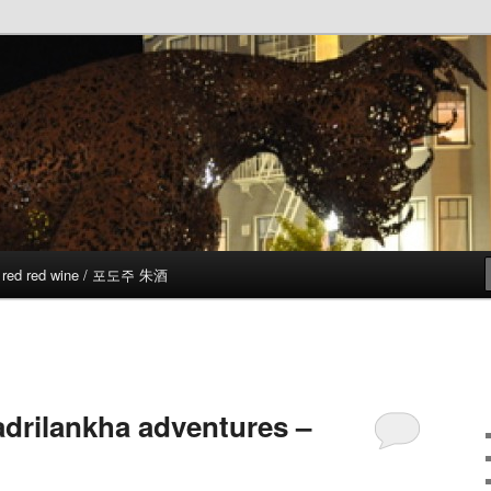
red red wine / 포도주 朱酒
adrilankha adventures –