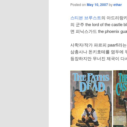
Posted on
May 10, 2007
by
ethar
스티븐 브루스트
의 아드리랑카 자
의 군주 the lord of the cas
면 피닉스가드 the phoenix g
사학자/작가 파르피 paarf
삼총사나 돈키호테를 염두에 두
등장하지만 무너진 제국이 다