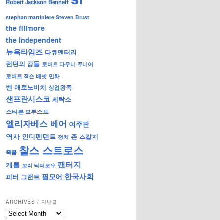
Robert Jackson Bennett
stephan martiniere
Steven Brust
the fillmore
the Independent
뉴욕타임즈
다큐멘터리
런던의 강들
로버트 다우니 주니어
로버트 잭슨 베넷
만화
벤 애로노비치
상업왕족
샌프란시스코
세탁소
스티븐 브루스트
엘리자베스 베어
여주판
역사
인디펜던트
존 스칼지
정치
찰스 스트로스
죽음
팬터지
캐롤
코리 닥터로우
한국사회
필모어
피터 그랜트
ARCHIVES / 지난글
archives