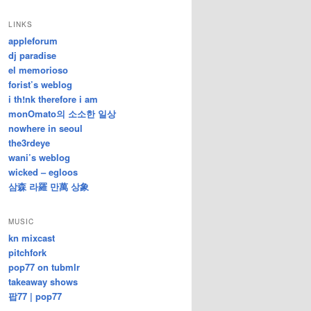
/
지
LINKS
난
appleforum
글
dj paradise
el memorioso
forist’s weblog
i th!nk therefore i am
monOmato의 소소한 일상
nowhere in seoul
the3rdeye
wani’s weblog
wicked – egloos
삼森 라羅 만萬 상象
MUSIC
kn mixcast
pitchfork
pop77 on tubmlr
takeaway shows
팝77 | pop77