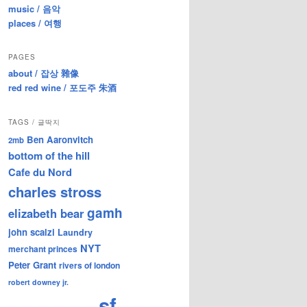
music / 음악
places / 여행
PAGES
about / 잡상 雜像
red red wine / 포도주 朱酒
TAGS / 글딱지
Ben Aaronvitch
2mb
bottom of the hill
Cafe du Nord
charles stross
gamh
elizabeth bear
john scalzi
Laundry
NYT
merchant princes
Peter Grant
rivers of london
robert downey jr.
sf