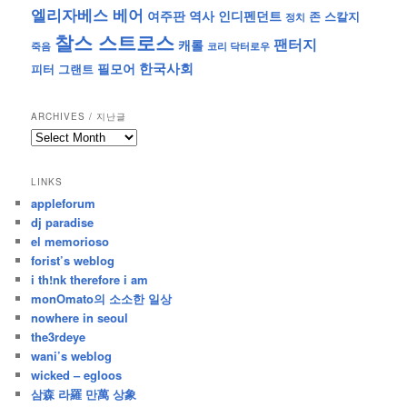
엘리자베스 베어
역사
인디펜던트
여주판
존 스칼지
정치
찰스 스트로스
팬터지
캐롤
죽음
코리 닥터로우
한국사회
필모어
피터 그랜트
ARCHIVES / 지난글
archives
/
지
LINKS
난
appleforum
글
dj paradise
el memorioso
forist’s weblog
i th!nk therefore i am
monOmato의 소소한 일상
nowhere in seoul
the3rdeye
wani’s weblog
wicked – egloos
삼森 라羅 만萬 상象