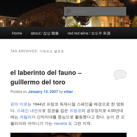
Skip
Skip
the more I see the less I know
to
to
Sear
primary
secondary
content
content
!wicked
Main
Home
about / 잡상 雜像
red red wine / 포도주 朱酒
menu
TAG ARCHIVES:
기예르모 델토로
el laberinto del fauno –
guillermo del toro
Posted on
January 13, 2007
by
ethar
판의 미로
는 1944년 프랑코 독재시절 스페인을 배경으로 한 영화
다.
스페인 내전
으로 정권을 잡은
프랑코
의 공포정치로 4,50년대
에는
게릴라
가 산악지대를 중심으로 활동했다고 한다. 눈이 큰 오
펠리아와 어머니가 가는
navarra
도 그런 지역.