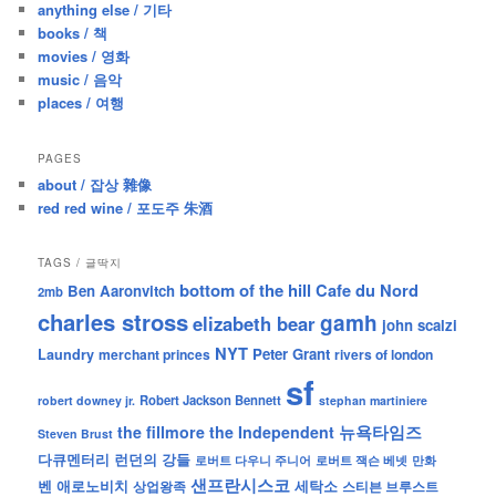
anything else / 기타
h
books / 책
movies / 영화
music / 음악
places / 여행
PAGES
about / 잡상 雜像
red red wine / 포도주 朱酒
TAGS / 글딱지
bottom of the hill
Cafe du Nord
Ben Aaronvitch
2mb
charles stross
gamh
elizabeth bear
john scalzi
NYT
Peter Grant
Laundry
merchant princes
rivers of london
sf
Robert Jackson Bennett
robert downey jr.
stephan martiniere
뉴욕타임즈
the fillmore
the Independent
Steven Brust
런던의 강들
다큐멘터리
로버트 잭슨 베넷
만화
로버트 다우니 주니어
샌프란시스코
벤 애로노비치
세탁소
상업왕족
스티븐 브루스트