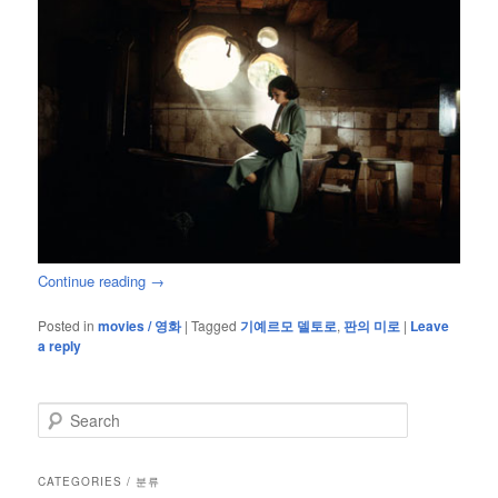
Continue reading
→
Posted in
movies / 영화
|
Tagged
기예르모 델토로
,
판의 미로
|
Leave
a reply
S
e
a
r
CATEGORIES / 분류
c