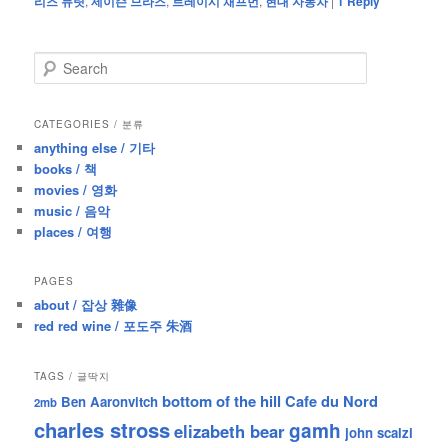
리즈 듀릿
,
제이슨 므라즈
,
트레이시 채프먼
,
현대 자동차
|
1
Reply
S
e
a
r
CATEGORIES / 분류
c
anything else / 기타
h
books / 책
movies / 영화
music / 음악
places / 여행
PAGES
about / 잡상 雜像
red red wine / 포도주 朱酒
TAGS / 글딱지
bottom of the hill
Cafe du Nord
Ben Aaronvitch
2mb
charles stross
gamh
elizabeth bear
john scalzi