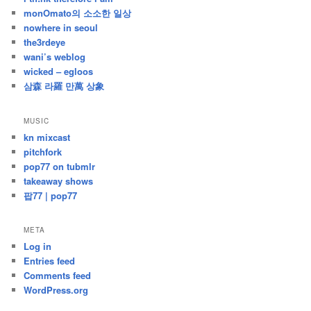
monOmato의 소소한 일상
nowhere in seoul
the3rdeye
wani’s weblog
wicked – egloos
삼森 라羅 만萬 상象
MUSIC
kn mixcast
pitchfork
pop77 on tubmlr
takeaway shows
팝77 | pop77
META
Log in
Entries feed
Comments feed
WordPress.org