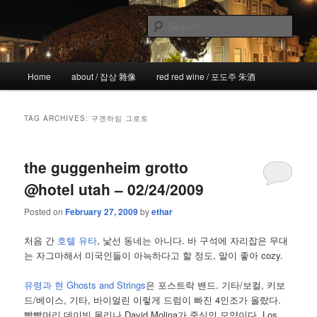
Skip
Skip
the more I see the less I know
to
to
Sear
primary
secondary
content
content
!wicked
Main
Home
about / 잡상 雜像
red red wine / 포도주 朱酒
menu
TAG ARCHIVES:
구겐하임 그로토
the guggenheim grotto
@hotel utah – 02/24/2009
Posted on
February 27, 2009
by
ethar
처음 간
호텔 유타
, 낯선 동네는 아니다. 바 구석에 자리잡은 무대
는 자그마해서 미국인들이 아늑하다고 할 정도, 말이 좋아 cozy.
유령과 현 Ghosts and Strings
은 포스트락 밴드. 기타/보컬, 키보
드/베이스, 기타, 바이얼린 이렇게 드럼이 빠진 4인조가 올랐다.
빡빡머리 데이빗 몰리나 David Molina가 중심인 모양이다. Los