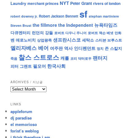
NYT
Peter Grant
Laundry
merchant princes
rivers of london
sf
Robert Jackson Bennett
robert downey jr.
stephan martiniere
뉴욕타임즈
the fillmore
the Independent
Steven Brust
런던의 강들
다큐멘터리
로버트 잭슨 베넷
만화
로버트 다우니 주니어
샌프란시스코
벤 애로노비치
세탁소
상업왕족
스티븐 브루스트
엘리자베스 베어
역사
인디펜던트
여주판
존 스칼지
정치
찰스 스트로스
팬터지
캐롤
죽음
코리 닥터로우
한국사회
필모어
피터 그랜트
ARCHIVES / 지난글
archives
/
지
LINKS
난
appleforum
글
dj paradise
el memorioso
forist’s weblog
i th!nk therefore i am