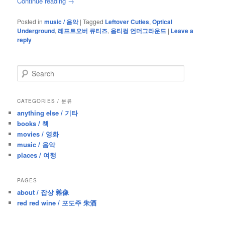
Continue reading
→
Posted in
music / 음악
|
Tagged
Leftover Cuties
,
Optical
Underground
,
레프트오버 큐티즈
,
옵티컬 언더그라운드
|
Leave a
reply
S
e
a
r
CATEGORIES / 분류
c
anything else / 기타
h
books / 책
movies / 영화
music / 음악
places / 여행
PAGES
about / 잡상 雜像
red red wine / 포도주 朱酒