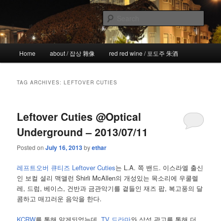
Skip
Skip
the more I see the less I know
to
to
Sear
primary
secondary
content
content
!wicked
Main
Home
about / 잡상 雜像
red red wine / 포도주 朱酒
menu
TAG ARCHIVES:
LEFTOVER CUTIES
Leftover Cuties @Optical
Underground – 2013/07/11
Posted on
July 16, 2013
by
ethar
레프트오버 큐티즈 Leftover Cuties
는 L.A. 쪽 밴드. 이스라엘 출신
인 보컬 셜리 맥앨런 Shirli McAllen의 개성있는 목소리에 우쿨렐
레, 드럼, 베이스, 건반과 금관악기를 곁들인 재즈 팝, 복고풍의 달
콤하고 매끄러운 음악을 한다.
KCRW
를 통해 알게되었는데,
TV 드라마
와 삼성 광고를 통해 더