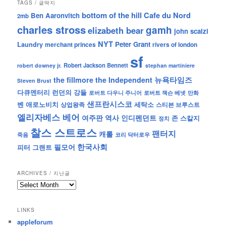
TAGS / 글딱지
bottom of the hill
Cafe du Nord
Ben Aaronvitch
2mb
charles stross
gamh
elizabeth bear
john scalzi
NYT
Peter Grant
Laundry
merchant princes
rivers of london
sf
Robert Jackson Bennett
robert downey jr.
stephan martiniere
뉴욕타임즈
the fillmore
the Independent
Steven Brust
런던의 강들
다큐멘터리
로버트 잭슨 베넷
만화
로버트 다우니 주니어
샌프란시스코
벤 애로노비치
세탁소
상업왕족
스티븐 브루스트
엘리자베스 베어
역사
인디펜던트
여주판
존 스칼지
정치
찰스 스트로스
팬터지
캐롤
죽음
코리 닥터로우
한국사회
필모어
피터 그랜트
ARCHIVES / 지난글
archives
/
지
LINKS
난
appleforum
글