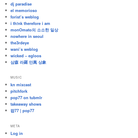
dj paradise
el memorioso
forist’s weblog
i th!nk therefore i am
monOmato의 소소한 일상
nowhere in seoul
the3rdeye
wani’s weblog
wicked – egloos
삼森 라羅 만萬 상象
MUSIC
kn mixcast
pitchfork
pop77 on tubmlr
takeaway shows
팝77 | pop77
META
Log in