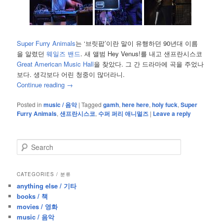
Super Furry Animals
는 ‘브릿팝’이란 말이 유행하던 90년대 이름
을 알렸던
웨일즈 밴드
. 새 앨범 Hey Venus!를 내고 샌프란시스코
Great American Music Hall
을 찾았다. 그 간 드라마에 곡을 주었나
보다. 생각보다 어린 청중이 많더라니.
Continue reading
→
Posted in
music / 음악
|
Tagged
gamh
,
here here
,
holy fuck
,
Super
Furry Animals
,
샌프란시스코
,
수퍼 퍼리 애니멀즈
|
Leave a reply
S
e
a
r
CATEGORIES / 분류
c
anything else / 기타
h
books / 책
movies / 영화
music / 음악