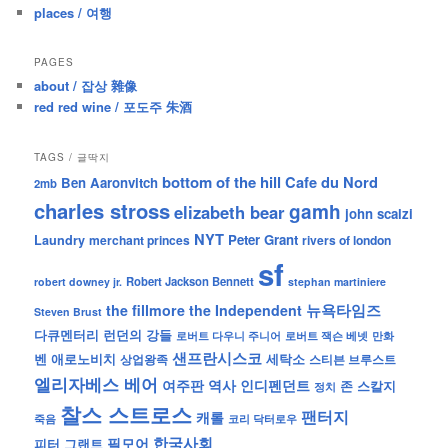
places / 여행
PAGES
about / 잡상 雜像
red red wine / 포도주 朱酒
TAGS / 글딱지
bottom of the hill
Cafe du Nord
Ben Aaronvitch
2mb
charles stross
gamh
elizabeth bear
john scalzi
NYT
Peter Grant
Laundry
merchant princes
rivers of london
sf
Robert Jackson Bennett
robert downey jr.
stephan martiniere
뉴욕타임즈
the fillmore
the Independent
Steven Brust
런던의 강들
다큐멘터리
로버트 잭슨 베넷
만화
로버트 다우니 주니어
샌프란시스코
벤 애로노비치
세탁소
상업왕족
스티븐 브루스트
엘리자베스 베어
역사
인디펜던트
여주판
존 스칼지
정치
찰스 스트로스
팬터지
캐롤
죽음
코리 닥터로우
한국사회
필모어
피터 그랜트