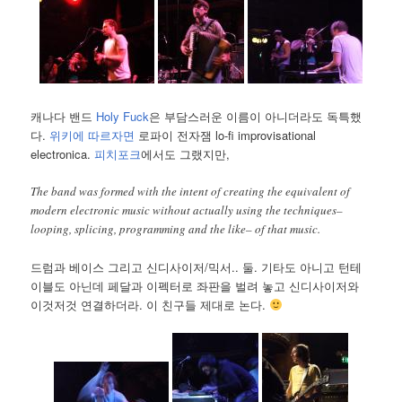
캐나다 밴드
Holy Fuck
은 부담스러운 이름이 아니더라도 독특했
다.
위키에 따르자면
로파이 전자잼 lo-fi improvisational
electronica.
피치포크
에서도 그랬지만,
The band was formed with the intent of creating the equivalent of
modern electronic music without actually using the techniques–
looping, splicing, programming and the like– of that music.
드럼과 베이스 그리고 신디사이저/믹서.. 둘. 기타도 아니고 턴테
이블도 아닌데 페달과 이펙터로 좌판을 벌려 놓고 신디사이저와
이것저것 연결하더라. 이 친구들 제대로 논다.