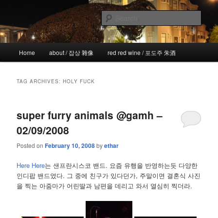
Skip
Skip
the more I see the less I know
to
to
Sear
primary
secondary
content
content
!wicked
Main
Home
about / 잡상 雜像
red red wine / 포도주 朱酒
menu
TAG ARCHIVES:
HOLY FUCK
super furry animals @gamh –
02/09/2008
Posted on
February 10, 2008
by
ethar
Here Here
는 샌프란시스코 밴드. 요즘 유행을 반영하는듯 다양한
인디팝 밴드였다. 그 중에 친구가 있다던가, 주말이면 결혼식 사진
을 찍는 아줌마가 어린딸과 남편을 데리고 와서 열심히 찍더라.