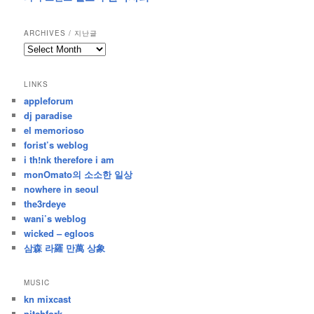
ARCHIVES / 지난글
archives
/
지
LINKS
난
appleforum
글
dj paradise
el memorioso
forist’s weblog
i th!nk therefore i am
monOmato의 소소한 일상
nowhere in seoul
the3rdeye
wani’s weblog
wicked – egloos
삼森 라羅 만萬 상象
MUSIC
kn mixcast
pitchfork