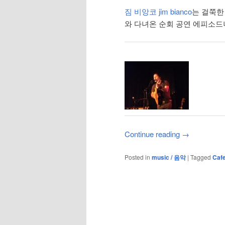
짐 비앙코 jim bianco
는 걸쭉한
와 다녀온 순회 공연 에피소드
Continue reading
→
Posted in
music / 음악
|
Tagged
Cafe