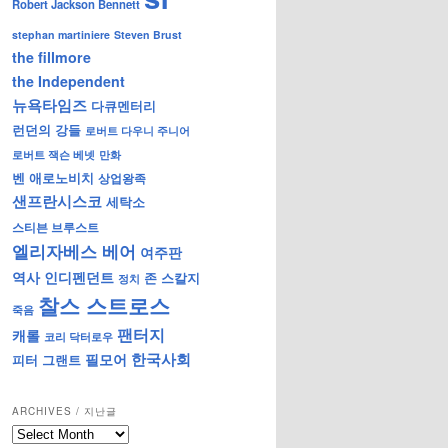
Robert Jackson Bennett
stephan martiniere
Steven Brust
the fillmore
the Independent
뉴욕타임즈
다큐멘터리
런던의 강들
로버트 다우니 주니어
로버트 잭슨 베넷
만화
벤 애로노비치
상업왕족
샌프란시스코
세탁소
스티븐 브루스트
엘리자베스 베어
여주판
역사
인디펜던트
존 스칼지
정치
찰스 스트로스
죽음
팬터지
캐롤
코리 닥터로우
한국사회
필모어
피터 그랜트
ARCHIVES / 지난글
archives