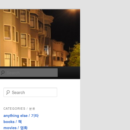
Search
S
e
a
r
CATEGORIES / 분류
c
anything else / 기타
h
books / 책
movies / 영화