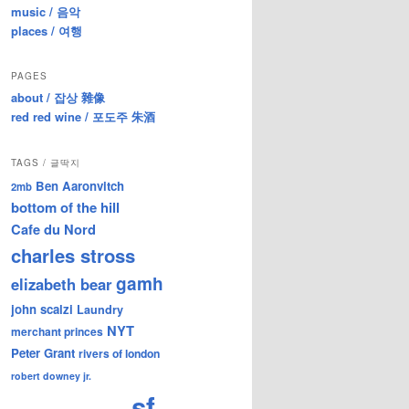
music / 음악
places / 여행
PAGES
about / 잡상 雜像
red red wine / 포도주 朱酒
TAGS / 글딱지
Ben Aaronvitch
2mb
bottom of the hill
Cafe du Nord
charles stross
gamh
elizabeth bear
john scalzi
Laundry
NYT
merchant princes
Peter Grant
rivers of london
robert downey jr.
sf