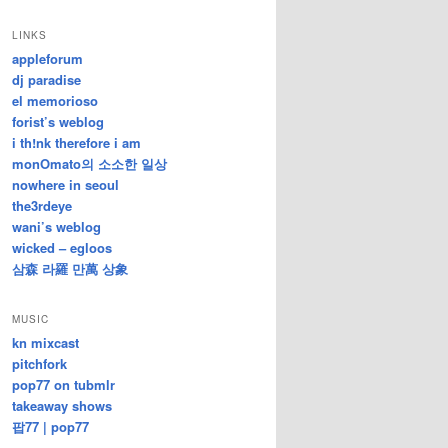
/
지
LINKS
난
appleforum
글
dj paradise
el memorioso
forist’s weblog
i th!nk therefore i am
monOmato의 소소한 일상
nowhere in seoul
the3rdeye
wani’s weblog
wicked – egloos
삼森 라羅 만萬 상象
MUSIC
kn mixcast
pitchfork
pop77 on tubmlr
takeaway shows
팝77 | pop77