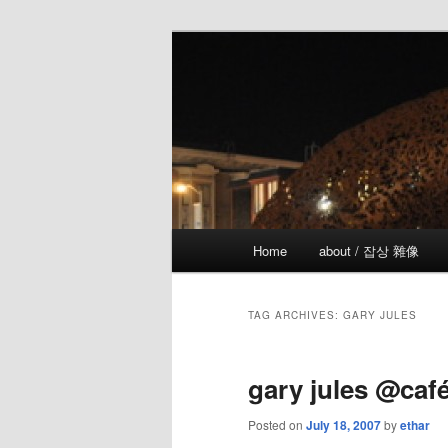
Skip
Skip
the more I see the less I know
to
to
primary
secondary
!wicked
content
content
Main
Home
about / 잡상 雜像
menu
TAG ARCHIVES:
GARY JULES
gary jules @café
Posted on
July 18, 2007
by
ethar