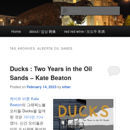
Skip
Skip
the more I see the less I know
to
to
Sear
primary
secondary
content
content
!wicked
Main
Home
about / 잡상 雜像
red red wine / 포도주 朱酒
menu
TAG ARCHIVES:
ALBERTA OIL SANDS
Ducks : Two Years in the Oil
Sands – Kate Beaton
Posted on
February 14, 2023
by
ethar
케이트 비튼 Kate
Beaton
의 그래픽노블
오리들 Ducks을 알게
된 것은
가디언 기사
였다. 신간 오리들은
아직 도서관에 들어와