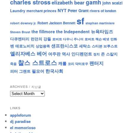
charles stross
gamh
elizabeth bear
john scalzi
NYT
Peter Grant
Laundry
merchant princes
rivers of london
sf
Robert Jackson Bennett
robert downey jr.
stephan martiniere
뉴욕타임즈
the fillmore
the Independent
Steven Brust
런던의 강들
다큐멘터리
로버트 잭슨 베넷
만화
로버트 다우니 주니어
샌프란시스코
벤 애로노비치
세탁소
상업왕족
스티븐 브루스트
엘리자베스 베어
역사
인디펜던트
여주판
존 스칼지
정치
찰스 스트로스
팬터지
캐롤
죽음
코리 닥터로우
한국사회
필모어
피터 그랜트
ARCHIVES / 지난글
archives
/
지
LINKS
난
appleforum
글
dj paradise
el memorioso