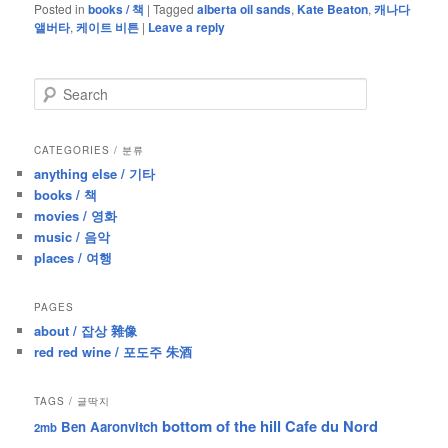
Posted in
books / 책
|
Tagged
alberta oil sands
,
Kate Beaton
,
캐나다
앨버타
,
케이트 비튼
|
Leave a reply
S
e
a
r
CATEGORIES / 분류
c
anything else / 기타
h
books / 책
movies / 영화
music / 음악
places / 여행
PAGES
about / 잡상 雜像
red red wine / 포도주 朱酒
TAGS / 글딱지
bottom of the hill
Cafe du Nord
Ben Aaronvitch
2mb