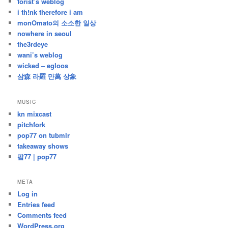
forist’s weblog
i th!nk therefore i am
monOmato의 소소한 일상
nowhere in seoul
the3rdeye
wani’s weblog
wicked – egloos
삼森 라羅 만萬 상象
MUSIC
kn mixcast
pitchfork
pop77 on tubmlr
takeaway shows
팝77 | pop77
META
Log in
Entries feed
Comments feed
WordPress.org