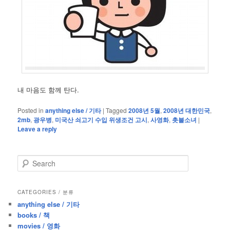
내 마음도 함께 탄다.
Posted in
anything else / 기타
|
Tagged
2008년 5월
,
2008년 대한민국
,
2mb
,
광우병
,
미국산 쇠고기 수입 위생조건 고시
,
사영화
,
촛불소녀
|
Leave a reply
S
e
a
r
CATEGORIES / 분류
c
anything else / 기타
h
books / 책
movies / 영화