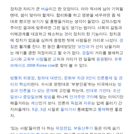
장차관 자리가 큰
벼슬
이긴 한 모양이다. 아마 역사에 남아 기억될
텐데, 셈이 맞아야 할게다. 합리화를 하고 명분을 세우려면 좀 제
대로 했으면 보기가 덜 흉했을거라는 생각이 들었다. 갑작스럽게
주어진 결과에 맞추려면 그런 일도 생기는 법이다. 사회의 갈등과
이해관계를 대표하고 해소하는 것이 정치의 한 기능이다. 정치권
에 정치가 없음을 심하게 증명한 탓에 사람들은 거리로 나섰다.
경
찰
은 활개를 친다. 한 동안 홀데받았던 ‘
보안과
‘가 신이 났을거라
는 얘기를 괜한 걱정이라고 할 수가 없다.
경찰
이 거리를 봉쇄하고
교사
와
교육부
사람
들은
교육
과 거리가 먼 일들에
동원
된다.
유튜
브에서도 2008 Korea cow
로 찾아 볼 수 있다.
방통위 위원장
,
청와대
대변인
,
문화부 차관
3인이 언론통제 및 관
리의 핵심
이란다. 수시로 편한대로 ‘부분인용’하는 미국에서는
방
송과 언론을 다 갖는 문제
에 고민을 하는데,
반대로 가잔
다.
조선
일보나 중앙일보
에
방송
을 하나씩
안겨주면
구미
에 맞는 이야기만
해줄거라는
계산
인가 보다. 언론의
독립
과
자유
는 입에 올리기 간
지러울게다.
5공, 3공
시절로
돌아가서
통폐합하고
통제
하면 좋겠
지.
‘있는 사람’들이면 다 하는
위장전입
,
부동산투기
등은 이제 숨기