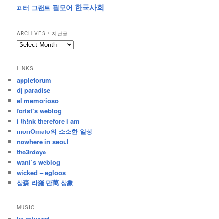
한국사회
필모어
피터 그랜트
ARCHIVES / 지난글
archives
/
지
LINKS
난
appleforum
글
dj paradise
el memorioso
forist’s weblog
i th!nk therefore i am
monOmato의 소소한 일상
nowhere in seoul
the3rdeye
wani’s weblog
wicked – egloos
삼森 라羅 만萬 상象
MUSIC
kn mixcast