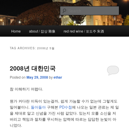
Skip
Skip
the more I see the less I know
to
to
Sear
primary
secondary
content
content
!wicked
Main
Home
about / 잡상 雜像
red red wine / 포도주 朱酒
menu
TAG ARCHIVES:
2008년 5월
2008년 대한민국
Posted on
May 29, 2008
by
ethar
참 이해하기 어렵다.
뭔가 커다란 이득이 있는걸까, 쉽게 가늠할 수가 없는데 그렇게도
밀어붙이니.
돌아돌아
구해본
PD수첩
에 나오는 일본 관료는 제 일
을 제대로 알고 신념을 가진 사람 같았다. 있는지 모를 소신을 저
버리고 책임과 절차를 무시하는 압력에 따르는 답답한 눈빛이 아
니었다.