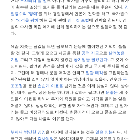
거나
부끄러워 할 일
도 아니다. 역사를 거꾸로 돌리려고 하니 국가
에 환수된 조상의 토지를 돌려달라는 소송을 내는 후손이 있다.
경
찰총수의 ‘명예
‘를 위해 경찰청에서 언론에 전화를 하고, 국가원수
의
‘인격을 폄하’
하는 글에 관해
인터넷 포털
에 연락을 한단다. 경
찰의 수사권 독립 얘기에 쉽게 동의하기는 앞으로 힘들어질 것 같
다.
요즘 치솟는 금값을 보면 금모으기 운동에 참여했던 기억이 씁쓸
할 것 같다. 그렇게 모으고 세금을 통한
공적 자금
으로
살려놓은
기업
그리고 다행히 팔리지 않았던
공기업을 팔겠단다
. 그 것이 소
신이란다. 팔려면 흥정을 잘해야 제 값을 받고 국가에 투자를 하겠
지. 그런데 왜 경매나 분할 매각은 안되고
일괄 매각
을 고집하는걸
까? 단속할 입이 많지 않아야 하는 까닭이라도 있을까. 인수와
구
조조정
을 통한
손쉽게 이윤을
남기는 것은 이제 낮설지 않다. 상수
원, 배수, 급수, 정산 등등 하나하나 잘라서 팔고나면
운좋은
새 주
인들의 이윤을 위해서 투자와 직원을 줄이고 가격을 올리는 일은
어렵지 않다. ‘정상화’라는 묘한 말도 자주 쓰인다. 제대로 된 일자
리는 줄고 비정규직으로 바뀐다. 최종가격이 오르고 품질은 오르
지 않아도 다들 나름의 이유를 댄다.
부패나 방만한 경영
을 여기에 갖다붙이는 것은
얕은 명분
이다. 서
글프게 물러난
감사원장
은 넘어가더라도, 존재의 이유를 위협하는