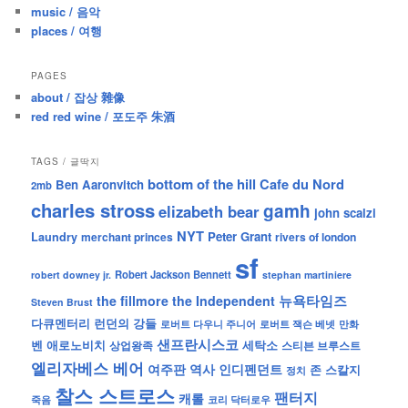
music / 음악
places / 여행
PAGES
about / 잡상 雜像
red red wine / 포도주 朱酒
TAGS / 글딱지
bottom of the hill
Cafe du Nord
Ben Aaronvitch
2mb
charles stross
gamh
elizabeth bear
john scalzi
NYT
Peter Grant
Laundry
merchant princes
rivers of london
sf
Robert Jackson Bennett
robert downey jr.
stephan martiniere
뉴욕타임즈
the fillmore
the Independent
Steven Brust
런던의 강들
다큐멘터리
로버트 잭슨 베넷
만화
로버트 다우니 주니어
샌프란시스코
벤 애로노비치
세탁소
상업왕족
스티븐 브루스트
엘리자베스 베어
역사
인디펜던트
여주판
존 스칼지
정치
찰스 스트로스
팬터지
캐롤
죽음
코리 닥터로우