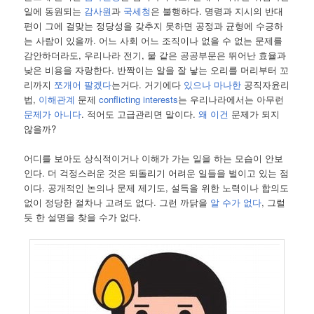
일에 동원되는
감사원
과
국세청
은 불행하다. 명령과 지시의 반대
편이 그에 걸맞는 정당성을 갖추지 못하면 공정과 균형에 수긍하
는 사람이 있을까. 어느 사회 어느 조직이나 없을 수 없는 문제를
감안하더라도, 우리나라 전기, 물 같은 공공부문은 뛰어난 효율과
낮은 비용을 자랑한다. 반짝이는 알을 잘 낳는 오리를 머리부터 꼬
리까지
쪼개어 팔겠다
는거다. 거기에다
있으나 마나한
공직자윤리
법,
이해관계
문제
conflicting interests
는 우리나라에서는 아무런
문제가 아니다
. 적어도 고급관리면 말이다.
왜 이건
문제가 되지
않을까?
어디를 보아도 상식적이거나 이해가 가는 일을 하는 모습이 안보
인다. 더 걱정스러운 것은 되돌리기 어려운 일들을 벌이고 있는 점
이다. 공개적인 논의나 문제 제기도, 설득을 위한 노력이나 합의도
없이 정당한 절차나 고려도 없다. 그런 까닭을
알 수가 없다
, 그럴
듯 한 설명을 찾을 수가 없다.