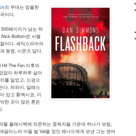
ck
의 무대는 암울한
미국이다.
 500페이지가 넘는 하
ick Bottom은 사별
경찰이다. 셰익스피어의
과 동명, 시몬즈 답다.
l Hit The Fan 이후의
희망없이 하루하루 살아
가치를 잃었고, 신권으
든다. 하와이, 알래스
이 있고 新멕시코, 이
장악한 곳이 많은 혼돈
.
약물 플래시백에 의존하는 중독자들 가운데 하나가 보텀,
 매달리느라 아들 발 Val을 장인 레너드에게 보낸 그는 덴버