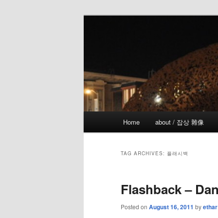
Skip
Skip
the more I see the less I know
to
to
primary
secondary
!wicked
content
content
Main
Home
about / 잡상 雜像
menu
TAG ARCHIVES:
플래시백
Flashback – Da
Posted on
August 16, 2011
by
ethar