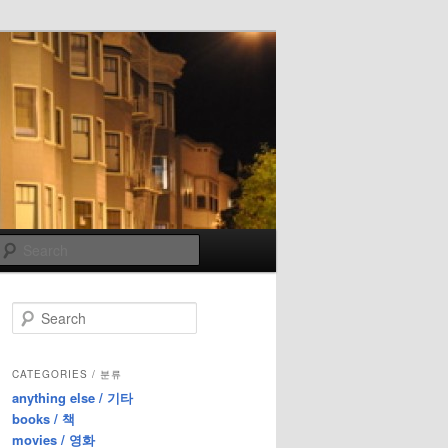
Search
S
e
a
r
CATEGORIES / 분류
c
anything else / 기타
h
books / 책
movies / 영화