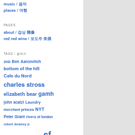
music / 음악
places / 여행
PAGES
about / 잡상 雜像
red red wine / 포도주 朱酒
TAGS / 글딱지
Ben Aaronvitch
2mb
bottom of the hill
Cafe du Nord
charles stross
gamh
elizabeth bear
john scalzi
Laundry
NYT
merchant princes
Peter Grant
rivers of london
robert downey jr.
sf