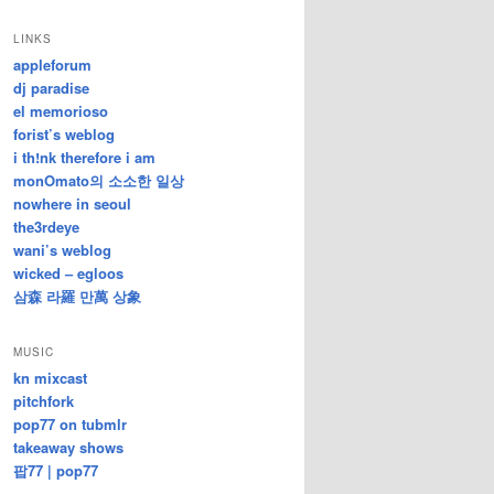
/
지
LINKS
난
appleforum
글
dj paradise
el memorioso
forist’s weblog
i th!nk therefore i am
monOmato의 소소한 일상
nowhere in seoul
the3rdeye
wani’s weblog
wicked – egloos
삼森 라羅 만萬 상象
MUSIC
kn mixcast
pitchfork
pop77 on tubmlr
takeaway shows
팝77 | pop77