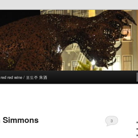
red red wine / 포도주 朱酒
n Simmons
3