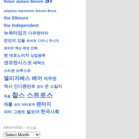
Robert Jackson Bennett
stephan martiniere
Steven Brust
the fillmore
the Independent
뉴욕타임즈
다큐멘터리
런던의 강들
로버트 다우니 주니어
로버트 잭슨 베넷
만화
벤 애로노비치
상업왕족
샌프란시스코
세탁소
스티븐 브루스트
엘리자베스 베어
여주판
역사
인디펜던트
존 스칼지
정치
찰스 스트로스
죽음
팬터지
캐롤
코리 닥터로우
한국사회
필모어
피터 그랜트
ARCHIVES / 지난글
archives