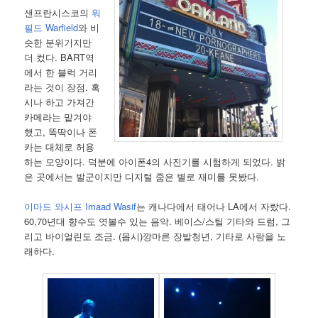
샌프란시스코의
워
필드 Warfield
와 비
슷한 분위기지만
더 컸다. BART역
에서 한 블럭 거리
라는 것이 장점. 혹
시나 하고 가져간
카메라는 맡겨야
했고, 똑딱이나 폰
카는 대체로 허용
하는 모양이다. 덕분에 아이폰4의 사진기를 시험하게 되었다. 밝
은 곳에서는 발군이지만 디지털 줌은 별로 재미를 못봤다.
이마드 와시프
Imaad Wasif
는 캐나다에서 태어나 LA에서 자랐다.
60,70년대 향수도 엿볼수 있는 음악. 베이스/스틸 기타와 드럼, 그
리고 바이얼린도 조금. (몹시)깡마른 장발청년, 기타로 사랑을 노
래하다.