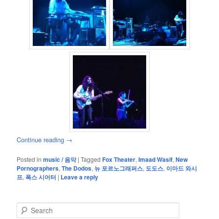
Continue reading
→
Posted in
music / 음악
|
Tagged
Fox Theater
,
Imaad Wasif
,
New
Pornographers
,
The Dodos
,
뉴 포르노그래퍼스
,
도도스
,
이마드 와시
프
,
폭스 시어터
|
Leave a reply
S
e