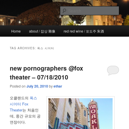
Skip
Skip
the more I see the less I know
to
to
Sear
primary
secondary
content
content
!wicked
Main
Home
about / 잡상 雜像
red red wine / 포도주 朱酒
menu
TAG ARCHIVES:
폭스 시어터
new pornographers @fox
theater – 07/18/2010
Posted on
July 20, 2010
by
ethar
오클랜드의
폭스
시어터 Fox
Theater
는 처음인
데, 중간 규모의 공
연장이다.