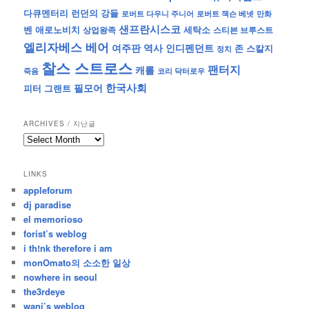
런던의 강들
다큐멘터리
로버트 잭슨 베넷
만화
로버트 다우니 주니어
샌프란시스코
벤 애로노비치
세탁소
상업왕족
스티븐 브루스트
엘리자베스 베어
역사
인디펜던트
여주판
존 스칼지
정치
찰스 스트로스
팬터지
캐롤
죽음
코리 닥터로우
한국사회
필모어
피터 그랜트
ARCHIVES / 지난글
archives
/
지
LINKS
난
appleforum
글
dj paradise
el memorioso
forist’s weblog
i th!nk therefore i am
monOmato의 소소한 일상
nowhere in seoul
the3rdeye
wani’s weblog