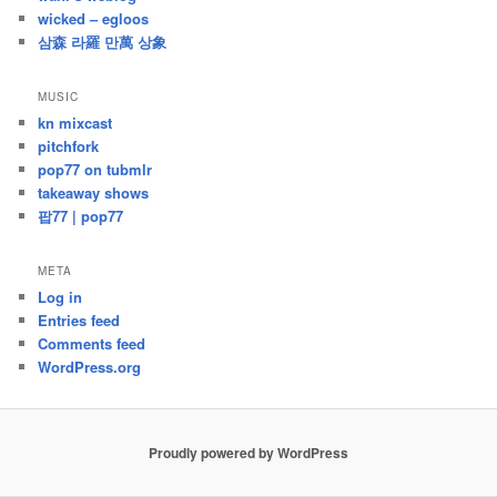
wicked – egloos
삼森 라羅 만萬 상象
MUSIC
kn mixcast
pitchfork
pop77 on tubmlr
takeaway shows
팝77 | pop77
META
Log in
Entries feed
Comments feed
WordPress.org
Proudly powered by WordPress