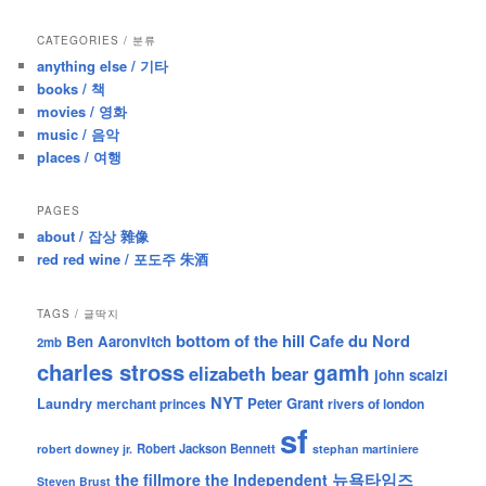
a
r
CATEGORIES / 분류
c
anything else / 기타
h
books / 책
movies / 영화
music / 음악
places / 여행
PAGES
about / 잡상 雜像
red red wine / 포도주 朱酒
TAGS / 글딱지
bottom of the hill
Cafe du Nord
Ben Aaronvitch
2mb
charles stross
gamh
elizabeth bear
john scalzi
NYT
Peter Grant
Laundry
merchant princes
rivers of london
sf
Robert Jackson Bennett
robert downey jr.
stephan martiniere
뉴욕타임즈
the fillmore
the Independent
Steven Brust