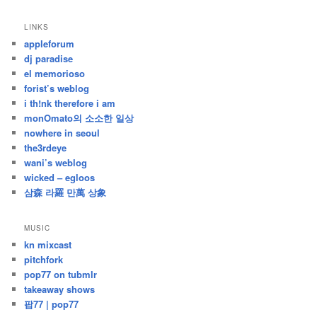
/
지
LINKS
난
appleforum
글
dj paradise
el memorioso
forist’s weblog
i th!nk therefore i am
monOmato의 소소한 일상
nowhere in seoul
the3rdeye
wani’s weblog
wicked – egloos
삼森 라羅 만萬 상象
MUSIC
kn mixcast
pitchfork
pop77 on tubmlr
takeaway shows
팝77 | pop77