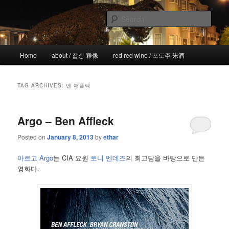
Skip
Skip
the more I see the less I know
to
to
Sear
primary
secondary
content
content
!wicked
Main
Home
about / 잡상 雜像
red red wine / 포도주 朱酒
menu
TAG ARCHIVES:
벤 애플렉
Argo – Ben Affleck
Posted on
January 8, 2013
by
ethar
아르고 Argo
는 CIA 요원
토니 멘데즈
의 회고담을 바탕으로 만든
영화다.