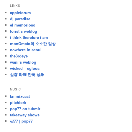
지
LINKS
난
appleforum
글
dj paradise
el memorioso
forist’s weblog
i th!nk therefore i am
monOmato의 소소한 일상
nowhere in seoul
the3rdeye
wani’s weblog
wicked – egloos
삼森 라羅 만萬 상象
MUSIC
kn mixcast
pitchfork
pop77 on tubmlr
takeaway shows
팝77 | pop77