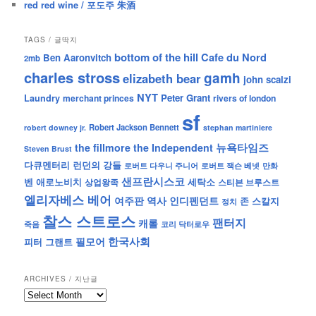
red red wine / 포도주 朱酒
TAGS / 글딱지
bottom of the hill
Cafe du Nord
Ben Aaronvitch
2mb
charles stross
gamh
elizabeth bear
john scalzi
NYT
Peter Grant
Laundry
merchant princes
rivers of london
sf
Robert Jackson Bennett
robert downey jr.
stephan martiniere
뉴욕타임즈
the fillmore
the Independent
Steven Brust
런던의 강들
다큐멘터리
로버트 잭슨 베넷
만화
로버트 다우니 주니어
샌프란시스코
벤 애로노비치
세탁소
상업왕족
스티븐 브루스트
엘리자베스 베어
역사
인디펜던트
여주판
존 스칼지
정치
찰스 스트로스
팬터지
캐롤
죽음
코리 닥터로우
한국사회
필모어
피터 그랜트
ARCHIVES / 지난글
archives
/