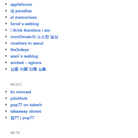
appleforum
글
dj paradise
el memorioso
forist’s weblog
i th!nk therefore i am
monOmato의 소소한 일상
nowhere in seoul
the3rdeye
wani’s weblog
wicked – egloos
삼森 라羅 만萬 상象
MUSIC
kn mixcast
pitchfork
pop77 on tubmlr
takeaway shows
팝77 | pop77
META