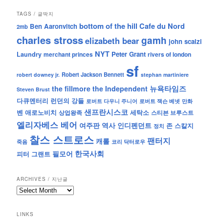
TAGS / 글딱지
bottom of the hill
Cafe du Nord
Ben Aaronvitch
2mb
charles stross
gamh
elizabeth bear
john scalzi
NYT
Peter Grant
Laundry
merchant princes
rivers of london
sf
Robert Jackson Bennett
robert downey jr.
stephan martiniere
뉴욕타임즈
the fillmore
the Independent
Steven Brust
런던의 강들
다큐멘터리
로버트 잭슨 베넷
만화
로버트 다우니 주니어
샌프란시스코
벤 애로노비치
세탁소
상업왕족
스티븐 브루스트
엘리자베스 베어
역사
인디펜던트
여주판
존 스칼지
정치
찰스 스트로스
팬터지
캐롤
죽음
코리 닥터로우
한국사회
필모어
피터 그랜트
ARCHIVES / 지난글
archives
/
지
LINKS
난