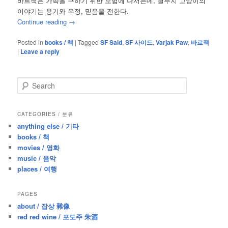
바르잭은 가족을 구하기 위한 모험에 나서는데, 철부지 고양이의
이야기는 용기와 우정, 믿음을 전한다.
Continue reading
→
Posted in
books / 책
|
Tagged
SF Said
,
SF 사이드
,
Varjak Paw
,
바르잭
|
Leave a reply
S
e
a
r
CATEGORIES / 분류
c
anything else / 기타
h
books / 책
movies / 영화
music / 음악
places / 여행
PAGES
about / 잡상 雜像
red red wine / 포도주 朱酒