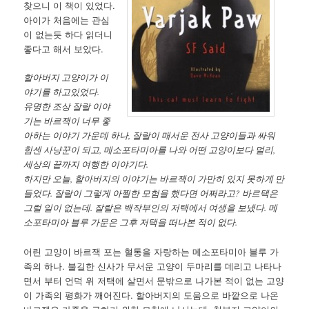
찾으니 이 책이 있었다.
아이가 처음에는 관심
이 없는듯 하다 읽더니
좋다고 해서 보았다.
할아버지 고양이가 이
야기를 하고있었다.
유명한 조상 잘랄 이야
기는 바르잭이 너무 좋
아하는 이야기 가운데 하나, 잘랄이 매서운 전사 고양이들과 싸워
힘센 사냥꾼이 되고, 메소포타미아를 나와 어떤 고양이보다 멀리,
세상의 끝까지 여행한 이야기다.
하지만 오늘, 할아버지의 이야기는 바르잭이 가만히 있지 못하게 만
들었다. 잘랄이 그렇게 아찔한 모험을 했다면 어쩌라고? 바르택은
그럴 일이 없는데. 잘랄은 백작부인의 저택에서 여생을 보냈다. 메
소포타미아 블루 가문은 그후 저택을 떠나본 적이 없다.
어린 고양이 바르잭 포는 혈통을 자랑하는 메소포타미아 블루 가
족의 하나. 불길한 신사가 무서운 고양이 두마리를 데리고 나타나
면서 부터 언덕 위 저택에 살면서 문밖으로 나가본 적이 없는 고양
이 가족의 평화가 깨어진다. 할아버지의 도움으로 바깥으로 나온