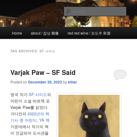
Skip
Skip
the more I see the less I know
to
to
Sear
primary
secondary
content
content
!wicked
Main
Home
about / 잡상 雜像
red red wine / 포도주 朱酒
menu
TAG ARCHIVES:
SF 사이드
Varjak Paw – SF Said
Posted on
December 26, 2022
by
ethar
영국 작가
SF 사이드
의
어린이 소설 바르잭 포
Varjak Paw를 읽었다.
가디언의
2022년의 책
기사 중 어린이, YA 책
가운데에서 작가의 책
이 언급되어 도서관을