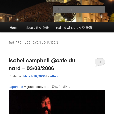
Skip
Skip
the more I see the less I know
to
to
Sear
primary
secondary
content
content
!wicked
Main
Home
about / 잡상 雜像
red red wine / 포도주 朱酒
menu
TAG ARCHIVES:
EVEN JOHANSEN
isobel campbell @cafe du
4
nord – 03/08/2006
Posted on
March 10, 2006
by
ethar
papercuts
는 jason quever 가 중심인 밴드.