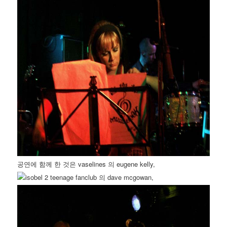
공연에 함께 한 것은 vaselines 의 eugene kelly,
teenage fanclub 의 dave mcgowan,