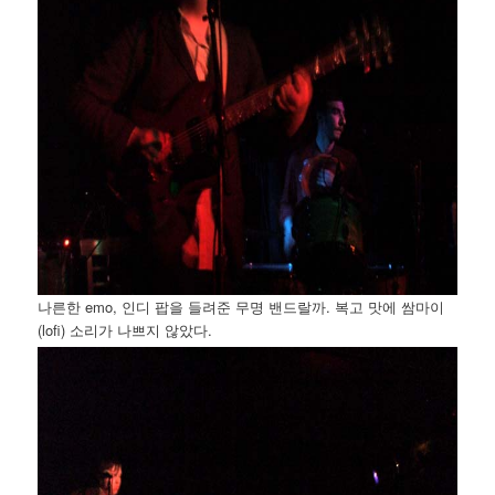
나른한 emo, 인디 팝을 들려준 무명 밴드랄까. 복고 맛에 쌈마이
(lofi) 소리가 나쁘지 않았다.