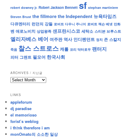
sf
Robert Jackson Bennett
robert downey jr.
stephan martiniere
뉴욕타임즈
the fillmore
the Independent
Steven Brust
런던의 강들
다큐멘터리
로버트 잭슨 베넷
만화
로버트 다우니 주니어
샌프란시스코
벤 애로노비치
세탁소
상업왕족
스티븐 브루스트
엘리자베스 베어
역사
인디펜던트
여주판
존 스칼지
정치
찰스 스트로스
팬터지
캐롤
죽음
코리 닥터로우
한국사회
필모어
피터 그랜트
ARCHIVES / 지난글
archives
/
지
LINKS
난
appleforum
글
dj paradise
el memorioso
forist’s weblog
i th!nk therefore i am
monOmato의 소소한 일상