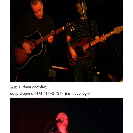
드럼에 dave gormley,
soup dragons 에서 기타를 쳤던 jim mccullogh!