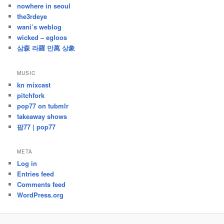
nowhere in seoul
the3rdeye
wani’s weblog
wicked – egloos
삼森 라羅 만萬 상象
MUSIC
kn mixcast
pitchfork
pop77 on tubmlr
takeaway shows
팝77 | pop77
META
Log in
Entries feed
Comments feed
WordPress.org