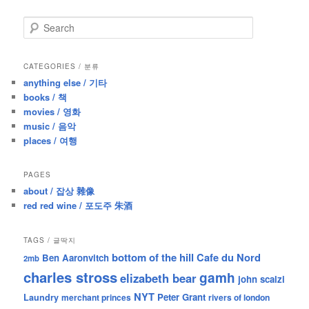
S
e
a
r
CATEGORIES / 분류
c
anything else / 기타
h
books / 책
movies / 영화
music / 음악
places / 여행
PAGES
about / 잡상 雜像
red red wine / 포도주 朱酒
TAGS / 글딱지
bottom of the hill
Cafe du Nord
Ben Aaronvitch
2mb
charles stross
gamh
elizabeth bear
john scalzi
NYT
Peter Grant
Laundry
merchant princes
rivers of london