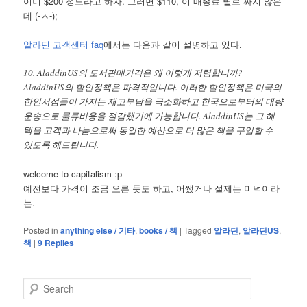
이니 $200 정도라고 하자. 그러면 $110, 이 배송료 별로 싸지 않은
데 (-ㅅ-);
알라딘 고객센터 faq
에서는 다음과 같이 설명하고 있다.
10. AladdinUS의 도서판매가격은 왜 이렇게 저렴합니까?
AladdinUS의 할인정책은 파격적입니다. 이러한 할인정책은 미국의
한인서점들이 가지는 재고부담을 극소화하고 한국으로부터의 대량
운송으로 물류비용을 절감했기에 가능합니다. AladdinUS는 그 혜
택을 고객과 나눔으로써 동일한 예산으로 더 많은 책을 구입할 수
있도록 해드립니다.
welcome to capitalism :p
예전보다 가격이 조금 오른 듯도 하고, 어쨌거나 절제는 미덕이라
는.
Posted in
anything else / 기타
,
books / 책
|
Tagged
알라딘
,
알라딘US
,
책
|
9
Replies
S
e