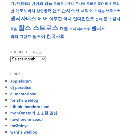
런던의 강들
다큐멘터리
로버트 잭슨 베넷
만화
로버트 다우니 주니어
샌프란시스코
벤 애로노비치
세탁소
상업왕족
스티븐 브루스트
엘리자베스 베어
역사
인디펜던트
여주판
존 스칼지
정치
찰스 스트로스
팬터지
캐롤
죽음
코리 닥터로우
한국사회
필모어
피터 그랜트
ARCHIVES / 지난글
archives
/
지
LINKS
난
appleforum
글
dj paradise
el memorioso
forist’s weblog
i th!nk therefore i am
monOmato의 소소한 일상
nowhere in seoul
the3rdeye
wani’s weblog