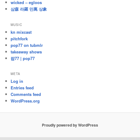
wicked – egloos
삼森 라羅 만萬 상象
MUSIC
kn mixcast
pitchfork
pop77 on tubmlr
takeaway shows
팝77 | pop77
META
Log in
Entries feed
Comments feed
WordPress.org
Proudly powered by WordPress