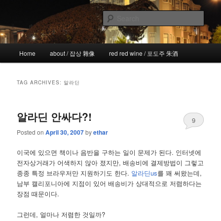
Skip
Skip
the more I see the less I know
to
to
Sear
primary
secondary
content
content
!wicked
Main
Home
about / 잡상 雜像
red red wine / 포도주 朱酒
menu
TAG ARCHIVES:
알라딘
알라딘 안싸다?!
9
Posted on
April 30, 2007
by
ethar
이국에 있으면 책이나 음반을 구하는 일이 문제가 된다. 인터넷에
전자상거래가 어색하지 않아 졌지만, 배송비에 결제방법이 그렇고
종종 특정 브라우저만 지원하기도 한다.
알라딘us
를 꽤 써왔는데,
남부 캘리포니아에 지점이 있어 배송비가 상대적으로 저렴하다는
장점 때문이다.
그런데, 얼마나 저렴한 것일까?