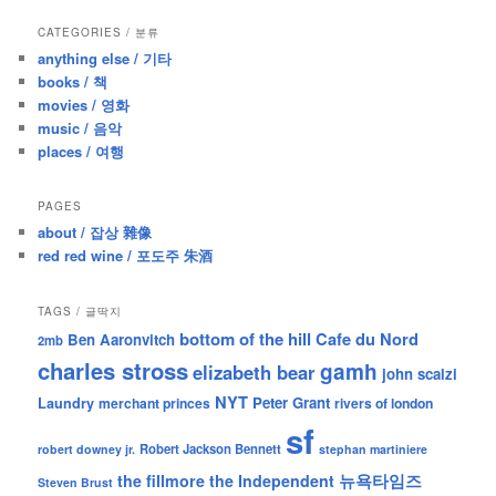
a
r
CATEGORIES / 분류
c
anything else / 기타
h
books / 책
movies / 영화
music / 음악
places / 여행
PAGES
about / 잡상 雜像
red red wine / 포도주 朱酒
TAGS / 글딱지
bottom of the hill
Cafe du Nord
Ben Aaronvitch
2mb
charles stross
gamh
elizabeth bear
john scalzi
NYT
Peter Grant
Laundry
merchant princes
rivers of london
sf
Robert Jackson Bennett
robert downey jr.
stephan martiniere
뉴욕타임즈
the fillmore
the Independent
Steven Brust