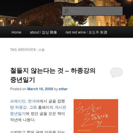
Skip
Skip
the more I see the less I know
to
to
Sear
primary
secondary
content
content
!wicked
Main
Home
about / 잡상 雜像
red red wine / 포도주 朱酒
menu
TAG ARCHIVES:
사람
철들지 않는다는 것 – 하종강의
중년일기
Posted on
March 16, 2008
by
ethar
프레시안
,
한겨레
에서 글을 접했
던
하종강
. 그의 홈페이지
게시판
중년일기
에 썼던 글을 모은 책이
작년에 나왔다.
소박하고 짧은 글에 마음을 담는