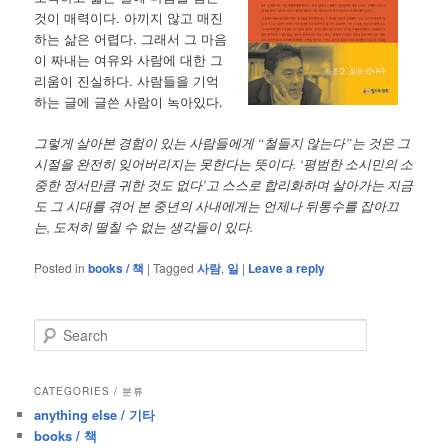
것이 매력이다. 아끼지 않고 매진
하는 삶은 어렵다. 그래서 그 마음
이 짜내는 여유와 사람에 대한 그
리움이 진실하다. 사람들을 기억
하는 글에 글쓴 사람이 녹아있다.
그렇게 살아본 경험이 있는 사람들에게 “철들지 않는다”는 것은 그
시절을 완전히 잊어버리지는 못한다는 뜻이다. ‘평범한 소시민의 소
중한 정서만큼 귀한 것도 없다’고 스스로 합리화하며 살아가는 지금
도 그 시대를 겪어 본 중년의 사내에게는 언제나 뒤통수를 잡아끄
는, 도저히 떨칠 수 없는 생각들이 있다.
Posted in
books / 책
|
Tagged
사람
,
일
|
Leave a reply
S
e
a
r
CATEGORIES / 분류
c
anything else / 기타
h
books / 책