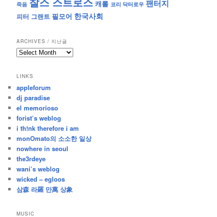
찰스 스트로스
팬터지
캐롤
죽음
코리 닥터로우
한국사회
필모어
피터 그랜트
ARCHIVES / 지난글
archives
/
지
LINKS
난
appleforum
글
dj paradise
el memorioso
forist’s weblog
i th!nk therefore i am
monOmato의 소소한 일상
nowhere in seoul
the3rdeye
wani’s weblog
wicked – egloos
삼森 라羅 만萬 상象
MUSIC