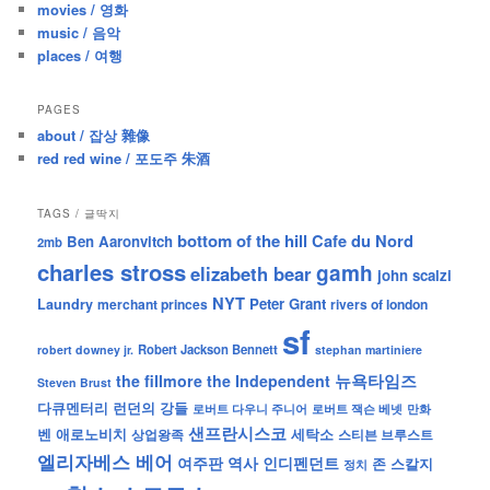
movies / 영화
music / 음악
places / 여행
PAGES
about / 잡상 雜像
red red wine / 포도주 朱酒
TAGS / 글딱지
bottom of the hill
Cafe du Nord
Ben Aaronvitch
2mb
charles stross
gamh
elizabeth bear
john scalzi
NYT
Peter Grant
Laundry
merchant princes
rivers of london
sf
Robert Jackson Bennett
robert downey jr.
stephan martiniere
뉴욕타임즈
the fillmore
the Independent
Steven Brust
런던의 강들
다큐멘터리
로버트 잭슨 베넷
만화
로버트 다우니 주니어
샌프란시스코
벤 애로노비치
세탁소
상업왕족
스티븐 브루스트
엘리자베스 베어
역사
인디펜던트
여주판
존 스칼지
정치