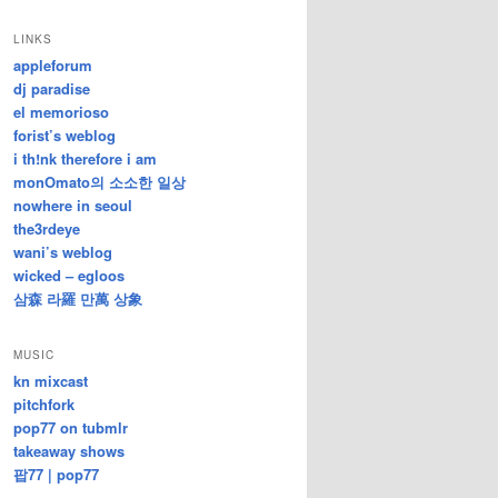
/
지
LINKS
난
appleforum
글
dj paradise
el memorioso
forist’s weblog
i th!nk therefore i am
monOmato의 소소한 일상
nowhere in seoul
the3rdeye
wani’s weblog
wicked – egloos
삼森 라羅 만萬 상象
MUSIC
kn mixcast
pitchfork
pop77 on tubmlr
takeaway shows
팝77 | pop77