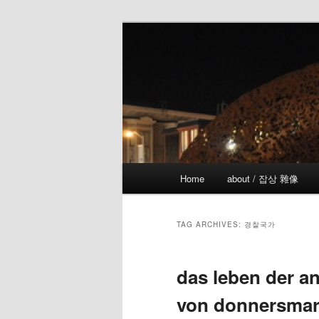
Skip
Skip
the more I see the less I know
to
to
primary
secondary
!wicked
content
content
Main
Home
about / 잡상 雜像
menu
TAG ARCHIVES:
경찰국가
das leben der an
von donnersma