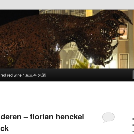
red red wine / 포도주 朱酒
deren – florian henckel
rck