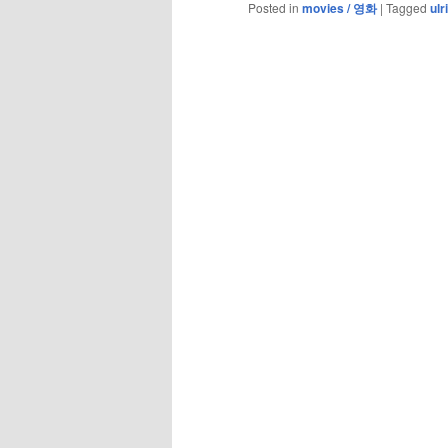
Posted in
movies / 영화
|
Tagged
ul