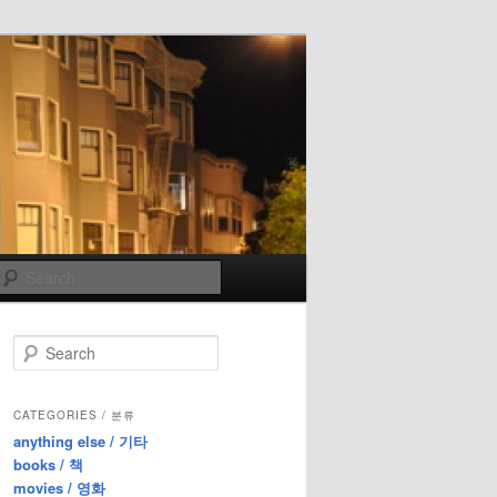
Search
S
e
a
r
CATEGORIES / 분류
c
anything else / 기타
h
books / 책
movies / 영화