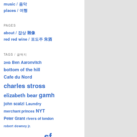
music / 음악
places / 여행
PAGES
about / 잡상 雜像
red red wine / 포도주 朱酒
TAGS / 글딱지
Ben Aaronvitch
2mb
bottom of the hill
Cafe du Nord
charles stross
gamh
elizabeth bear
john scalzi
Laundry
NYT
merchant princes
Peter Grant
rivers of london
robert downey jr.
sf