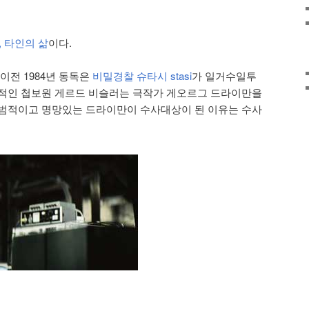
ers, 타인의 삶
이다.
이전 1984년 동독은
비밀경찰 슈타시 stasi
가 일거수일투
신적인 첩보원 게르드 비슬러는 극작가 게오르그 드라이만을
모범적이고 명망있는 드라이만이 수사대상이 된 이유는 수사