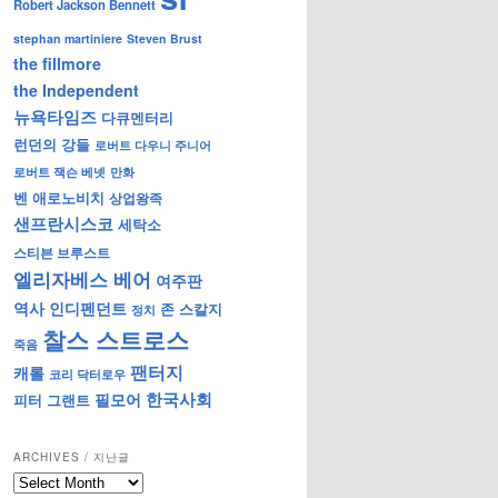
Robert Jackson Bennett
stephan martiniere
Steven Brust
the fillmore
the Independent
뉴욕타임즈
다큐멘터리
런던의 강들
로버트 다우니 주니어
로버트 잭슨 베넷
만화
벤 애로노비치
상업왕족
샌프란시스코
세탁소
스티븐 브루스트
엘리자베스 베어
여주판
역사
인디펜던트
존 스칼지
정치
찰스 스트로스
죽음
팬터지
캐롤
코리 닥터로우
한국사회
필모어
피터 그랜트
ARCHIVES / 지난글
archives