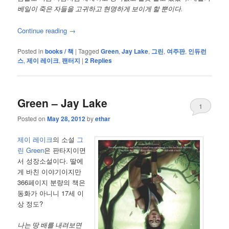
베일이 죽은 자들을 고귀하고 현명하게 보이게 할 뿐이다.
Continue reading
→
Posted in
books / 책
|
Tagged
Green
,
Jay Lake
,
그린
,
여주판
,
인듀런
스
,
제이 레이크
,
팬터지
|
2
Replies
Green – Jay Lake
1
Posted on
May 28, 2012
by
ethar
제이 레이크
의 소설
그
린 Green
은 판타지이면
서 성장소설이다. 딸에
게 바친 이야기이지만
366페이지 분량의 책은
동화가 아니니 17세 이
상 정도?
나는 땅 배를 내려보면