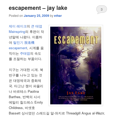
escapement – jay lake
3
Posted on
January 25, 2009
by
ethar
제이 레이크
의
큰 태엽
Mainspring
의 후편이 작
년말에 나왔다. 이름하
여
탈진기 脫進機
escapement
, 시계를 움
직이는
주태엽
의 속도
를 조절하는 부품이다.
지구는 거대한 시계. 북
반구를 나누고 있는 것
은 대영제국과 중화제
국. 타고난 쟁이 파올리
나 바르테스 Paolina
Barthes, 반백의 사서
에밀리 칠드레스 Emily
Childress, 바셋호
Bassett 상사였던 스레드길 알-와지르 Threadgill Angus al-Wazir,