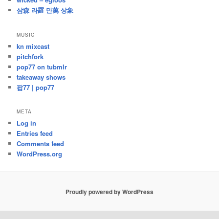
삼森 라羅 만萬 상象
MUSIC
kn mixcast
pitchfork
pop77 on tubmlr
takeaway shows
팝77 | pop77
META
Log in
Entries feed
Comments feed
WordPress.org
Proudly powered by WordPress