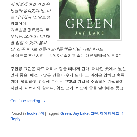
서 어떻게 이걸 먹일 수
있을까 생각했다.
말
, 나
는 되뇌였다.
넌 말로 승
리할거야.
가르침은 명료했다: 무
엇이든, 쓰기에 따라 해
를 입힐 수 있다. 음식.
말. 긴 주머니로 만들어 모래를 채운 비단. 사람 마저도.
잘 살도록 훈련시키는 것일까? 죽이고 죽는 다른 방법을 알도록?
주인공 그린은 아주 어려서 집을 떠나게 된다. 머나먼 곳에서 낯선
말과 풍습, 예절과 많은 것을 배우게 된다. 그 과정은 엄하고 혹독
한데, 영리하고 고집센 그린은 고향의 기억을 소중하게 간직하며
자란다. 아버지와 할머니, 황소 끈기. 비단에 종을 달아매는 풍습.
Continue reading
→
Posted in
books / 책
|
Tagged
Green
,
Jay Lake
,
그린
,
제이 레이크
|
1
Reply