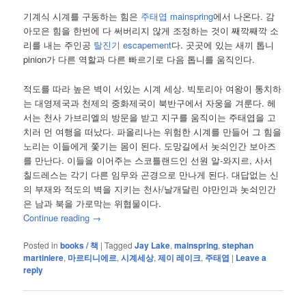
기계식 시계를 구동하는 힘은
주태엽 mainspring
에서 나온다. 감
아모은 힘을 한번에 다 써버리지 않게 조정하는 것이 째깍째깍 소
리를 내는 주인공
탈진기 escapement
다. 곳곳에 있는 새끼 톱니
pinion가 다른 역할과 다른 빠르기로 다음 톱니를 움직인다.
적도를 따라 높은 벽이 서있는 시계 세상. 빅토리아 여왕이 통치하
는 대영제국과 천제의 중화제국이 북반구에서 자웅을 겨룬다. 헤
서는 천사 가브리엘의 방문을 받고 지구를 움직이는 주태엽을 고
치러 먼 여행을 떠났다. 파올리나는 위험한 시계를 만들어 그 힘을
노리는 이들에게 쫓기는 몸이 된다. 도망길에서 놋쇠인간 보아즈
를 만난다. 이들을 이어주는 스코틀랜드인 선원 알-와지르, 사서
칠드레스는 각기 다른 임무와 곤경으로 만나게 된다. 대답없는 신
의 부재와 적도의 벽을 지키는 천사/날개달린 야만인과 놋쇠인간
은 남과 북을 가로막는 위협물이다.
Continue reading
→
Posted in
books / 책
|
Tagged
Jay Lake
,
mainspring
,
stephan
martiniere
,
마르티니에르
,
시계세상
,
제이 레이크
,
주태엽
|
Leave a
reply