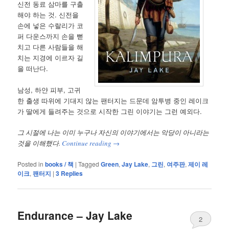
신전 동료 삼마를 구출
해야 하는 것. 신전을
손에 넣은 수랄리가 코
퍼 다운스까지 손을 뻗
치고 다른 사람들을 해
치는 지경에 이르자 길
을 떠난다.
남성, 하얀 피부, 고귀
한 출생 따위에 기대지 않는 팬터지는 드문데 암투병 중인 레이크
가 딸에게 들려주는 것으로 시작한 그린 이야기는 그런 예외다.
그 시절에 나는 이미 누구나 자신의 이야기에서는 악당이 아니라는
것을 이해했다.
Continue reading
→
Posted in
books / 책
|
Tagged
Green
,
Jay Lake
,
그린
,
여주판
,
제이 레
이크
,
팬터지
|
3
Replies
Endurance – Jay Lake
2