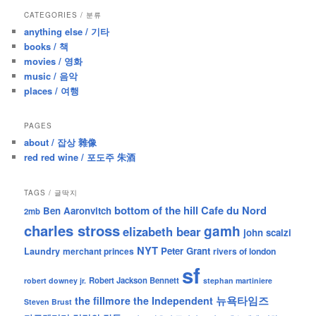
r
CATEGORIES / 분류
c
anything else / 기타
h
books / 책
movies / 영화
music / 음악
places / 여행
PAGES
about / 잡상 雜像
red red wine / 포도주 朱酒
TAGS / 글딱지
bottom of the hill
Cafe du Nord
Ben Aaronvitch
2mb
charles stross
gamh
elizabeth bear
john scalzi
NYT
Peter Grant
Laundry
merchant princes
rivers of london
sf
Robert Jackson Bennett
robert downey jr.
stephan martiniere
뉴욕타임즈
the fillmore
the Independent
Steven Brust