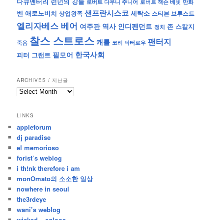
런던의 강들
다큐멘터리
로버트 잭슨 베넷
만화
로버트 다우니 주니어
샌프란시스코
벤 애로노비치
세탁소
상업왕족
스티븐 브루스트
엘리자베스 베어
역사
인디펜던트
여주판
존 스칼지
정치
찰스 스트로스
팬터지
캐롤
죽음
코리 닥터로우
한국사회
필모어
피터 그랜트
ARCHIVES / 지난글
archives
/
지
LINKS
난
appleforum
글
dj paradise
el memorioso
forist’s weblog
i th!nk therefore i am
monOmato의 소소한 일상
nowhere in seoul
the3rdeye
wani’s weblog
wicked – egloos