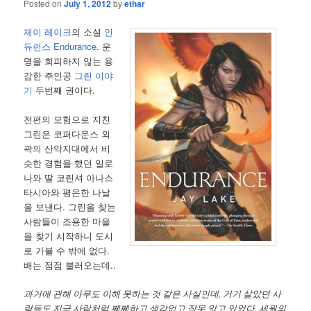
Posted on
July 1, 2012
by
ethar
제이 레이크
의 소설
인
듀런스 Endurance
. 운
명을 회피하지 않는 용
감한 주인공
그린 이야
기
두번째 권이다.
전편의 모험으로 지친
그린은 코퍼다운스 외
곽의 산악지대에서 비
슷한 경험을 했던 일로
나와 딸 코린셔 아나스
타시아와 평온한 나날
을 보낸다. 그린을 찾는
사람들이 조용한 마을
을 찾기 시작하니 도시
로 가볼 수 밖에 없다.
배는 점점 불러오는데..
과거에 관해 아무도 이해 못하는 것 같은 사실인데, 거기 살았던 사
람들도 지금 사람처럼 쩨쩨하고 생각없고 잘못 알고 있었다. 세월의