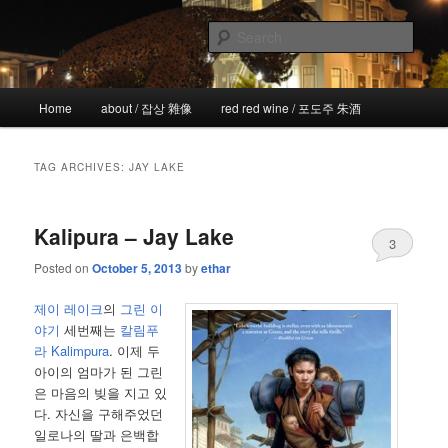
Skip
Skip
the more I see the less I know
to
to
Sear
primary
secondary
content
content
!wicked
Main
Home
about / 잡상 雜像
red red wine / 포도주 朱酒
menu
TAG ARCHIVES:
JAY LAKE
Kalipura – Jay Lake
3
Posted on
October 5, 2013
by
ethar
제이 레이크
의
그린 이
야기
세번째는
칼림푸
라 Kalimpura
. 이제 두
아이의 엄마가 된 그린
은 마음의 빚을 지고 있
다. 자신을 구해주었던
일로나의 딸과 은백합