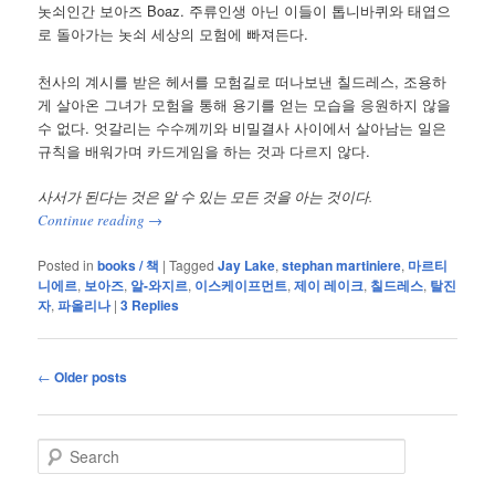
놋쇠인간 보아즈 Boaz. 주류인생 아닌 이들이 톱니바퀴와 태엽으
로 돌아가는 놋쇠 세상의 모험에 빠져든다.
천사의 계시를 받은 헤서를 모험길로 떠나보낸 칠드레스, 조용하
게 살아온 그녀가 모험을 통해 용기를 얻는 모습을 응원하지 않을
수 없다. 엇갈리는 수수께끼와 비밀결사 사이에서 살아남는 일은
규칙을 배워가며 카드게임을 하는 것과 다르지 않다.
사서가 된다는 것은 알 수 있는 모든 것을 아는 것이다.
Continue reading
→
Posted in
books / 책
|
Tagged
Jay Lake
,
stephan martiniere
,
마르티
니에르
,
보아즈
,
알-와지르
,
이스케이프먼트
,
제이 레이크
,
칠드레스
,
탈진
자
,
파올리나
|
3
Replies
Post
←
Older posts
navigation
S
e
a