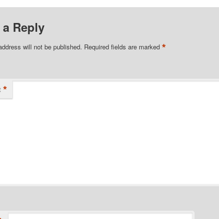
 a Reply
*
address will not be published.
Required fields are marked
*
t