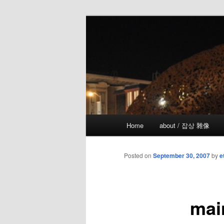
Skip
the more I see the less I know
to
primary
!wicked
content
Main
Home
about / 잡상 雜像
menu
Posted on
September 30, 2007
by
e
mai