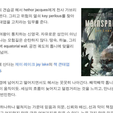
견습공 헤서 hethor jacques에게 천사 가브리
다. 그리고 위험의 열쇠 key perilous를 찾아
태엽을 고치라는 임무를 준다.
여왕이 통치하는 신영국. 자유로운 성인이 아닌
나는 모험길은 순탄하지 않다. 땅속, 하늘, 그리
equatorial wall. 공전 궤도의 톱니에 맞물리
넘어.
에 산다는
제이 레이크 jay lake
의
책 큰태엽
g
.
경에 넘어지고 떨어지면서도 헤서는 꿋꿋히 나아간다. 째깍째깍 톱
이 움직이듯. 세상의 흐름이 늦어지고 덜컹거리는 것을 느끼고, 만나
 번민한다.
 하나하나 펼쳐지는 가운데 믿음과 의문, 신뢰와 배신, 선과 악이 책
하고 어지럽지 않은 글은 여러가지로 읽을 수 있다. 눈을 감지 않은 믿