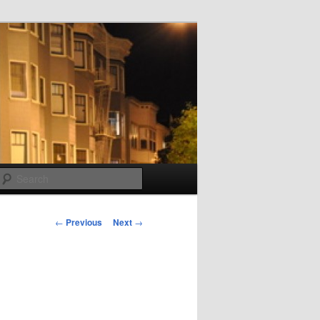
Search
Post
←
Previous
Next
→
navigation