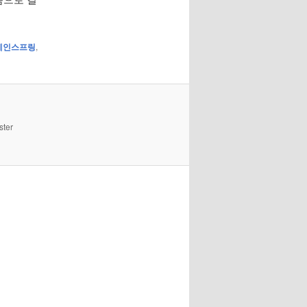
메인스프링
,
ster