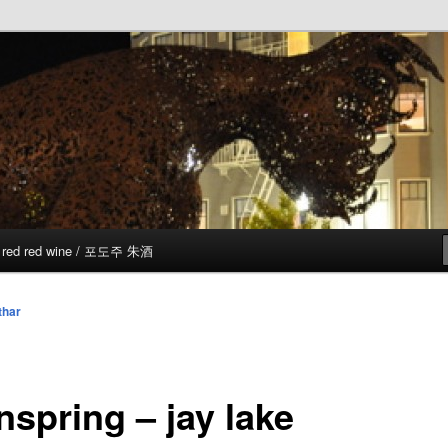
red red wine / 포도주 朱酒
thar
nspring – jay lake