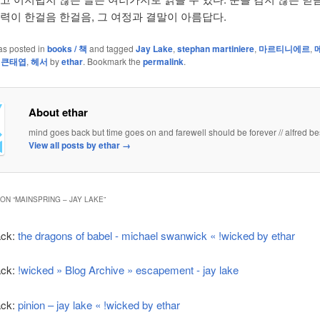
노력이 한걸음 한걸음, 그 여정과 결말이 아름답다.
as posted in
books / 책
and tagged
Jay Lake
,
stephan martiniere
,
마르티니에르
,
,
큰태엽
,
헤서
by
ethar
. Bookmark the
permalink
.
About ethar
mind goes back but time goes on and farewell should be forever // alfred be
View all posts by ethar
→
ON “
MAINSPRING – JAY LAKE
”
ack:
the dragons of babel - michael swanwick « !wicked by ethar
ack:
!wicked » Blog Archive » escapement - jay lake
ack:
pinion – jay lake « !wicked by ethar