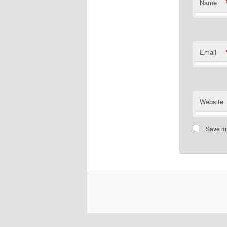
Name
Email
Website
Save my