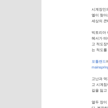
시계장인의 
엘이 찾아온
세상의 큰
빅토리아 
헤서가 떠
고 적도장벽 
는 적도를 
포틀랜드
mainsprin
고난과 역
고 시계침
길을 잃고
열두 장이
다. 복잡