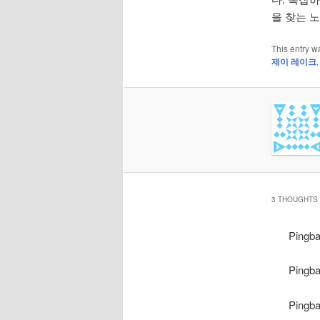
을 찾는 
This entry w
제이 레이크
3 THOUGHTS 
Pingb
Pingb
Pingb