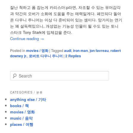
잘난 척하고 폼 잡는게 카리스마:p라면, 자조할 수 있는 유머감각
과 약간의 오버가 소화에 도움을 주는 매력일게다. 폐인되다 돌아
온 다우니 주니어는 이상 다 준비되어 있는 셈이다. 망가지는 연기
는 꽤 설득력있으니, 개성없는 기능성 인물이 될 수도 있는 토니
스타크 Tony Stark에 입체감을 준다.
Continue reading
→
Posted in
movies / 영화
|
Tagged
audi
,
iron man
,
jon favreau
,
robert
downey jr.
,
로버트 다우니 주니어
|
2
Replies
S
e
a
r
CATEGORIES / 분류
c
anything else / 기타
h
books / 책
movies / 영화
music / 음악
places / 여행