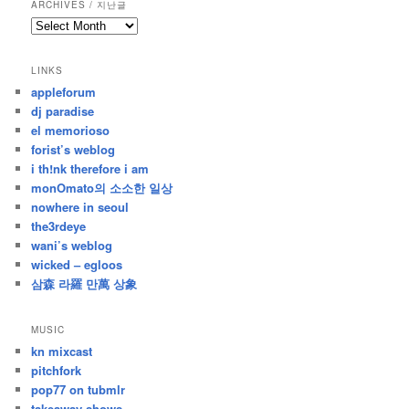
ARCHIVES / 지난글
archives
/
지
LINKS
난
appleforum
글
dj paradise
el memorioso
forist’s weblog
i th!nk therefore i am
monOmato의 소소한 일상
nowhere in seoul
the3rdeye
wani’s weblog
wicked – egloos
삼森 라羅 만萬 상象
MUSIC
kn mixcast
pitchfork
pop77 on tubmlr
takeaway shows