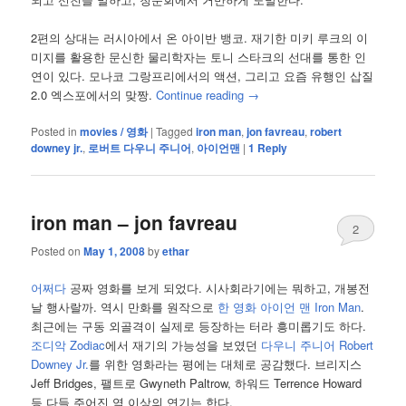
2편의 상대는 러시아에서 온 아이반 뱅코. 재기한 미키 루크의 이
미지를 활용한 문신한 물리학자는 토니 스타크의 선대를 통한 인
연이 있다. 모나코 그랑프리에서의 액션, 그리고 요즘 유행인 삽질
2.0 엑스포에서의 맞짱.
Continue reading
→
Posted in
movies / 영화
|
Tagged
iron man
,
jon favreau
,
robert
downey jr.
,
로버트 다우니 주니어
,
아이언맨
|
1
Reply
iron man – jon favreau
2
Posted on
May 1, 2008
by
ethar
어쩌다
공짜 영화를 보게 되었다. 시사회라기에는 뭐하고, 개봉전
날 행사랄까. 역시 만화를 원작으로
한 영화
아이언 맨
Iron Man
.
최근에는 구동 외골격이 실제로 등장하는 터라 흥미롭기도 하다.
조디악 Zodiac
에서 재기의 가능성을 보였던
다우니 주니어 Robert
Downey Jr.
를 위한 영화라는 평에는 대체로 공감했다. 브리지스
Jeff Bridges, 팰트로 Gwyneth Paltrow, 하워드 Terrence Howard
등 다들 주어진 역 이상의 연기는 한다.