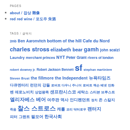
PAGES
about / 잡상 雜像
red red wine / 포도주 朱酒
TAGS / 글딱지
bottom of the hill
Cafe du Nord
Ben Aaronvitch
2mb
charles stross
gamh
elizabeth bear
john scalzi
NYT
Peter Grant
Laundry
merchant princes
rivers of london
sf
Robert Jackson Bennett
robert downey jr.
stephan martiniere
뉴욕타임즈
the fillmore
the Independent
Steven Brust
런던의 강들
다큐멘터리
로버트 잭슨 베넷
만화
로버트 다우니 주니어
샌프란시스코
벤 애로노비치
세탁소
상업왕족
스티븐 브루스트
엘리자베스 베어
역사
인디펜던트
여주판
존 스칼지
정치
찰스 스트로스
팬터지
캐롤
죽음
코리 닥터로우
한국사회
필모어
피터 그랜트