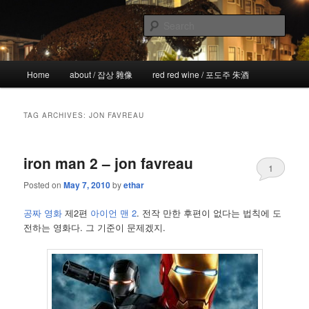
Skip
Skip
the more I see the less I know
to
to
Sear
primary
secondary
content
content
!wicked
Main
Home
about / 잡상 雜像
red red wine / 포도주 朱酒
menu
TAG ARCHIVES:
JON FAVREAU
iron man 2 – jon favreau
1
Posted on
May 7, 2010
by
ethar
공짜 영화
제2편
아이언 맨 2
. 전작 만한 후편이 없다는 법칙에 도
전하는 영화다. 그 기준이 문제겠지.