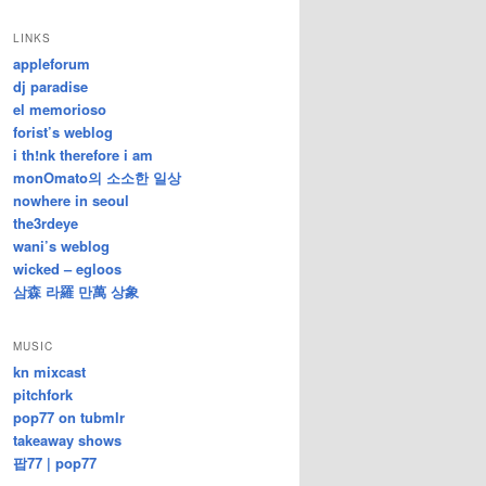
/
지
LINKS
난
appleforum
글
dj paradise
el memorioso
forist’s weblog
i th!nk therefore i am
monOmato의 소소한 일상
nowhere in seoul
the3rdeye
wani’s weblog
wicked – egloos
삼森 라羅 만萬 상象
MUSIC
kn mixcast
pitchfork
pop77 on tubmlr
takeaway shows
팝77 | pop77