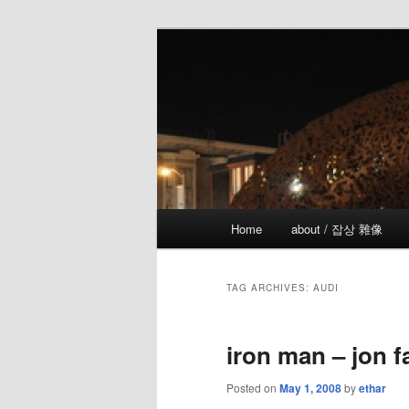
Skip
Skip
the more I see the less I know
to
to
primary
secondary
!wicked
content
content
Main
Home
about / 잡상 雜像
menu
TAG ARCHIVES:
AUDI
iron man – jon f
Posted on
May 1, 2008
by
ethar