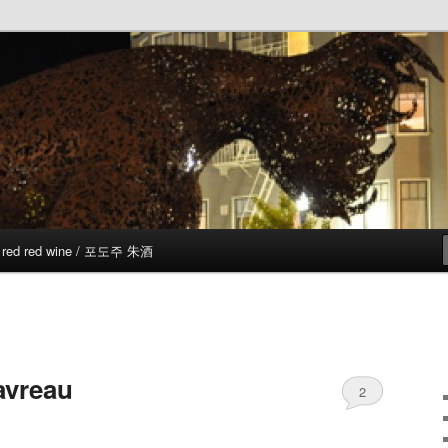
red red wine / 포도주 朱酒
avreau
2