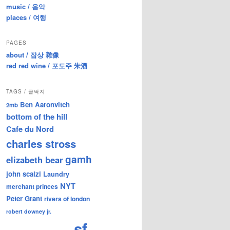
music / 음악
places / 여행
PAGES
about / 잡상 雜像
red red wine / 포도주 朱酒
TAGS / 글딱지
Ben Aaronvitch
2mb
bottom of the hill
Cafe du Nord
charles stross
gamh
elizabeth bear
john scalzi
Laundry
NYT
merchant princes
Peter Grant
rivers of london
robert downey jr.
sf