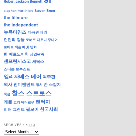
Robert Jackson Bennett
stephan martiniere
Steven Brust
the fillmore
the Independent
뉴욕타임즈
다큐멘터리
런던의 강들
로버트 다우니 주니어
로버트 잭슨 베넷
만화
벤 애로노비치
상업왕족
샌프란시스코
세탁소
스티븐 브루스트
엘리자베스 베어
여주판
역사
인디펜던트
존 스칼지
정치
찰스 스트로스
죽음
팬터지
캐롤
코리 닥터로우
한국사회
필모어
피터 그랜트
ARCHIVES / 지난글
archives