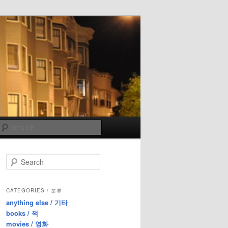
Search
S
e
a
r
CATEGORIES / 분류
c
anything else / 기타
h
books / 책
movies / 영화