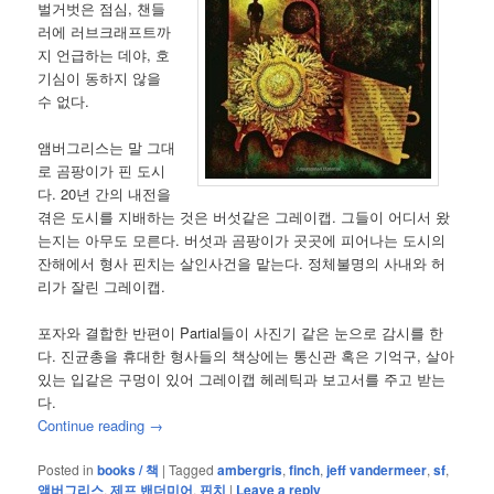
벌거벗은 점심, 챈들
러에 러브크래프트까
지 언급하는 데야, 호
기심이 동하지 않을
수 없다.
앰버그리스는 말 그대
로 곰팡이가 핀 도시
다. 20년 간의 내전을
겪은 도시를 지배하는 것은 버섯같은 그레이캡. 그들이 어디서 왔
는지는 아무도 모른다. 버섯과 곰팡이가 곳곳에 피어나는 도시의
잔해에서 형사 핀치는 살인사건을 맡는다. 정체불명의 사내와 허
리가 잘린 그레이캡.
포자와 결합한 반편이 Partial들이 사진기 같은 눈으로 감시를 한
다. 진균총을 휴대한 형사들의 책상에는 통신관 혹은 기억구, 살아
있는 입같은 구멍이 있어 그레이캡 헤레틱과 보고서를 주고 받는
다.
Continue reading
→
Posted in
books / 책
|
Tagged
ambergris
,
finch
,
jeff vandermeer
,
sf
,
앰버그리스
,
제프 밴더미어
,
핀치
|
Leave a reply