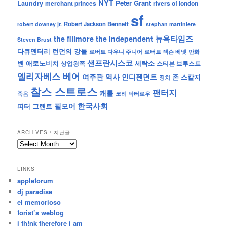
NYT
Peter Grant
Laundry
merchant princes
rivers of london
sf
Robert Jackson Bennett
robert downey jr.
stephan martiniere
뉴욕타임즈
the fillmore
the Independent
Steven Brust
런던의 강들
다큐멘터리
로버트 잭슨 베넷
만화
로버트 다우니 주니어
샌프란시스코
벤 애로노비치
세탁소
상업왕족
스티븐 브루스트
엘리자베스 베어
역사
인디펜던트
여주판
존 스칼지
정치
찰스 스트로스
팬터지
캐롤
죽음
코리 닥터로우
한국사회
필모어
피터 그랜트
ARCHIVES / 지난글
archives
/
지
LINKS
난
appleforum
글
dj paradise
el memorioso
forist’s weblog
i th!nk therefore i am