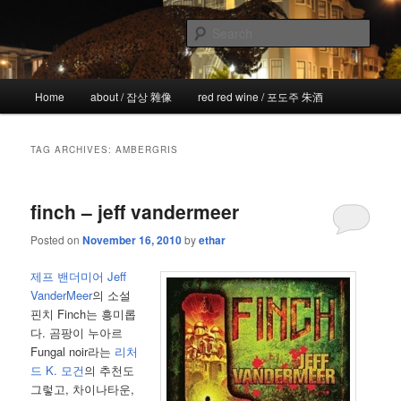
Skip
Skip
the more I see the less I know
to
to
Sear
primary
secondary
content
content
!wicked
Main
Home
about / 잡상 雜像
red red wine / 포도주 朱酒
menu
TAG ARCHIVES:
AMBERGRIS
finch – jeff vandermeer
Posted on
November 16, 2010
by
ethar
제프 밴더미어 Jeff
VanderMeer
의 소설
핀치 Finch는 흥미롭
다. 곰팡이 누아르
Fungal noir라는
리처
드 K. 모건
의 추천도
그렇고, 차이나타운,