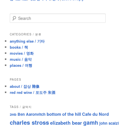
S
e
a
r
CATEGORIES / 분류
c
anything else / 기타
h
books / 책
movies / 영화
music / 음악
places / 여행
PAGES
about / 잡상 雜像
red red wine / 포도주 朱酒
TAGS / 글딱지
bottom of the hill
Cafe du Nord
Ben Aaronvitch
2mb
charles stross
gamh
elizabeth bear
john scalzi