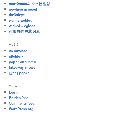
monOmato의 소소한 일상
nowhere in seoul
the3rdeye
wani’s weblog
wicked – egloos
삼森 라羅 만萬 상象
MUSIC
kn mixcast
pitchfork
pop77 on tubmlr
takeaway shows
팝77 | pop77
META
Log in
Entries feed
Comments feed
WordPress.org