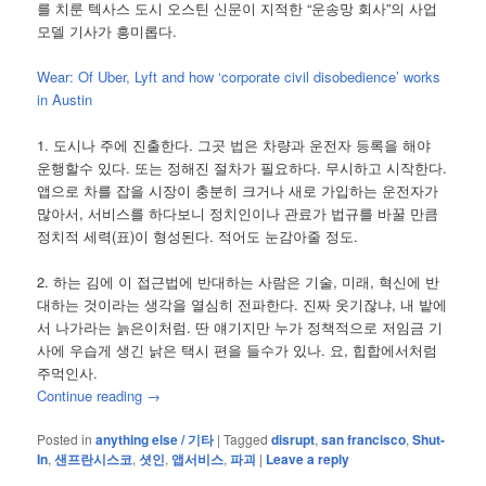
를 치룬 텍사스 도시 오스틴 신문이 지적한 “운송망 회사”의 사업
모델 기사가 흥미롭다.
Wear: Of Uber, Lyft and how ‘corporate civil disobedience’ works
in Austin
1. 도시나 주에 진출한다. 그곳 법은 차량과 운전자 등록을 해야
운행할수 있다. 또는 정해진 절차가 필요하다. 무시하고 시작한다.
앱으로 차를 잡을 시장이 충분히 크거나 새로 가입하는 운전자가
많아서, 서비스를 하다보니 정치인이나 관료가 법규를 바꿀 만큼
정치적 세력(표)이 형성된다. 적어도 눈감아줄 정도.
2. 하는 김에 이 접근법에 반대하는 사람은 기술, 미래, 혁신에 반
대하는 것이라는 생각을 열심히 전파한다. 진짜 웃기잖냐, 내 밭에
서 나가라는 늙은이처럼. 딴 얘기지만 누가 정책적으로 저임금 기
사에 우습게 생긴 낡은 택시 편을 들수가 있나. 요, 힙합에서처럼
주먹인사.
Continue reading
→
Posted in
anything else / 기타
|
Tagged
disrupt
,
san francisco
,
Shut-
In
,
샌프란시스코
,
셧인
,
앱서비스
,
파괴
|
Leave a reply