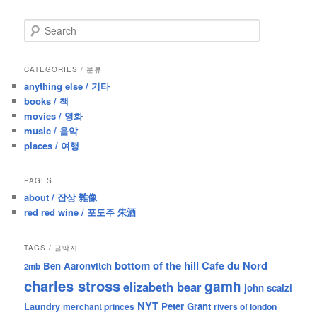
S
e
a
r
CATEGORIES / 분류
c
anything else / 기타
h
books / 책
movies / 영화
music / 음악
places / 여행
PAGES
about / 잡상 雜像
red red wine / 포도주 朱酒
TAGS / 글딱지
bottom of the hill
Cafe du Nord
Ben Aaronvitch
2mb
charles stross
gamh
elizabeth bear
john scalzi
NYT
Peter Grant
Laundry
merchant princes
rivers of london