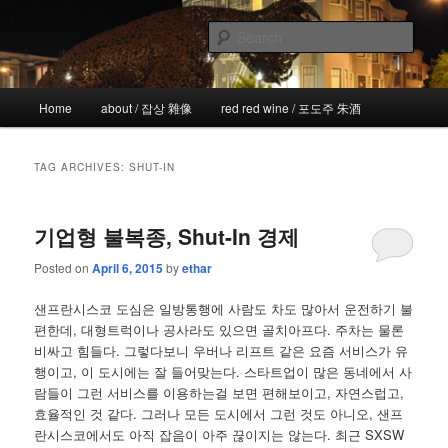
Skip
Skip
the more I see the less I know
to
to
Sear
primary
secondary
content
content
!wicked
Main
Home
about / 잡상 雜像
red red wine / 포도주 朱酒
menu
TAG ARCHIVES:
SHUT-IN
기업형 불복종, Shut-In 경제
Posted on
April 6, 2015
by
ethar
샌프란시스코 도심은 일방통행에 사람도 차도 많아서 운전하기 불
편한데, 대형트럭이나 공사라도 있으면 골치아프다. 주차는 물론
비싸고 힘들다. 그렇다보니 우버나 리프트 같은 요즘 서비스가 유
행이고, 이 도시에는 잘 들어맞는다. 스타트업이 많은 동네에서 사
람들이 그런 서비스를 이용하는걸 보면 편해보이고, 자연스럽고,
효율적인 것 같다. 그러나 모든 도시에서 그런 것도 아니오, 샌프
란시스코에서도 아직 잡음이 아주 끊이지는 않는다. 최근 SXSW