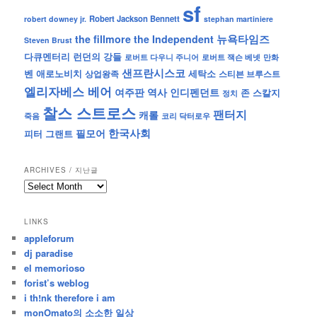
sf
Robert Jackson Bennett
robert downey jr.
stephan martiniere
뉴욕타임즈
the fillmore
the Independent
Steven Brust
런던의 강들
다큐멘터리
로버트 잭슨 베넷
만화
로버트 다우니 주니어
샌프란시스코
벤 애로노비치
세탁소
상업왕족
스티븐 브루스트
엘리자베스 베어
역사
인디펜던트
여주판
존 스칼지
정치
찰스 스트로스
팬터지
캐롤
죽음
코리 닥터로우
한국사회
필모어
피터 그랜트
ARCHIVES / 지난글
archives
/
지
LINKS
난
appleforum
글
dj paradise
el memorioso
forist’s weblog
i th!nk therefore i am
monOmato의 소소한 일상