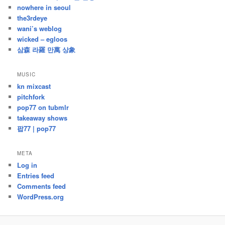
nowhere in seoul
the3rdeye
wani’s weblog
wicked – egloos
삼森 라羅 만萬 상象
MUSIC
kn mixcast
pitchfork
pop77 on tubmlr
takeaway shows
팝77 | pop77
META
Log in
Entries feed
Comments feed
WordPress.org