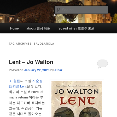
Skip
Skip
the more I see the less I know
to
to
Sear
primary
secondary
content
content
!wicked
Main
Home
about / 잡상 雜像
red red wine / 포도주 朱酒
menu
TAG ARCHIVES:
SAVOLAROLA
Lent – Jo Walton
Posted on
January 22, 2020
by
ethar
조 월튼
의 소설
사순절
四旬節 Lent
을 읽었다.
회귀의 소설 A novel of
many returns이라는 부
제는 하드커버 표지에는
없는데, 주인공이 거듭
같은 시대로 돌아오는