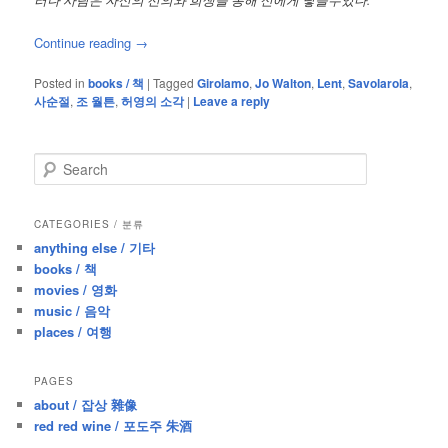
러나 사람은 자신의 선의와 희생을 통해 신에게 닿을수있다.”
Continue reading
→
Posted in
books / 책
|
Tagged
Girolamo
,
Jo Walton
,
Lent
,
Savolarola
,
사순절
,
조 월튼
,
허영의 소각
|
Leave a reply
S
e
a
r
CATEGORIES / 분류
c
anything else / 기타
h
books / 책
movies / 영화
music / 음악
places / 여행
PAGES
about / 잡상 雜像
red red wine / 포도주 朱酒