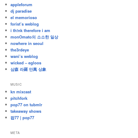
appleforum
글
dj paradise
el memorioso
forist’s weblog
i th!nk therefore i am
monOmato의 소소한 일상
nowhere in seoul
the3rdeye
wani’s weblog
wicked – egloos
삼森 라羅 만萬 상象
MUSIC
kn mixcast
pitchfork
pop77 on tubmlr
takeaway shows
팝77 | pop77
META