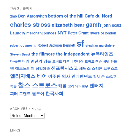
TAGS / 글딱지
bottom of the hill
Cafe du Nord
Ben Aaronvitch
2mb
charles stross
gamh
elizabeth bear
john scalzi
NYT
Peter Grant
Laundry
merchant princes
rivers of london
sf
Robert Jackson Bennett
robert downey jr.
stephan martiniere
뉴욕타임즈
the fillmore
the Independent
Steven Brust
런던의 강들
다큐멘터리
로버트 잭슨 베넷
만화
로버트 다우니 주니어
샌프란시스코
벤 애로노비치
세탁소
상업왕족
스티븐 브루스트
엘리자베스 베어
역사
인디펜던트
여주판
존 스칼지
정치
찰스 스트로스
팬터지
캐롤
죽음
코리 닥터로우
한국사회
필모어
피터 그랜트
ARCHIVES / 지난글
archives
/
지
LINKS
난