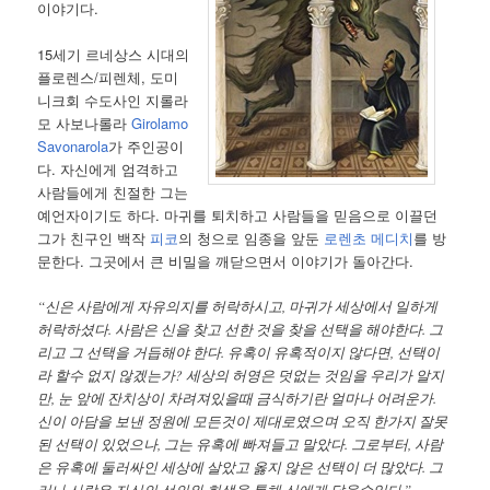
이야기다.
15세기 르네상스 시대의
플로렌스/피렌체, 도미
니크회 수도사인 지롤라
모 사보나롤라
Girolamo
Savonarola
가 주인공이
다. 자신에게 엄격하고
사람들에게 친절한 그는
예언자이기도 하다. 마귀를 퇴치하고 사람들을 믿음으로 이끌던
그가 친구인 백작
피코
의 청으로 임종을 앞둔
로렌초 메디치
를 방
문한다. 그곳에서 큰 비밀을 깨닫으면서 이야기가 돌아간다.
“신은 사람에게 자유의지를 허락하시고, 마귀가 세상에서 일하게
허락하셨다. 사람은 신을 찾고 선한 것을 찾을 선택을 해야한다. 그
리고 그 선택을 거듭해야 한다. 유혹이 유혹적이지 않다면, 선택이
라 할수 없지 않겠는가? 세상의 허영은 덧없는 것임을 우리가 알지
만, 눈 앞에 잔치상이 차려져있을때 금식하기란 얼마나 어려운가.
신이 아담을 보낸 정원에 모든것이 제대로였으며 오직 한가지 잘못
된 선택이 있었으나, 그는 유혹에 빠져들고 말았다. 그로부터, 사람
은 유혹에 둘러싸인 세상에 살았고 옳지 않은 선택이 더 많았다. 그