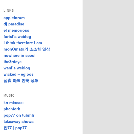
/
지
LINKS
난
appleforum
글
dj paradise
el memorioso
forist’s weblog
i th!nk therefore i am
monOmato의 소소한 일상
nowhere in seoul
the3rdeye
wani’s weblog
wicked – egloos
삼森 라羅 만萬 상象
MUSIC
kn mixcast
pitchfork
pop77 on tubmlr
takeaway shows
팝77 | pop77