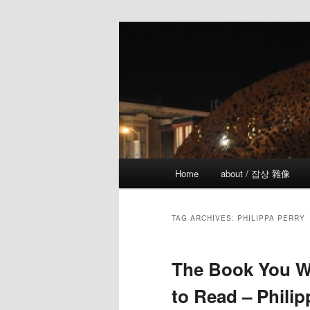
Skip
Skip
the more I see the less I know
to
to
primary
secondary
!wicked
content
content
Main
Home
about / 잡상 雜像
menu
TAG ARCHIVES:
PHILIPPA PERRY
The Book You W
to Read – Philip