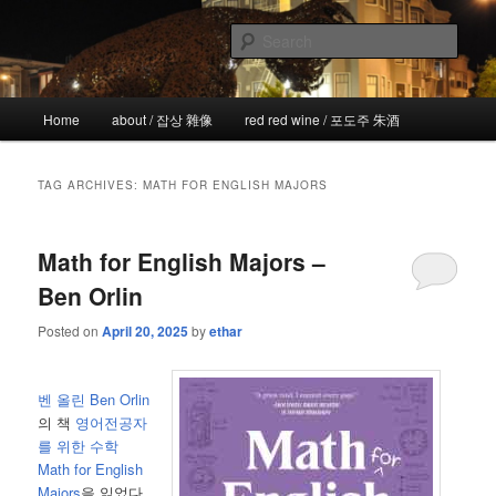
Skip
Skip
the more I see the less I know
to
to
Sear
primary
secondary
content
content
!wicked
Main
Home
about / 잡상 雜像
red red wine / 포도주 朱酒
menu
TAG ARCHIVES:
MATH FOR ENGLISH MAJORS
Math for English Majors –
Ben Orlin
Posted on
April 20, 2025
by
ethar
벤 올린 Ben Orlin
의 책
영어전공자
를 위한 수학
Math for English
Majors
을 읽었다.