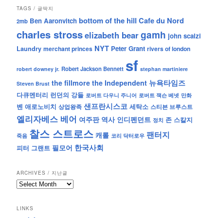
TAGS / 글딱지
bottom of the hill
Cafe du Nord
Ben Aaronvitch
2mb
charles stross
gamh
elizabeth bear
john scalzi
NYT
Peter Grant
Laundry
merchant princes
rivers of london
sf
Robert Jackson Bennett
robert downey jr.
stephan martiniere
뉴욕타임즈
the fillmore
the Independent
Steven Brust
런던의 강들
다큐멘터리
로버트 잭슨 베넷
만화
로버트 다우니 주니어
샌프란시스코
벤 애로노비치
세탁소
상업왕족
스티븐 브루스트
엘리자베스 베어
역사
인디펜던트
여주판
존 스칼지
정치
찰스 스트로스
팬터지
캐롤
죽음
코리 닥터로우
한국사회
필모어
피터 그랜트
ARCHIVES / 지난글
archives
/
지
LINKS
난