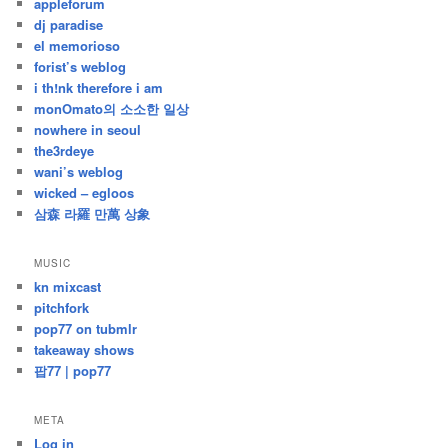
appleforum
글
dj paradise
el memorioso
forist’s weblog
i th!nk therefore i am
monOmato의 소소한 일상
nowhere in seoul
the3rdeye
wani’s weblog
wicked – egloos
삼森 라羅 만萬 상象
MUSIC
kn mixcast
pitchfork
pop77 on tubmlr
takeaway shows
팝77 | pop77
META
Log in