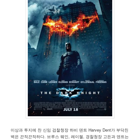
이상과 투지에 찬 신임 검찰청장 하비 덴트 Harvey Dent가 부닥친
벽은 끈적끈적하다. 브루스 웨인, 레이첼, 경찰청장 고든과 덴트는