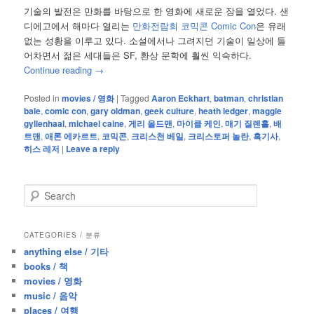
기술의 발전은 만화를 바탕으로 한 영화에 새로운 장을 열었다. 샌
디에고에서 해마다 열리는
만화전람회 코믹콘 Comic Con
은 유래
없는 성황을 이루고 있다. 소설에서나 그려지던 기술이 일상에 들
어차면서 젊은 세대들은 SF, 환상 문학에 훨씬 익숙하다.
Continue reading
→
Posted in
movies / 영화
|
Tagged
Aaron Eckhart
,
batman
,
christian
bale
,
comic con
,
gary oldman
,
geek culture
,
heath ledger
,
maggie
gyllenhaal
,
michael caine
,
게리 올드맨
,
마이클 케인
,
매기 질렌홀
,
배
트맨
,
애론 에카르트
,
코믹콘
,
크리스천 베일
,
크리스토퍼 놀란
,
흑기사
,
히스 레저
|
Leave a reply
S
e
a
r
CATEGORIES / 분류
c
anything else / 기타
h
books / 책
movies / 영화
music / 음악
places / 여행