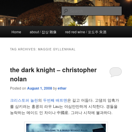
Skip
Skip
the more I see the less I know
to
to
Sear
primary
secondary
content
content
!wicked
Main
Home
about / 잡상 雜像
red red wine / 포도주 朱酒
menu
TAG ARCHIVES:
MAGGIE GYLLENHAAL
the dark knight – christopher
nolan
Posted on
August 1, 2008
by
ethar
크리스토퍼 놀란
의
두번째 배트맨
은 길고 어둡다. 고댐의 암흑가
를 삼키려는 홍콩의 라우 Lau는 야심만만하게 시작한다. 갱들을
농락하는 메이드 인 차이나 中國産. 그러나 시작에 불과하다.