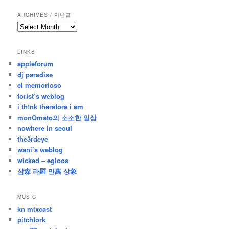
ARCHIVES / 지난글
archives
/
지
LINKS
난
appleforum
글
dj paradise
el memorioso
forist’s weblog
i th!nk therefore i am
monOmato의 소소한 일상
nowhere in seoul
the3rdeye
wani’s weblog
wicked – egloos
삼森 라羅 만萬 상象
MUSIC
kn mixcast
pitchfork