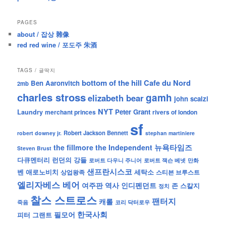
PAGES
about / 잡상 雜像
red red wine / 포도주 朱酒
TAGS / 글딱지
bottom of the hill
Cafe du Nord
Ben Aaronvitch
2mb
charles stross
gamh
elizabeth bear
john scalzi
NYT
Peter Grant
Laundry
merchant princes
rivers of london
sf
Robert Jackson Bennett
robert downey jr.
stephan martiniere
뉴욕타임즈
the fillmore
the Independent
Steven Brust
런던의 강들
다큐멘터리
로버트 잭슨 베넷
만화
로버트 다우니 주니어
샌프란시스코
벤 애로노비치
세탁소
상업왕족
스티븐 브루스트
엘리자베스 베어
역사
인디펜던트
여주판
존 스칼지
정치
찰스 스트로스
팬터지
캐롤
죽음
코리 닥터로우
한국사회
필모어
피터 그랜트