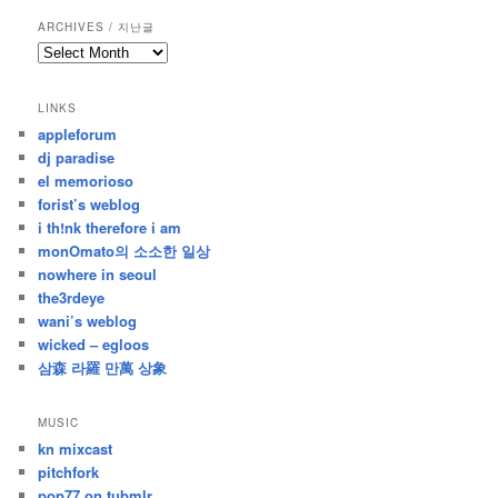
ARCHIVES / 지난글
archives
/
지
LINKS
난
appleforum
글
dj paradise
el memorioso
forist’s weblog
i th!nk therefore i am
monOmato의 소소한 일상
nowhere in seoul
the3rdeye
wani’s weblog
wicked – egloos
삼森 라羅 만萬 상象
MUSIC
kn mixcast
pitchfork
pop77 on tubmlr