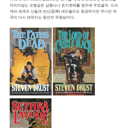
아끼지않는 모험담은 삼총사나 돈키호테를 염두에 두었을까. 드라
게라 세계의 신들과 반신(反神) 세리올리도 등장하지만 무너진 제
국이 다시 세워지는 동안의 무용담이다.