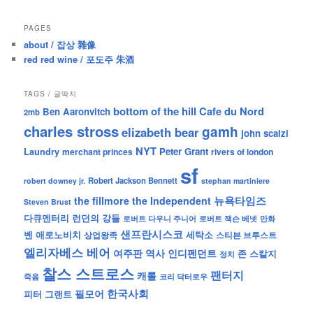
PAGES
about / 잡상 雜像
red red wine / 포도주 朱酒
TAGS / 글딱지
bottom of the hill
Cafe du Nord
Ben Aaronvitch
2mb
charles stross
gamh
elizabeth bear
john scalzi
NYT
Peter Grant
Laundry
merchant princes
rivers of london
sf
Robert Jackson Bennett
robert downey jr.
stephan martiniere
뉴욕타임즈
the fillmore
the Independent
Steven Brust
런던의 강들
다큐멘터리
로버트 잭슨 베넷
만화
로버트 다우니 주니어
샌프란시스코
벤 애로노비치
세탁소
상업왕족
스티븐 브루스트
엘리자베스 베어
역사
인디펜던트
여주판
존 스칼지
정치
찰스 스트로스
팬터지
캐롤
죽음
코리 닥터로우
한국사회
필모어
피터 그랜트