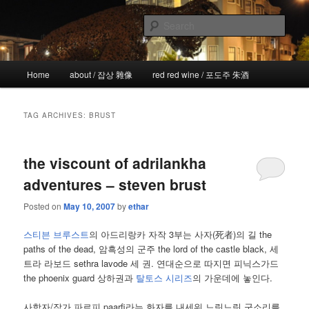
Skip
Skip
the more I see the less I know
to
to
Sear
primary
secondary
content
content
!wicked
Main
Home
about / 잡상 雜像
red red wine / 포도주 朱酒
menu
TAG ARCHIVES:
BRUST
the viscount of adrilankha
adventures – steven brust
Posted on
May 10, 2007
by
ethar
스티븐 브루스트
의 아드리랑카 자작 3부는 사자(死者)의 길 the
paths of the dead, 암흑성의 군주 the lord of the castle black, 세
트라 라보드 sethra lavode 세 권. 연대순으로 따지면 피닉스가드
the phoenix guard 상하권과
탈토스 시리즈
의 가운데에 놓인다.
사학자/작가 파르피 paarfi라는 화자를 내세워 느릿느릿 군소리를