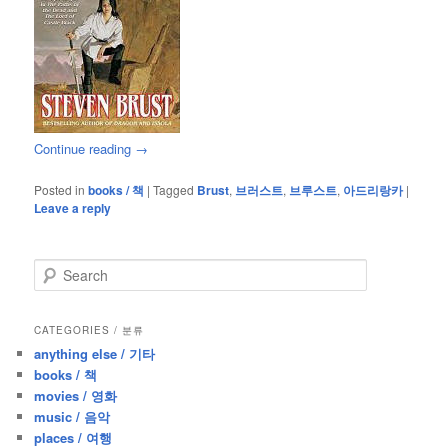
Continue reading
→
Posted in
books / 책
|
Tagged
Brust
,
브러스트
,
브루스트
,
아드리랑카
|
Leave a reply
S
e
a
r
CATEGORIES / 분류
c
anything else / 기타
h
books / 책
movies / 영화
music / 음악
places / 여행